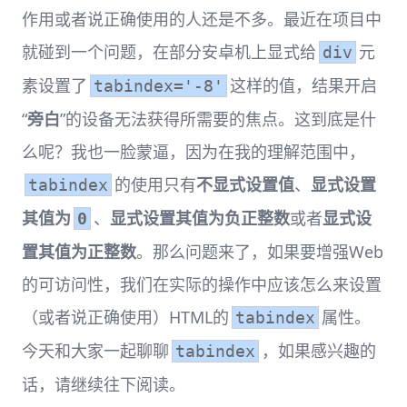
作用或者说正确使用的人还是不多。最近在项目中
就碰到一个问题，在部分安卓机上显式给
元
div
素设置了
这样的值，结果开启
tabindex='-8'
“
旁白
”的设备无法获得所需要的焦点。这到底是什
么呢？我也一脸蒙逼，因为在我的理解范围中，
的使用只有
不显式设置值
、
显式设置
tabindex
其值为
、
显式设置其值为负正整数
或者
显式设
0
置其值为正整数
。那么问题来了，如果要增强Web
的可访问性，我们在实际的操作中应该怎么来设置
（或者说正确使用）HTML的
属性。
tabindex
今天和大家一起聊聊
，如果感兴趣的
tabindex
话，请继续往下阅读。