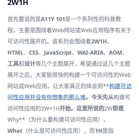
2W1H
首先要说的是
A11Y 101
是一个系列性的科普教
程，主要是围绕着Web网站或Web应用程序有关于
可访问性展开的。该系列会围绕着
2W1H
、
HTML
、
CSS
、
JavaScript
、
WAI-ARIA
、
AOM
、
工具
和
设计
等几个主题展开，希望通过这几个主题
展开之后，大家能很快的构建一个可访问性的Web
网站或Web应用。让大家真正的体会到**
构建可访
问性应用并没有你想象的那么难
。今天先从
构建可
访问性应用的2W+1H
开始。这里所说的
2W
即是
Why**（为什么要构建可访问性应用）、
What
（什么是可访问性应用），而
1H
是指