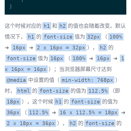
这个时候对应的
和
的值也会随着改变。默认
h1
h2
情况下，
的
值为
（
h1
font-size
32px
100%
➜
➜
），
的
16px
2 x 16px = 32px
h2
值为
（
➜
➜
font-size
16px
100%
16px
1
）；当浏览器屏幕尺寸达到
x 16px = 16px
中设置的值（
）
@media
min-width: 768px
时，
的
的值为
（即
html
font-size
112.5%
），这个时候
的
的值为
18px
h1
font-size
（
➜
➜
36px
112.5%
16 x 112.5% = 18px
），
的
的
2 x 18px = 36px
h2
font-size