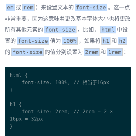
或
）来设置文本的
。这一点
em
rem
font-size
非常重要，因为这意味着更改基本字体大小也将更改
所有其他元素的
。比如，
中设
font-size
html
置的
值为
，如果将
和
font-size
100%
h1
h2
的
的值分别设置为
和
：
font-size
2rem
1rem
html {

    font-size: 100%; // 相当于16px

}

h1 {

    font-size: 2rem; // 2rem = 2 × 
16px = 32px

}
