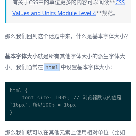
有关于CSS中的单位更多的内容可以阅读**
CSS
Values and Units Module Level 4
**规范。
那么我们回到这个话题中来，什么是基本字体大小？
基本字体大小
就是所有其他字体大小的派生字体大
小。我们通常在
中设置基本字体大小：
html
html {

    font-size: 100%; // 浏览器默认的值是
`16px`，所以100% = 16px

那么我们就可以在其他元素上使用相对单位（比如