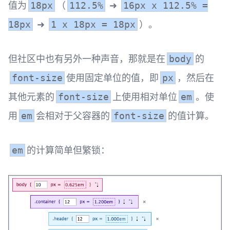
值为
（
➜
18px
112.5%
16px x 112.5% =
➜
）。
18px
1 x 18px = 18px
但社区中也有另外一种声音，那就是在
的
body
使用固定单位的值，即
，然后在
font-size
px
其他元素的
上使用相对单位
。使
font-size
em
用
会相对于父容器的
的值计算。
em
font-size
的计算简单但繁锁：
em