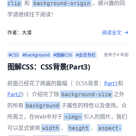
和
。感兴趣的同
clip
background-origin
学请继续往下阅读！
作者：大漠
阅读全文
发布于
4 年前
#CSS
#background
#图解CSS
#会员专栏
图解CSS：CSS背景(Part3)
前面已经花了两篇的篇幅（《CSS背景：
Part1
和
Part2
》）介绍完了除
之外
background-size
的所有
子属性的特性以及使用。众
background
所周之，在Web中对于
引入的图片，我们
<img>
可以显式使用
、
、
width
height
aspect-