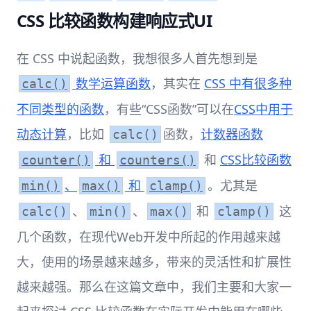
CSS 比较函数构建响应式UI
在 CSS 中说起函数，我想很多人首先想到是
数学运算函数
，其实在
CSS 中有很多种
calc()
不同类型的函数
，有些“CSS函数”可以在
CSS中用于
动态计算
，比如
函数，
计数器函数
calc()
和
和
CSS比较函数
counter()
counters()
、
和
。尤其是
min()
max()
clamp()
、
、
和
这
calc()
min()
max()
clamp()
几个函数，在现代Web开发中所起的作用越来越
大，使用的场景越来越多，带来的灵活性和扩展性
越来越强。那么在这篇文章中，我们主要和大家一