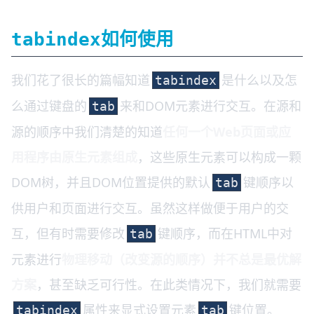
如何使用
tabindex
我们花了很长的篇幅知道
是什么以及怎
tabindex
么通过键盘的
来和DOM元素进行交互。在源和
tab
源的顺序中我们清楚的知道
任何一个Web页面或应
用程序由原生元素组成
，这些原生元素可以构成一颗
DOM树，并且DOM位置提供的默认
键顺序以
tab
供用户和页面进行交互。虽然这样做便于用户的交
互，但有时需要修改
键顺序，而在HTML中对
tab
元素进行
物理移动（改变源的顺序）并不总是最优解
方案
，甚至缺乏可行性。在此类情况下，我们就需要
属性来显式设置元素
键位置。
tabindex
tab