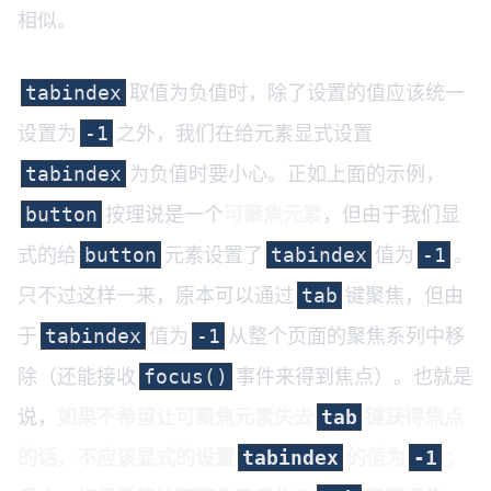
相似。
取值为负值时，除了设置的值应该统一
tabindex
设置为
之外，我们在给元素显式设置
-1
为负值时要小心。正如上面的示例，
tabindex
按理说是一个
可聚焦元素
，但由于我们显
button
式的给
元素设置了
值为
。
button
tabindex
-1
只不过这样一来，原本可以通过
键聚焦，但由
tab
于
值为
从整个页面的聚焦系列中移
tabindex
-1
除（还能接收
事件来得到焦点）。也就是
focus()
说，
如果不希望让可聚焦元素失去
键获得焦点
tab
的话，不应该显式的设置
的值为
；
tabindex
-1