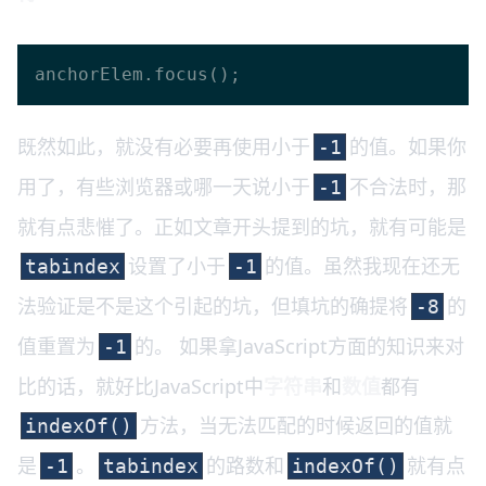
既然如此，就没有必要再使用小于
的值。如果你
-1
用了，有些浏览器或哪一天说小于
不合法时，那
-1
就有点悲慛了。正如文章开头提到的坑，就有可能是
设置了小于
的值。虽然我现在还无
tabindex
-1
法验证是不是这个引起的坑，但填坑的确提将
的
-8
值重置为
的。 如果拿JavaScript方面的知识来对
-1
比的话，就好比JavaScript中
字符串
和
数值
都有
方法，当无法匹配的时候返回的值就
indexOf()
是
。
的路数和
就有点
-1
tabindex
indexOf()