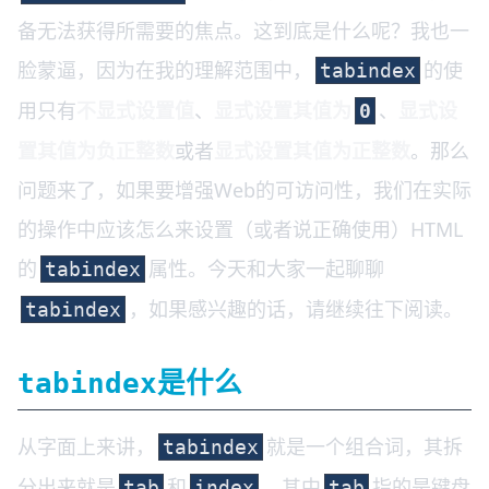
备无法获得所需要的焦点。这到底是什么呢？我也一
脸蒙逼，因为在我的理解范围中，
的使
tabindex
用只有
不显式设置值
、
显式设置其值为
、
显式设
0
置其值为负正整数
或者
显式设置其值为正整数
。那么
问题来了，如果要增强Web的可访问性，我们在实际
的操作中应该怎么来设置（或者说正确使用）HTML
的
属性。今天和大家一起聊聊
tabindex
，如果感兴趣的话，请继续往下阅读。
tabindex
是什么
tabindex
从字面上来讲，
就是一个组合词，其拆
tabindex
分出来就是
和
，其中
指的是键盘
tab
index
tab