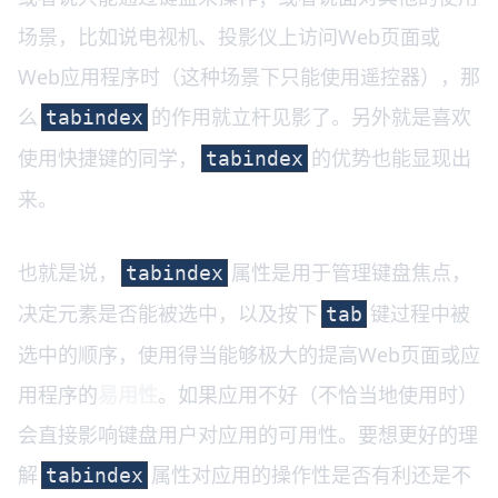
场景，比如说电视机、投影仪上访问Web页面或
Web应用程序时（这种场景下只能使用遥控器），那
么
的作用就立杆见影了。另外就是喜欢
tabindex
使用快捷键的同学，
的优势也能显现出
tabindex
来。
也就是说，
属性是用于管理键盘焦点，
tabindex
决定元素是否能被选中，以及按下
键过程中被
tab
选中的顺序，使用得当能够极大的提高Web页面或应
用程序的
易用性
。如果应用不好（不恰当地使用时）
会直接影响键盘用户对应用的可用性。要想更好的理
解
属性对应用的操作性是否有利还是不
tabindex