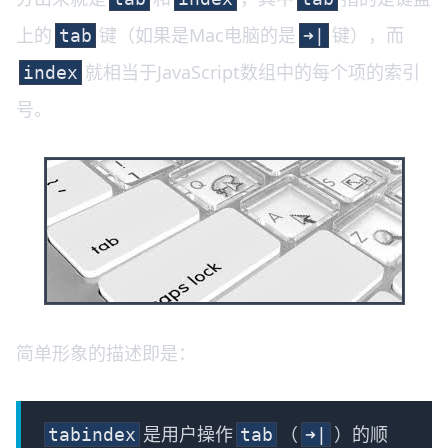
上的
键（如果是Mac电脑的是
键），而
tab
➜|
就相当于JavaScript数组中的每个项的索引
index
号。
简单形象的描述即是：
是用户操作
（
）的顺
tabindex
tab
➜|