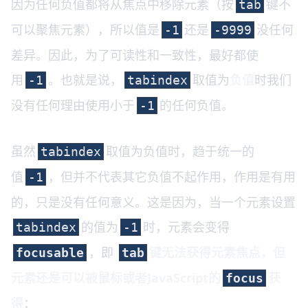
因为任何负值都将从焦点中移除元素（按
键不
tab
可以聚焦元素），所以值是
还是
没任何
-1
-9999
差异。因此，为了可读性和一致性，最好都使
用
。也就是说，
取值为
负值
时我们
-1
tabindex
没有任何理由使用小于
的任何负值。
-1
虽然
取值为负值时，趋于统一的
tabindex
值
，但并不代表其它负值不起作用，作用是有用
-1
的，只是没有任何意义。这是因为，当一个元素设置
的值为
时，元素会变得
tabindex
-1
，即
键无法获得元素焦点，但
focusable
tab
元素还是可以被鼠标或者JavaScript的
获
focus
得
：