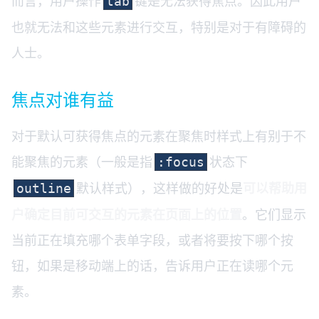
而言，用户操作
键是无法获得焦点。因此用户
tab
也就无法和这些元素进行交互，特别是对于有障碍的
人士。
焦点对谁有益
对于默认可获得焦点的元素在聚焦时样式上有别于不
能聚焦的元素（一般是指
状态下
:focus
默认样式），这样做的好处是
可以帮助用
outline
户确定目前可交互的元素在页面上的位置
。它们显示
当前正在填充哪个表单字段，或者将要按下哪个按
钮，如果是移动端上的话，告诉用户正在读哪个元
素。