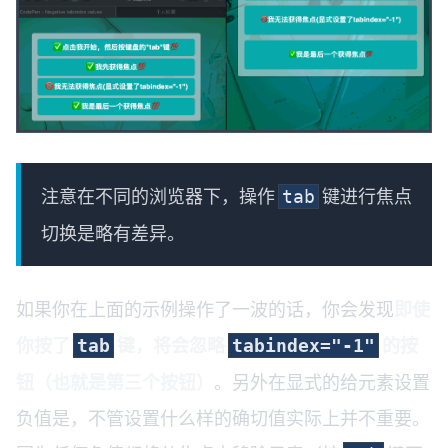
注意在不同的浏览器下，操作
键进行焦点
tab
切换是略有差异。
如果你在上面的示例操作了一波的话，你会发现
即使
你按了
键，将会忽略
的按
tab
tabindex="-1"
钮（也就是第三个按钮）
。另外在显式的给元素设置
负值是，不管设置什么样的确切值实际上并不重要。