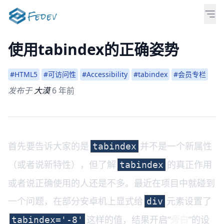
使用tabindex的正确姿势
#HTML5
#可访问性
#Accessibility
#tabindex
#会员专栏
发布于
大漠
6 年前
首先要告诉大家的是
并不是一个新属性
tabindex
（或者说新特性），但了解
的真正作用
tabindex
或者说正确使用的人还是不多。最近在项目中就碰到
一个问题，在部分安卓机上显式给
元素设置了
div
这样的值，结果开启“
旁白
”的设
tabindex='-8'