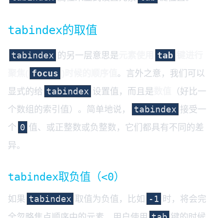
的取值
tabindex
的另一层意思是
元素使用
键进行
tabindex
tab
聚焦(
)时候的顺序值
。言外之意，我们可以
focus
显式的给
设置值，而且是
数值
（好比一
tabindex
个数组的索引值）。简单地说，
接受一
tabindex
个
值、或正整数或负整数，它们都具有不同的差
0
异。
取负值（
）
tabindex
<0
如果
取值为负值，比如
时，将会完
tabindex
-1
全忽略焦点顺序中的元素。用户使用
键的时候
tab