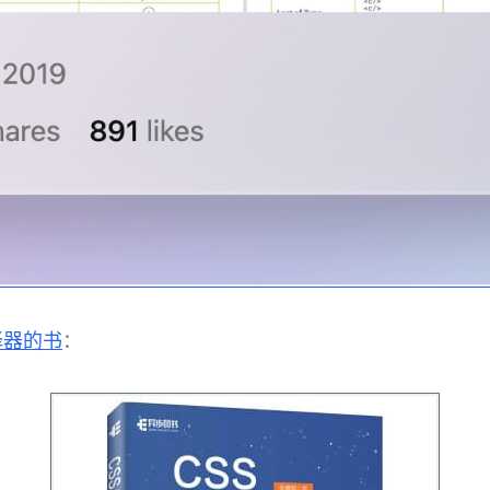
择器的书
：