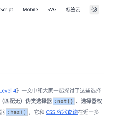
aScript
Mobile
SVG
标签云
vel 4
》一文中和大家一起探讨了这些选择
（匹配无）伪类选择器
、选择器权
:not()
器
，它和
CSS 容器查询
在近十多
:has()