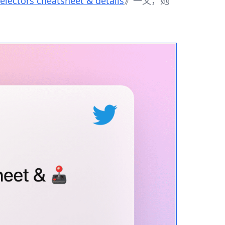
electors cheatsheet & details
》一文，她