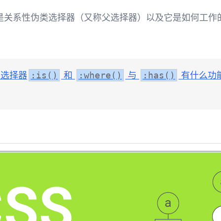
是关系性伪类选择器（又称父选择器）以及它是如何工作
。
S 选择器
和
与
有什么功
:is()
:where()
:has()