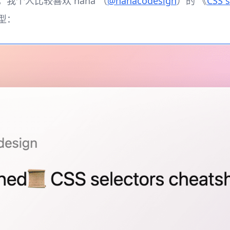
我个人比较喜欢 nana （
@nanacodesign
）的 《
CSS s
型：