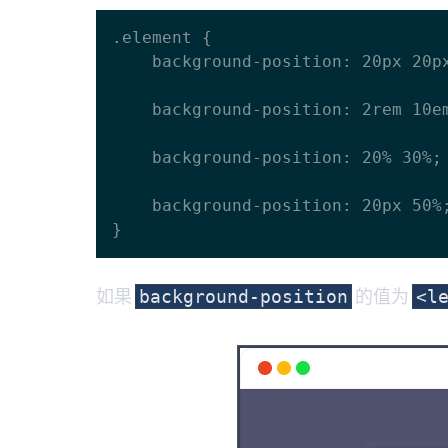
.element {

    background-position: 20px 20px;

    background-position: 2rem 10em;

    background-position: 20% 30%;

    background-position: 20px 50%;

如果
的值为
background-position
<l