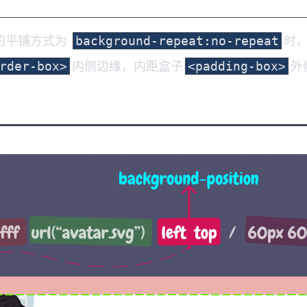
的平铺方式为
时
background-repeat:no-repeat
内侧边缘，内距盒子
外
rder-box>
<padding-box>