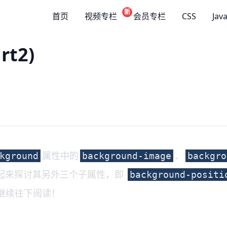
新
首页
视频专栏
会员专栏
CSS
Jav
rt2)
属性中的
、
kground
background-image
backgro
起来探讨其另外三个子属性，即
background-positi
继续往下阅读！