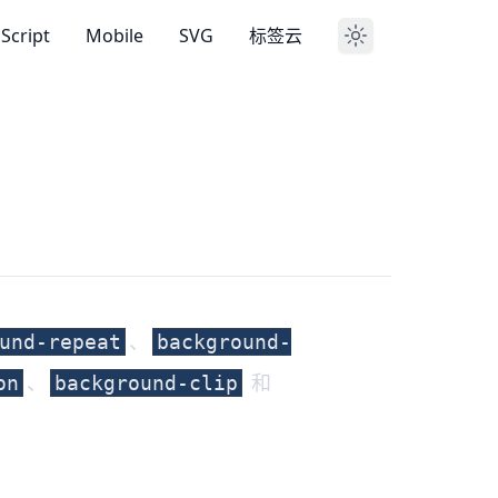
aScript
Mobile
SVG
标签云
、
und-repeat
background-
、
和
on
background-clip