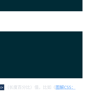
（长度百分比）值，比如《
图解CSS：
e>