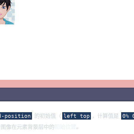
的初始值（
，计算值是
d-position
left top
0% 
图像在元素背景层中的
初始位置
。