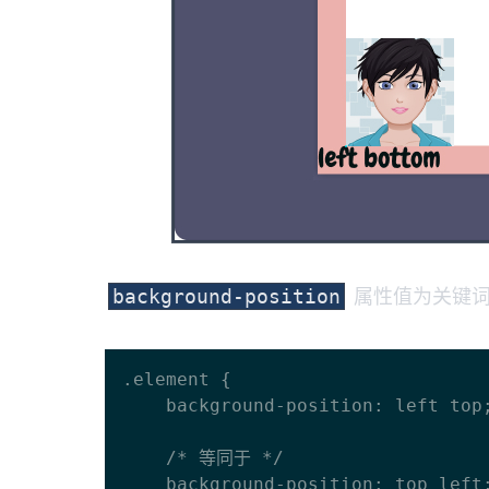
属性值为关键词
background-position
.element {

    background-position: left top;

    /* 等同于 */

    background-position: top left;
