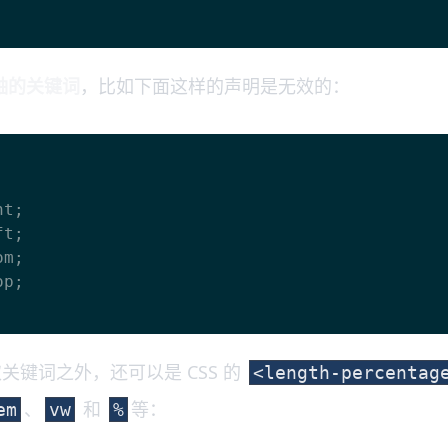
轴的关键词
，比如下面这样的声明是无效的：
关键词之外，还可以是 CSS 的
<length-percentag
、
和
等：
em
vw
%