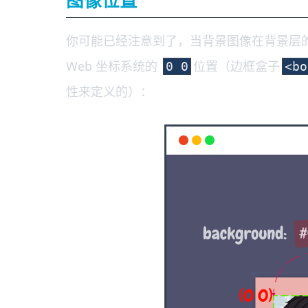
图像位置
你可能已经注意到了，当背景图像在背景层
Web 坐标系统的
位置（边框盒子
0 0
<bo
性来定义的）：