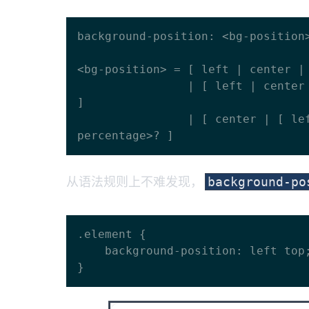
background-position: <bg-position>
<bg-position> = [ left | center | 
                | [ left | center | right | <length-percentage> ] [ top | center | bottom | <length-percentage> 
]

                | [ center | [ left | right ] <length-percentage>? ] && [ center | [ top | bottom ] <length-
从语法规则上不难发现，
background-po
.element {

    background-position: left top; /* 等同于 top left */
