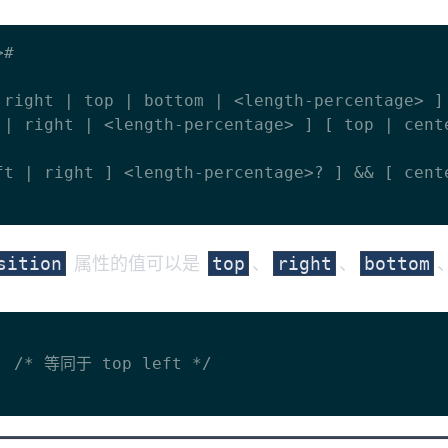
#

right | top | bottom | <length-percentage> ]

属性的值可以是
、
、
sition
top
right
bottom