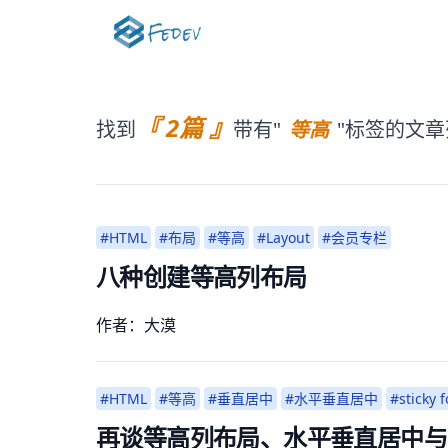
『 2篇 』
找到
带有"
等高
"标签的文章
#HTML
#布局
#等高
#Layout
#会员专栏
八种创建等高列布局
作者：大漠
#HTML
#等高
#垂直居中
#水平垂直居中
#sticky f
再谈等高列布局、水平垂直居中与