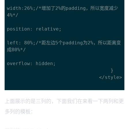
width:26%;/*增加了2%的padding，所以宽度减少
4%*/

position: relative;

left: 80%;/*距左边5个padding为2%，所以距离变
成80%*/

overflow: hidden;

									}

								</style>

上面展示的是三列的，下面我们在来看一下两列和更
多列的模板：