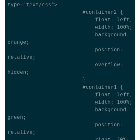
type="text/css">

						#container2 {

							float: left;

							width: 100%;

							background: 
orange;

							position: 
relative;

							overflow: 
hidden;

						}

						#container1 {

							float: left;

							width: 100%;

							background: 
green;

							position: 
relative;

							right: 30%;
