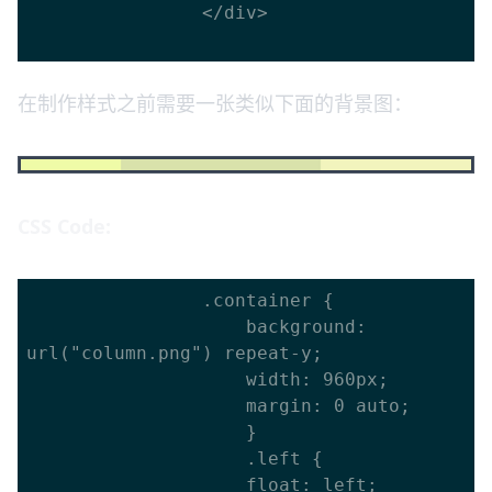
				</div>

在制作样式之前需要一张类似下面的背景图：
CSS Code:
				.container {

					background: 
url("column.png") repeat-y;

					width: 960px;

					margin: 0 auto;

					}

					.left {

					float: left;
