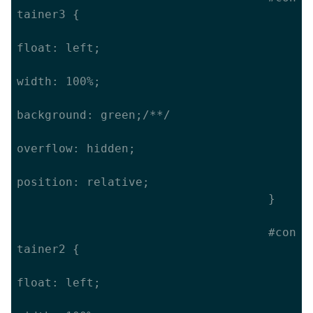
tainer3 {

float: left;

width: 100%;

background: green;/**/

overflow: hidden;

position: relative;

									}

									#con
tainer2 {

float: left;
