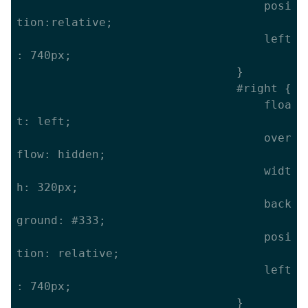
									posi
tion:relative;

									left
: 740px;

								}

								#right {

									floa
t: left;

									over
flow: hidden;

									widt
h: 320px;

									back
ground: #333;

									posi
tion: relative;

									left
: 740px;

								}
