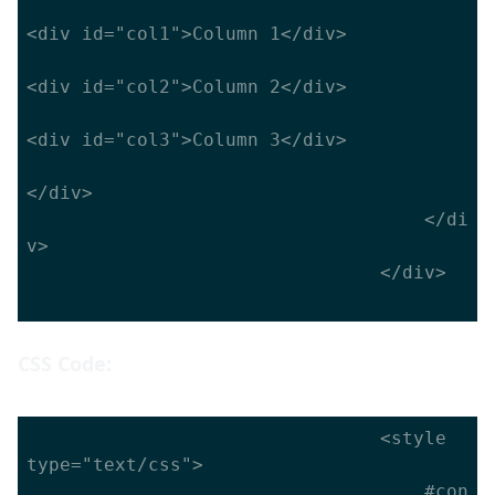
<div id="col1">Column 1</div>

<div id="col2">Column 2</div>

<div id="col3">Column 3</div>

</div>

									</di
v>

								</div>

CSS Code:
								<style 
type="text/css">

									#con