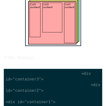
HTML Markup
								<div 
id="container3">

									<div 
id="container2">

<div id="container1">
