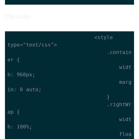
CSS Code:
							<style 
type="text/css">

								.contain
er {

									widt
h: 960px;

									marg
in: 0 auto;

								}

								.rightWr
ap {

									widt
h: 100%;

									floa