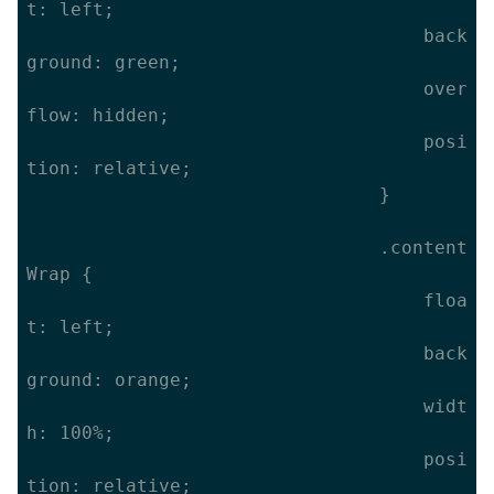
t: left;

									back
ground: green;

									over
flow: hidden;

									posi
tion: relative;

								}

								.content
Wrap {

									floa
t: left;

									back
ground: orange;

									widt
h: 100%;

									posi
tion: relative;
