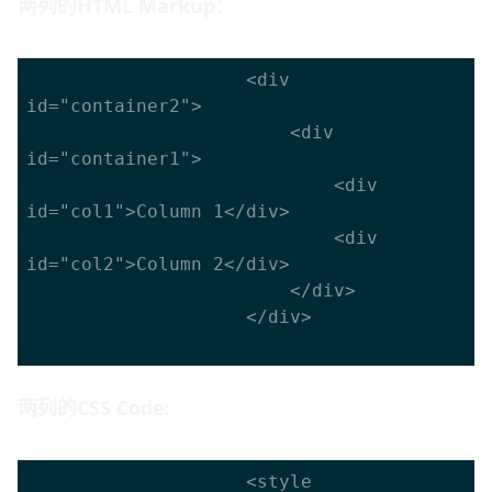
两列的HTML Markup：
					<div 
id="container2">

						<div 
id="container1">

							<div 
id="col1">Column 1</div>

							<div 
id="col2">Column 2</div>

						</div>

					</div>

两列的CSS Code:
					<style 