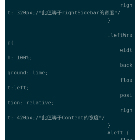
									righ
t: 320px;/*此值等于rightSidebar的宽度*/

								}

								.leftWra
p{

									widt
h: 100%;

									back
ground: lime;

									floa
t:left;

									posi
tion: relative;

									righ
t: 420px;/*此值等于Content的宽度*/

								}

								#left {
