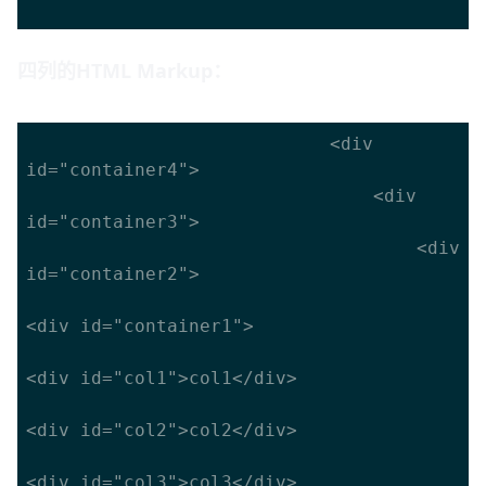
四列的HTML Markup：
							<div 
id="container4">

								<div 
id="container3">

									<div 
id="container2">

<div id="container1">

<div id="col1">col1</div>

<div id="col2">col2</div>

<div id="col3">col3</div>
