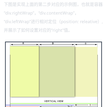
下图是实现上面的第二步对应的示例图，也就是容器
“div.rightWrap”，“div.contentWrap”，
“div.leftWrap”进行相对定位（position: releative）,
并展示了如何设置对应的“right”值。