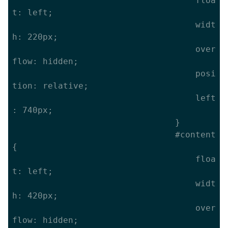
									floa
t: left;

									widt
h: 220px;

									over
flow: hidden;

									posi
tion: relative;

									left
: 740px;

								}

								#content 
{

									floa
t: left;

									widt
h: 420px;

									over
flow: hidden;
