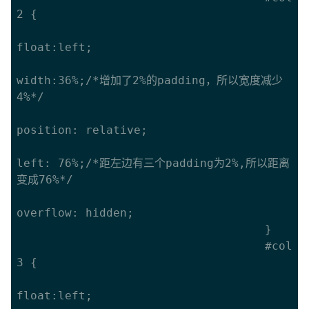
2 {

float:left;

width:36%;/*增加了2%的padding，所以宽度减少
4%*/

position: relative;

left: 76%;/*距左边有三个padding为2%,所以距离
变成76%*/

overflow: hidden;

									}

									#col
3 {

float:left;
