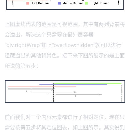
上图虚线代表的范围是可视范围，其中有两列背景将
会溢出，解决这个只需要在最外层容器
“div.rightWrap”加上“overflow:hidden”就可以进行
隐藏溢出的其他背景色。接下来下图所展示的是上面
所说的第五步：
前面我们对三个内容元素都进行了相对定位，现在只
需要按第五步将其定位回去，如上图所示。其实说到