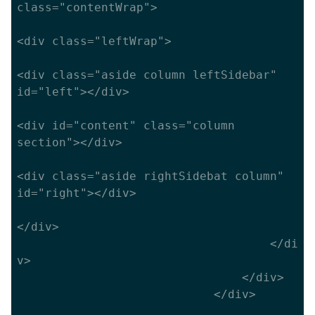
class="contentWrap">

<div class="leftWrap">

<div class="aside column leftSidebar" 
id="left"></div>

<div id="content" class="column 
section"></div>

<div class="aside rightSidebat column" 
id="right"></div>

</div>

									</di
v>

								</div>

							</div>
