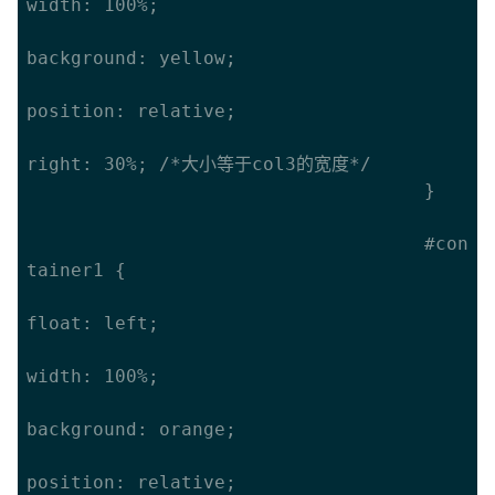
width: 100%;

background: yellow;

position: relative;

right: 30%; /*大小等于col3的宽度*/

									}

									#con
tainer1 {

float: left;

width: 100%;

background: orange;

position: relative;
