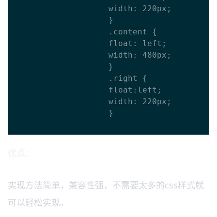
					width: 220px;

					}

					.content {

					float: left;

					width: 480px;

					}

					.right {

					float:left;

					width: 220px;

					}

优点：
实现方法简单，兼容性强，不需要太多的css样式就
可以轻松实现。