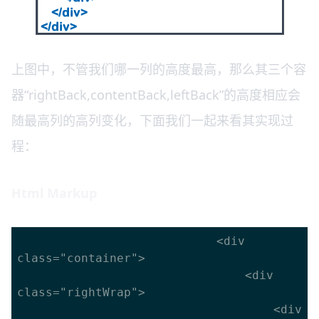
上图中，不管我们哪一列的高度最高，那么其三个容
器“rightBack,contentBack,leftBack”的高度相应会
随最高列的高列变化，下面我们一起来看其实现过
程：
Html Markup
							<div 
class="container">

								<div 
class="rightWrap">

									<div 