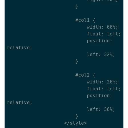
						}

						#col1 {

							width: 66%;

							float: left;

							position: 
relative;

							left: 32%;

						}

						#col2 {

							width: 26%;

							float: left;

							position: 
relative;

							left: 36%;

						}

					</style>
