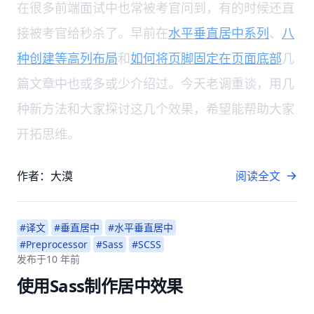
在很多前端面试中也常被考官问到，有的时候还直
接被考官给秒杀了。早前在
水平垂直居中系列
、
八
种创建等高列布局
和
如何将页脚固定在页面底部
几
篇文章中也或多或少介绍过。今天老调重谈，用几
种新方法和大家探讨这几个效果，希望能帮助大家
开拓思维。
作者：大漠
阅读全文
#译文
#垂直居中
#水平垂直居中
#Preprocessor
#Sass
#SCSS
发布于
10 年前
使用Sass制作居中效果