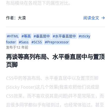
布局模块在各规范下的属性对比。
作者：大漠
阅读全文
#HTML
#等高
#垂直居中
#水平垂直居中
#sticky
footer
#Sass
#SCSS
#Preprocessor
发布于
12 年前
再谈等高列布局、水平垂直居中与置顶
页脚
CSS中的等高布局、水平垂直居中以及置顶页脚
(Sticky Footer)这几个效果(我喜欢把他们说成是
CSS效果，而不喜欢说其是问题)并不是常陌生，而
且很多同学都似乎有碰到过，也经常体验过。甚至