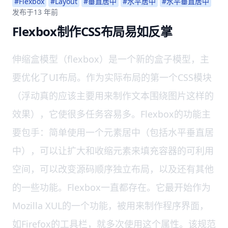
#Flexbox
#Layout
#垂直居中
#水平居中
#水平垂直居中
发布于
13 年前
Flexbox制作CSS布局易如反掌
伸缩盒模型（flexbox）是一个新的盒子模型，主
要优化了UI布局。作为实际布局的第一个CSS模块
（浮动真的应该主要用来制作文本围绕图片这样的
效果），它使很多任务容易多。Flexbox的功能主
要包手：简单使用一个元素居中（包括水平垂直居
中），可以让扩大和收缩元素来填充容器的可利用
空间，可以改变源码顺序独立布局，以及还有其他
的一些功能。Flexbox一直都存在。它最开始作为
Mozilla XUL的一个功能，被用来制作程序界面，
如Firefox的工具栏，就多次使用这个属性。该规范