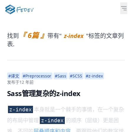
『 6篇 』
找到
带有"
z-index
"标签的文章列
表.
#译文
#Preprocessor
#Sass
#SCSS
#z-index
发布于
12 年前
Sass管理复杂的z-index
本身就是一个棘手的事情，在一个复杂
z-index
的布局中管理
的顺序（层级）更是困
z-index
难。不同的
层叠顺序和内容
，要跟踪他们的数字增