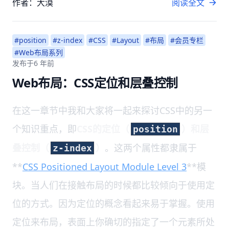
作者：大漠
阅读全文
#position
#z-index
#CSS
#Layout
#布局
#会员专栏
#Web布局系列
发布于
6 年前
Web布局：CSS定位和层叠控制
在这一章节中我和大家将一起来探讨CSS中的另一
个知识重点，即
CSS的定位（
）和层
position
叠控制（
）
。这两个属性都隶属于
z-index
**
CSS Positioned Layout Module Level 3
**模
块。当人们在接触布局的时候都比较倾向于使用定
位的方式。因为定位的概念看起来易于掌握。使用
定位来布局，表面上你确切的指定了一个元素所处