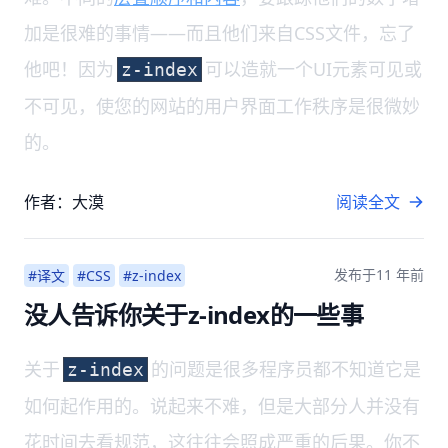
加是很难的事情——而且他们来自CSS文件，忘了
他吧！因为
可以造就一个UI元素可见或
z-index
不可见，使您的网站的用户界面工作秩序是很微妙
的。
作者：大漠
阅读全文
发布于
11 年前
#译文
#CSS
#z-index
没人告诉你关于z-index的一些事
关于
的问题是很多程序员都不知道它是
z-index
如何起作用的。说起来不难，但是大部分人并没有
花时间去看规范，这往往会照成严重的后果。你不