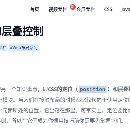
新
首页
视频专栏
会员专栏
CSS
Jav
和层叠控制
专栏
#Web布局系列
的另一个知识重点，即
CSS的定位（
）和层叠
position
**模块。当人们在接触布局的时候都比较倾向于使用定位
个元素所处的位置，它坐落在那里。可事实上，定位要比你
绊倒，所以在它们成为你惯用技巧前你需要先掌握它们。