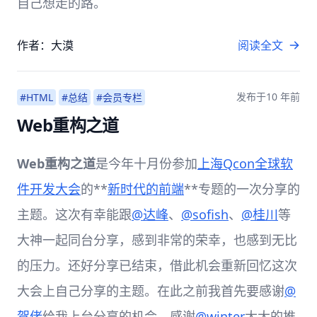
自己想走的路。
作者：大漠
阅读全文
发布于
10 年前
#HTML
#总结
#会员专栏
Web重构之道
Web重构之道
是今年十月份参加
上海Qcon全球软
件开发大会
的**
新时代的前端
**专题的一次分享的
主题。这次有幸能跟
@达峰
、
@sofish
、
@桂川
等
大神一起同台分享，感到非常的荣幸，也感到无比
的压力。还好分享已结束，借此机会重新回忆这次
大会上自己分享的主题。在此之前我首先要感谢
@
贺佬
给我上台分享的机会，感谢
@winter
大大的推