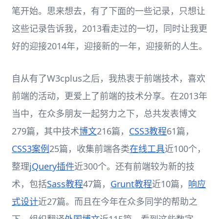
笔开始。思来想去，有了下面的一些记录，只想让
这些记录告诉我，2013看走过的一切，同时让我更
好的迎接2014年，迎接新的一年，迎接新的人生。
自从有了W3cplus之后，我热衷于前端技术，喜欢
前端的活动，更爱上了前端的技术分享。在2013年
当中，在众多朋友一起努力之下，总共发表博文
279篇，其中技术
博文
216篇，
CSS3教程
61篇，
CSS3案例
25篇，收集前端各类
在线工具
近100个，
整理
jQuery插件
近300个。还有前端较为新的技
术，包括
Sass教程
47篇，
Grunt教程
近10篇，
响应
式设计
近27篇。而且在今年在众多同学的帮助之