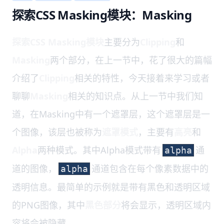
探索CSS Masking模块：Masking
探索CSS Masking模块
主要分为
Clipping
和
Masking
两个部分，在上一节中，花了很大的篇幅
介绍了
Clipping
相关的特性，今天接着来学习或者
聊聊
Masking
相关的知识点。从上一节中我们知
道，在Masking中有一个遮罩层，这个遮罩层是一
个图像，该层也被称为
遮罩模式
，主要有
高亮
和
Alpha
两种模式。其中Alpha模式带有
通
alpha
道的图像，
通道包含在每个像素数据中的
alpha
透明信息。最简单的示例就是带有黑色和透明区域
的PNG图像，其中
黑色部分
将会显示，透明区域内
容将会被隐藏。