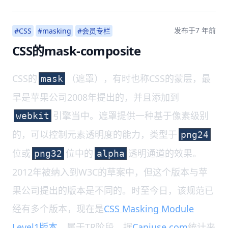
发布于
7 年前
#CSS
#masking
#会员专栏
CSS的mask-composite
CSS的
（遮罩），有时也称CSS的蒙层，最
mask
早是苹果公司2008年提出的，并且添加到
引擎当中。遮罩提供一种基于像素级别
webkit
的，可以控制元素透明度的能力，类型于
png24
位或
位中的
透明通道的效果。
png32
alpha
2012年被纳入到W3C的草案中，但这个版本与苹
果公司提出的版本是不同的。时至今日，该规范已
经有多个版本，现在是
CSS Masking Module
Level1版本
，属于TR阶段。据
Caniuse.com
统计来