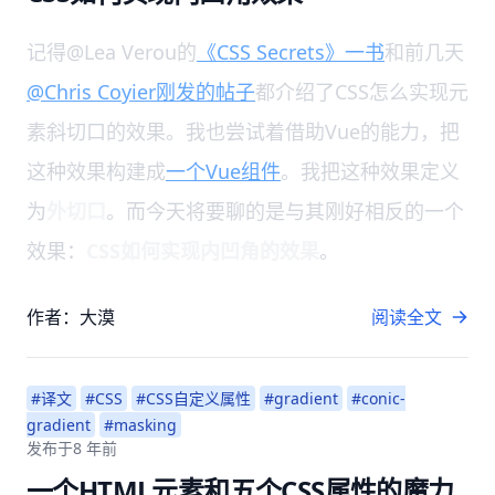
记得@Lea Verou的
《CSS Secrets》一书
和前几天
@Chris Coyier刚发的帖子
都介绍了CSS怎么实现元
素斜切口的效果。我也尝试着借助Vue的能力，把
这种效果构建成
一个Vue组件
。我把这种效果定义
为
外切口
。而今天将要聊的是与其刚好相反的一个
效果：
CSS如何实现内凹角的效果
。
作者：大漠
阅读全文
#译文
#CSS
#CSS自定义属性
#gradient
#conic-
gradient
#masking
发布于
8 年前
一个HTML元素和五个CSS属性的魔力