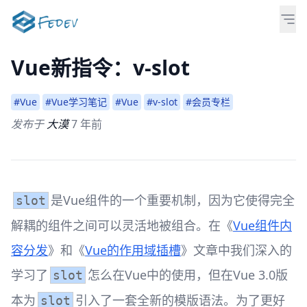
Vue新指令：v-slot
#Vue
#Vue学习笔记
#Vue
#v-slot
#会员专栏
发布于
大漠
7 年前
是Vue组件的一个重要机制，因为它使得完全
slot
解耦的组件之间可以灵活地被组合。在《
Vue组件内
容分发
》和《
Vue的作用域插槽
》文章中我们深入的
学习了
怎么在Vue中的使用，但在Vue 3.0版
slot
本为
引入了一套全新的模版语法。为了更好
slot