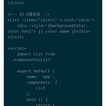
</List>

<!-- V2.6版本后 -->

<List :items="colors" v-slot="color">

    <div :style="{backgroundColor: 
color.hex}"> {{ color.name }}</div>

</List>

<script>

    import List from 
'./components/List'

    export default {

        name: 'app',

        components: {

            List

        },

        data () {

            return {
