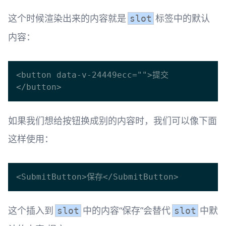
这个时候渲染出来的内容就是
标签中的默认
slot
内容：
<button data-v-24449ecc="">提交
如果我们想给按钮换成别的内容时，我们可以像下面
这样使用：
这个插入到
中的内容“保存”会替代
中默
slot
slot