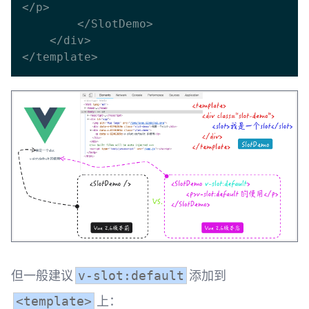
</p>

        </SlotDemo>

    </div>

但一般建议
添加到
v-slot:default
上：
<template>