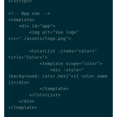
</script>

<!-- App.vue -->

<template>

    <div id="app">

        <img alt="Vue logo" 
src="./assets/logo.png">

        <ColorList :items="colors" 
title="Colors">

            <template scope="color">

                <div :style="
{background: color.hex}">{{ color.name 
}}</div>

            </template>

        </ColorList>

    </div>

</template>
