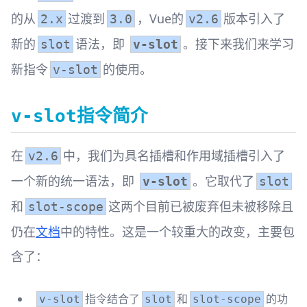
的从
过渡到
，Vue的
版本引入了
2.x
3.0
v2.6
新的
语法，即
。接下来我们来学习
slot
v-slot
新指令
的使用。
v-slot
指令简介
v-slot
在
中，我们为具名插槽和作用域插槽引入了
v2.6
一个新的统一语法，即
。它取代了
v-slot
slot
和
这两个目前已被废弃但未被移除且
slot-scope
仍在
文档
中的特性。这是一个较重大的改变，主要包
含了：
指令结合了
和
的功
v-slot
slot
slot-scope