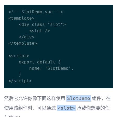
<!-- SlotDemo.vue -->

<template>

    <div class="slot">

        <slot />

    </div>

</template>

<script>

    export default {

        name: 'SlotDemo',

    }

然后它允许你像下面这样使用
组件，在
SlotDemo
使用该组件时，可以通过
承载你想要的任
<slot>