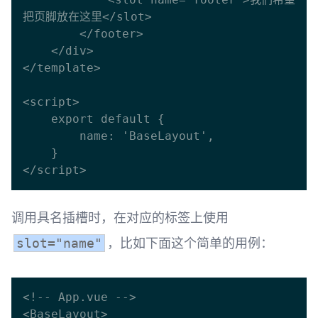
把页脚放在这里</slot>

        </footer>

    </div>

</template>

<script>

    export default {

        name: 'BaseLayout',

    }

调用具名插槽时，在对应的标签上使用
，比如下面这个简单的用例：
slot="name"
<!-- App.vue -->

<BaseLayout>
