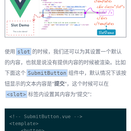
使用
的时候，我们还可以为其设置一个默认
slot
的内容，也就是说没有提供内容的时候被渲染。比如
下面这个
组件中，默认情况下该按
SubmitButton
钮显示的文本内容是"
提交
"，这个时候可以在
标签内设置其内容为“提交”：
<slot>
<!-- SubmitButton.vue -->

<template>

    <button>
