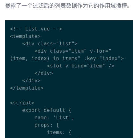
暴露了一个过滤后的列表数据作为它的作用域插槽。
<!-- List.vue -->

<template>

    <div class="list">

        <div class="item" v-for="
(item, index) in items" :key="index">

            <slot v-bind="item" />

        </div>

    </div>

</template>

<script>

    export default {

        name: 'List',

        props: {

            items: {
