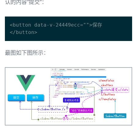
认的内容“提交”：
<button data-v-24449ecc="">保存
最图如下图所示：