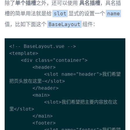
除了
单个插槽
之外，还可以使用
具名插槽
，具名插
槽的简单用法就是给
显式的设置一个
slot
name
值，比如下面这个
组件：
BaseLayout
<!-- BaseLayout.vue -->

<template>

    <div class="container">

        <header>

            <slot name="header">我们希望
把页头放在这里~</slot>

        </header>

        <main>

            <slot>我们希望把主要内容放在这
里</slot>

        </main>

        <footer>

            <slot name="footer">我们希望