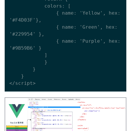
            colors: [

                { name: 'Yellow', hex: 
'#F4D03F'},

                { name: 'Green', hex: 
'#229954' },

                { name: 'Purple', hex: 
'#9B59B6' }

            ]

            }

        }

    }
