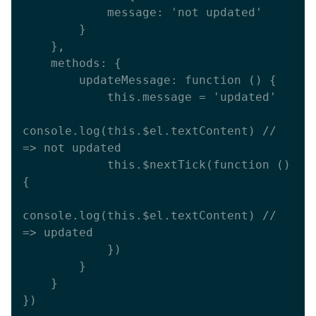
            message: 'not updated'

        }

    },

    methods: {

        updateMessage: function () {

            this.message = 'updated'

console.log(this.$el.textContent) // 
=> not updated

            this.$nextTick(function () 
{

console.log(this.$el.textContent) // 
=> updated

            })

        }

    }
