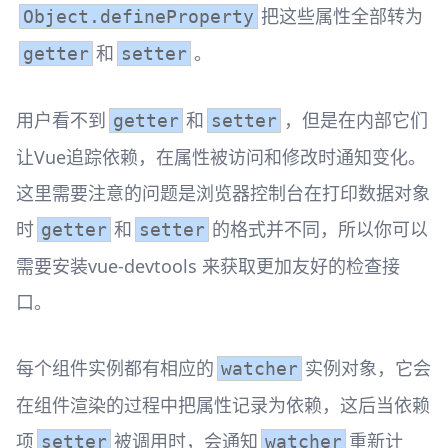
把这些属性全部转为
Object.defineProperty
和
。
getter
setter
用户看不到
和
，但是在内部它们
getter
setter
让Vue追踪依赖，在属性被访问和修改时通知变化。
这里需要注意的问题是浏览器控制台在打印数据对象
时
和
的格式并不同，所以你可以
getter
setter
需要安装vue-devtools 来获取更加友好的检查接
口。
每个组件实例都有相应的
实例对象，它会
watcher
在组件渲染的过程中把属性记录为依赖，这后当依赖
项
被调用时，会通知
重新计
setter
watcher