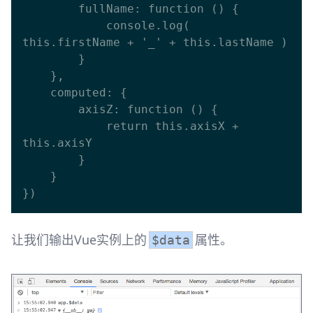
        fullName: function () {

            console.log( 
this.firstName + '_' + this.lastName )

        }

    },

    computed: {

        axisZ: function () {

            return this.axisX + 
this.axisY

        }

    }

让我们输出Vue实例上的
属性。
$data