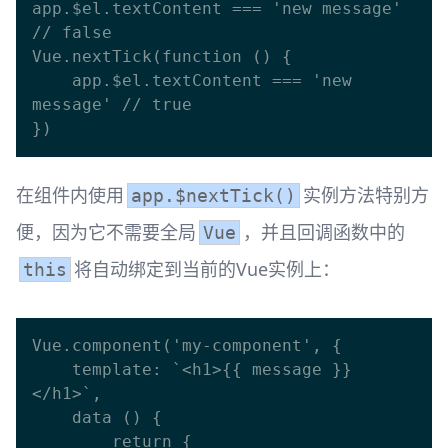
app.$el.textContent === 'new message' 
// false

Vue.nextTick(function () {

    app.$el.textContent === 'new 
message' // true

在组件内使用
实例方法特别方
app.$nextTick()
便，因为它不需要全局
，并且回调函数中的
Vue
将自动绑定到当前的Vue实例上：
this
Vue.component('my-component', {

    template: `<h1>{{ message }}
</h1>`,

    data () {

        return {
