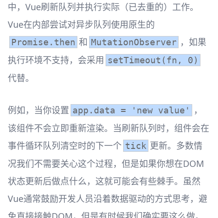
中，Vue刷新队列并执行实际（已去重的）工作。
Vue在内部尝试对异步队列使用原生的
和
，如果
Promise.then
MutationObserver
执行环境不支持，会采用
setTimeout(fn, 0)
代替。
例如，当你设置
，
app.data = 'new value'
该组件不会立即重新渲染。当刷新队列时，组件会在
事件循环队列清空时的下一个
更新。多数情
tick
况我们不需要关心这个过程，但是如果你想在DOM
状态更新后做点什么，这就可能会有些棘手。虽然
Vue通常鼓励开发人员沿着数据驱动的方式思考，避
免直接接触DOM，但是有时候我们确实要这么做。