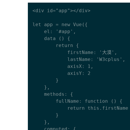
<div id="app"></div>

let app = new Vue({

    el: '#app',

    data () {

        return {

            firstName: '大漠',

            lastName: 'W3cplus',

            axisX: 1,

            axisY: 2

        }

    },

    methods: {

        fullName: function () {

            return this.firstName + '-' + this.lastName

        }

    },

    computed: {
