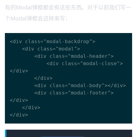
有的Modal弹框都会有这些东西。对于以前我们写一
个Modal弹框会这样来写：
<div class="modal-backdrop">

    <div class="modal">

        <div class="modal-header">

            <div class="modal-close">
</div>

        </div>

        <div class="modal-body"></div>

        <div class="modal-footer">
</div>

    </div>
