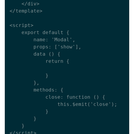
    </div>

</template>

<script>

    export default {

        name: 'Modal',

        props: ['show'],

        data () {

            return {

            }

        },

        methods: {

            close: function () {

                this.$emit('close');

            }

        }

    }
