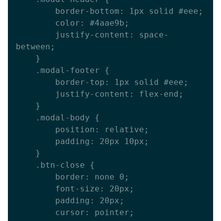
        border-bottom: 1px solid #eee;

        color: #4aae9b;

        justify-content: space-
between;

    }

    .modal-footer {

        border-top: 1px solid #eee;

        justify-content: flex-end;

    }

    .modal-body {

        position: relative;

        padding: 20px 10px;

    }

    .btn-close {

        border: none 0;

        font-size: 20px;

        padding: 20px;

        cursor: pointer;
