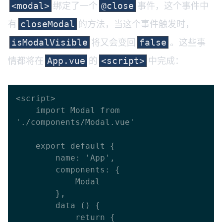
绑定了一个
事件，这个事件中
<modal>
@close
有
的方法，当这个事件触发时，
closeModal
将又会变回
。这些事
isModalVisible
false
情都将在
的
中完成：
App.vue
<script>
<script>

    import Modal from 
'./components/Modal.vue'

    export default {

        name: 'App',

        components: {

            Modal

        },

        data () {

            return {
