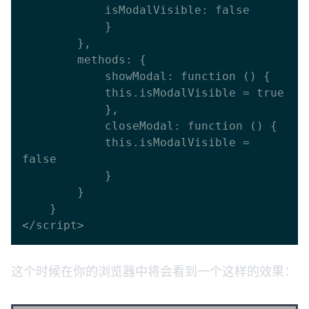
            isModalVisible: false

            }

        },

        methods: {

            showModal: function () {

            this.isModalVisible = true

            },

            closeModal: function () {

            this.isModalVisible = 
false

            }

        }

    }

这个时候在你的浏览器中将会看到一个这样的效果：