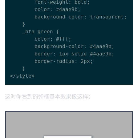
        font-weight: bold;

        color: #4aae9b;

        background-color: transparent;

    }

    .btn-green {

        color: #fff;

        background-color: #4aae9b;

        border: 1px solid #4aae9b;

        border-radius: 2px;

    }

这时你看到的弹框基本效果像这样：