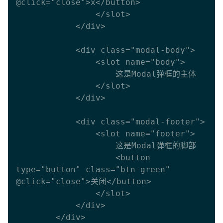
@click="close">x</button>

                </slot>

            </div>

            <div class="modal-body">

                <slot name="body">

                    这是Modal弹框的主体

                </slot>

            </div>

            <div class="modal-footer">

                <slot name="footer">

                    这是Modal弹框的脚部

                    <button 
type="button" class="btn-green" 
@click="close">关闭</button>

                </slot>

            </div>

        </div>
