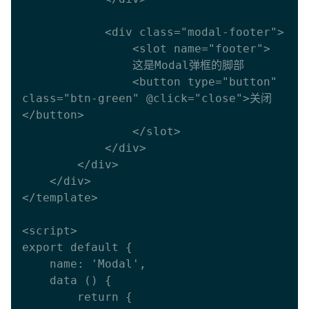
            <div class="modal-footer">

                <slot name="footer">

                这是Modal弹框的脚部

                <button type="button" 
class="btn-green" @click="close">关闭
</button>

                </slot>

            </div>

        </div>

    </div>

</template>

<script>

export default {

    name: 'Modal',

    data () {

        return {
