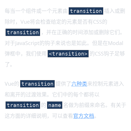
每当一个组件或一个元素由
插入或删
transition
除时，Vue将会检查给定的元素是否有CSS的
，并在正确的时间添加或删除它们。
transition
对于JavaScript的钩子来说也是如此。但是在Modal
弹框中，我们使用
的CSS钩子足够
<transition>
了。
Vue的
提供了
六种类
来控制元素进入
transition
和离开的过渡效果。它们中的每个都将以
的
名做为前缀来命名。有关于
transition
name
这方面的详细说明，可以查看
官方文档
。