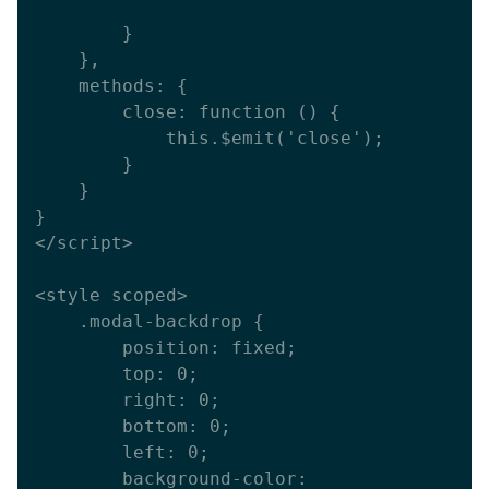
        }

    },

    methods: {

        close: function () {

            this.$emit('close');

        }

    }

}

</script>

<style scoped>

    .modal-backdrop {

        position: fixed;

        top: 0;

        right: 0;

        bottom: 0;

        left: 0;

        background-color: 