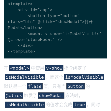
<template>

    <div id="app">

        <button type="button" 
class="btn" @click="showModal">打开
Modal</button>

        <modal v-show="isModalVisible" 
@close="closeModal" />

    </div>

在
中使用
指令绑定了
<modal>
v-show
，而这个
isModalVisible
isModalVisible
默认是一个
值，只有当
的
flase
button
触发了
方法时，
@click
showModal
的值才会变成
。同时
isModalVisible
true