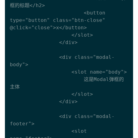
框的标题</h2>

                        <button 
type="button" class="btn-close" 
@click="close">x</button>

                    </slot>

                </div>

                <div class="modal-
body">

                    <slot name="body">

                        这是Modal弹框的
主体

                    </slot>

                </div>

                <div class="modal-
footer">

                    <slot 