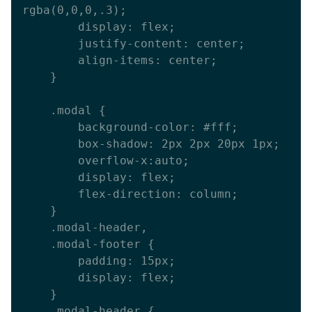
rgba(0,0,0,.3);

        display: flex;

        justify-content: center;

        align-items: center;

    }

    .modal {

        background-color: #fff;

        box-shadow: 2px 2px 20px 1px;

        overflow-x:auto;

        display: flex;

        flex-direction: column; 

    }

    .modal-header,

    .modal-footer {

        padding: 15px;

        display: flex;

    }

    .modal-header {
