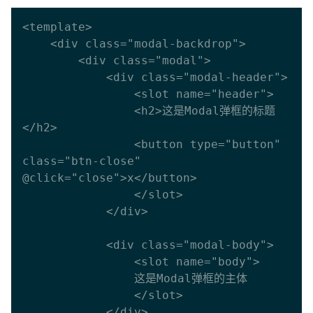
<template>

    <div class="modal-backdrop">

        <div class="modal">

            <div class="modal-header">

                <slot name="header">

                <h2>这是Modal弹框的标题
</h2>

                <button type="button" 
class="btn-close" 
@click="close">x</button>

                </slot>

            </div>

            <div class="modal-body">

                <slot name="body">

                这是Modal弹框的主体

                </slot>

            </div>
