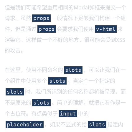
但是我们可能希望重用相同的Modal弹框来提交一个
请求。虽然
一般情况下足够我们构建一个组
props
件，但是通过
会要求我们使用
来
props
v-html
渲染它。这样做一个不好的地方，很可能会受到XSS
的攻击。
在这里，使用不同命名的
，可以让我们在一
slots
个组件中使用多个
。当定个一个指定的
slots
时，我们所识别的任何名称都将被呈现，而
slots
不是原来的
。简单的理解，就把它看作是一
slots
个占位符。有点类似于
中的
input
，如果不显式的给
指定内
placeholder
slots