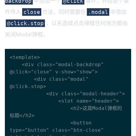
中添加一个
事件，并给这个事
backdrop
@click
件传入
方法，同时需要在
中添加
close
.modal
，以名造成点击弹框任何地方都会
@click.stop
关闭Modal弹框。
<template>

    <div class="modal-backdrop" 
@click="close" v-show="show">

        <div class="modal" 
@click.stop>

            <div class="modal-header">

                <slot name="header">

                    <h2>这是Modal弹框的
标题</h2>

                    <button 
type="button" class="btn-close" 