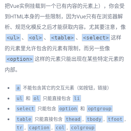
把Vue实例挂载到一个已有内容的元素上），你会受
到HTML本身的一些限制，因为Vue只有在浏览器解
析、规范化模反之后才能获取内容。尤其要注意，像
、
、
、
这样
<ul>
<ol>
<table>
<select>
的元素里允许包含的元素有限制，而另一些像
这样的元素只能出现在某些特定元素的
<option>
内部。
不能包含其它的交互元素（如按钮，链接）
a
和
只能直接包含
ul
ol
li
只能包含
和
select
option
optgroup
只能直接包含
,
,
,
table
thead
tbody
tfoot
,
,
,
tr
caption
col
colgroup