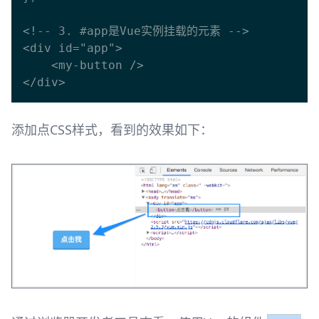
<!-- 3. #app是Vue实例挂载的元素 -->

<div id="app">

    <my-button />

添加点CSS样式，看到的效果如下：