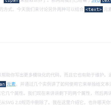
，
来拯救世界了。前两周我们已经看了
SVG
tspan
tex
示的方式。今天我们来讨论另外两种可以结合
元
<text>
以帮助你写出更多模块化的代码，而且它也有助于维护。
元素
，并通过几个实例讲了如何使用它来单独给文本
an
其它几个属性。我们现在来讲讲剩下的两个属性，然后再
已经从SVG 2.0规范中删除了。我在这里介绍它，也许哪天