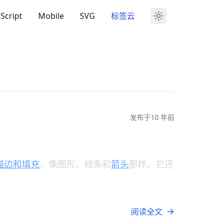
aScript
Mobile
SVG
标签云
发布于
10 年前
描边和填充
，像图形、线条和
箭头
那样。它还
阅读全文