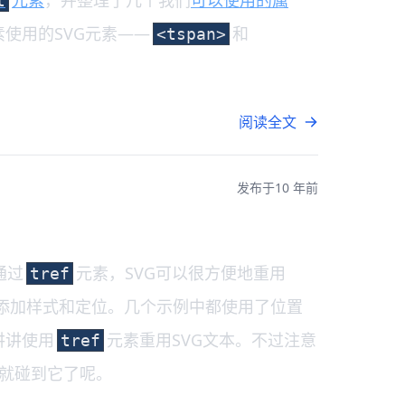
元素
，并整理了几个我们
可以使用的属
t
素使用的SVG元素——
和
<tspan>
阅读全文
发布于
10 年前
通过
元素，SVG可以很方便地重用
tref
添加样式和定位。几个示例中都使用了位置
讲讲使用
元素重用SVG文本。不过注意
tref
你就碰到它了呢。