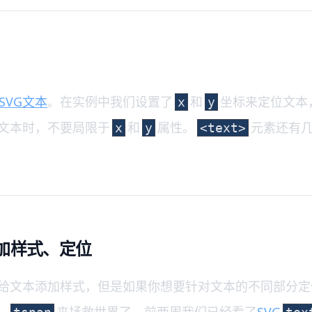
SVG文本
。在实例中我们设置了
和
坐标来定位文本
x
y
G文本时，不要局限于
和
属性。
元素还有
x
y
<text>
添加样式、定位
给文本添加样式，但是如果你想要针对文本的不同部分定