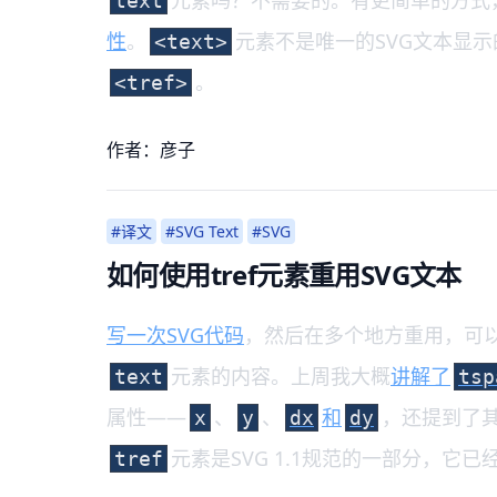
元素吗？不需要的。有更简单的方式
text
性
。
元素不是唯一的SVG文本显
<text>
。
<tref>
作者：彦子
#译文
#SVG Text
#SVG
如何使用tref元素重用SVG文本
写一次SVG代码
，然后在多个地方重用，可
元素的内容。上周我大概
讲解了
text
tsp
属性——
、
、
和
，还提到了
x
y
dx
dy
元素是SVG 1.1规范的一部分，它
tref