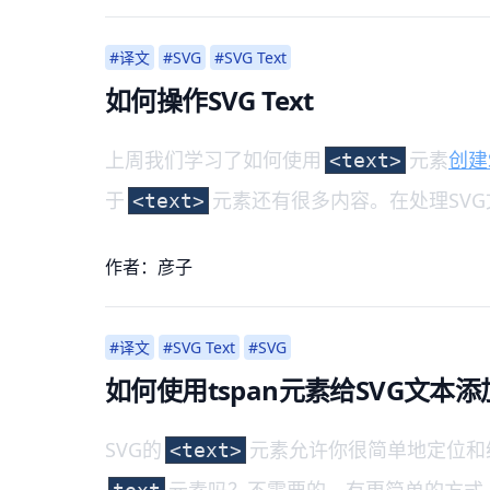
#译文
#SVG
#SVG Text
如何操作SVG Text
上周我们学习了如何使用
元素
创建
<text>
于
元素还有很多内容。在处理SV
<text>
作者：彦子
#译文
#SVG Text
#SVG
如何使用tspan元素给SVG文本
SVG的
元素允许你很简单地定位和
<text>