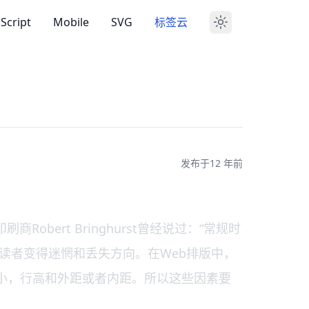
aScript
Mobile
SVG
标签云
发布于
12 年前
ert Bringhurst曾经说过：“常规时
读者变得迷惘和丢失方向。在Web排版中，
文字大小，行高和外距或者内距。所以这些因素要