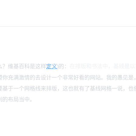
么？维基百科是这样
定义
)的：
在排版和书法中，基线是以
望你充满激情的去设计一个非常好看的网站。我的愚见是
要基于一个网格线来排版，这也就有了基线网格一说，也
列的布局当中。