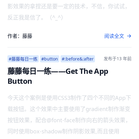
影效果的拿捏还是要一定的技术，不信，你试试，
反正我是信了。（^_^）
作者：藤藤
阅读全文
发布于
13 年前
#藤藤每日一练
#button
#:before&:after
藤藤每日一练——Get The App
Button
今天这个案例是使用CSS3制作了四个不同的App下
载按钮。这个效果中主要使用了gradient制作渐变
按钮效果，配合@font-face制作向右的箭头效果，
同时使用box-shadow制作阴影效果,而且使用