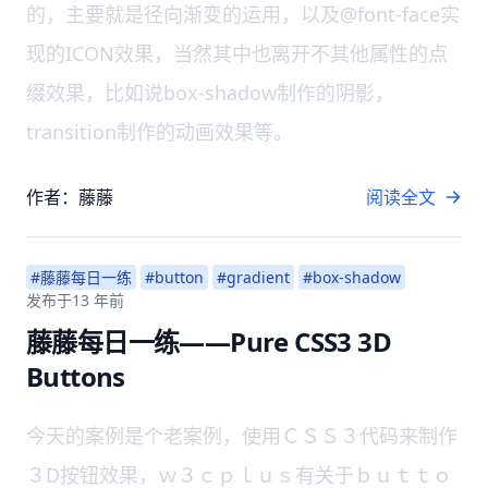
的，主要就是径向渐变的运用，以及@font-face实
现的ICON效果，当然其中也离开不其他属性的点
缀效果，比如说box-shadow制作的阴影，
transition制作的动画效果等。
作者：藤藤
阅读全文
#藤藤每日一练
#button
#gradient
#box-shadow
发布于
13 年前
藤藤每日一练——Pure CSS3 3D
Buttons
今天的案例是个老案例，使用ＣＳＳ３代码来制作
３D按钮效果，ｗ３ｃｐｌｕｓ有关于ｂｕｔｔｏ