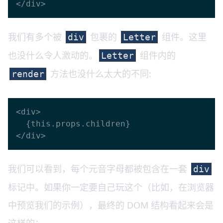
我们有多个被
包裹的
组件。这里
div
Letter
也没什么令人激动的。
组件内的
Letter
方法也没什么太大的不同:
render
<div>

  {this.props.children}

我们可以看到，每个元音字母都被包含在一套
div
标记中。如果你一定要自己玩这个（比如，在浏览器
中预览我们的示例），最终的 DOM 结构看起来会是