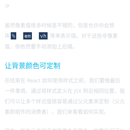
:P
虽然像素值很多时候是不错的，但是也许你会想
用
、
、
等来表示值。对于这些非像素
%
em
vh
值，你依然要手动添加上后缀。
让背景颜色可定制
在结束在 React 如何使用样式之前，我们要做最后
一件事情。通过将样式定义在 JSX 附近相同位置，我
们可以让多个样式值很容易通过父元素来定制（父元
素即组件的消费者）。我们来看看如何实现。