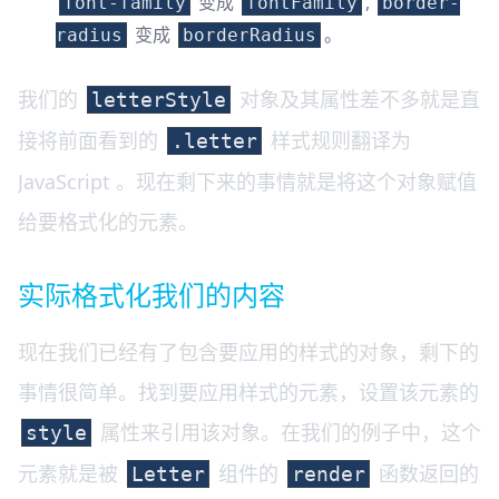
变成
,
font-family
fontFamily
border-
变成
。
radius
borderRadius
我们的
对象及其属性差不多就是直
letterStyle
接将前面看到的
样式规则翻译为
.letter
JavaScript 。现在剩下来的事情就是将这个对象赋值
给要格式化的元素。
实际格式化我们的内容
现在我们已经有了包含要应用的样式的对象，剩下的
事情很简单。找到要应用样式的元素，设置该元素的
属性来引用该对象。在我们的例子中，这个
style
元素就是被
组件的
函数返回的
Letter
render