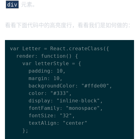
元素。
div
看看下面代码中的高亮度行，看看我们是如何做的：
var Letter = React.createClass({

  render: function() {

    var letterStyle = {

      padding: 10,

      margin: 10,

      backgroundColor: "#ffde00",

      color: "#333",

      display: "inline-block",

      fontFamily: "monospace",

      fontSize: "32",

      textAlign: "center"

    };
