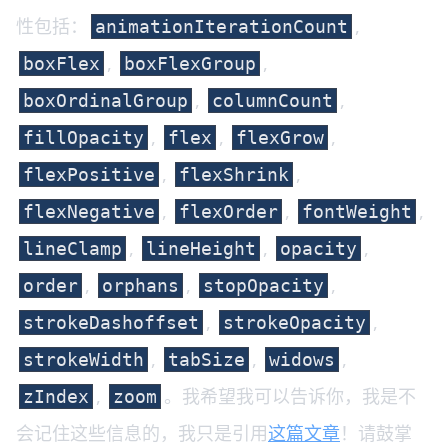
性包括：
,
animationIterationCount
,
,
boxFlex
boxFlexGroup
,
,
boxOrdinalGroup
columnCount
,
,
,
fillOpacity
flex
flexGrow
,
,
flexPositive
flexShrink
,
,
,
flexNegative
flexOrder
fontWeight
,
,
,
lineClamp
lineHeight
opacity
,
,
,
order
orphans
stopOpacity
,
,
strokeDashoffset
strokeOpacity
,
,
,
strokeWidth
tabSize
widows
,
。我希望我可以告诉你，我是不
zIndex
zoom
会记住这些信息的，我只是引用
这篇文章
！请鼓掌