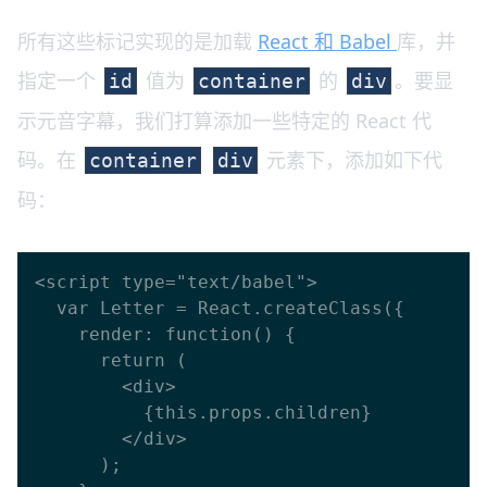
所有这些标记实现的是加载
React 和 Babel
库，并
指定一个
值为
的
。要显
id
container
div
示元音字幕，我们打算添加一些特定的 React 代
码。在
元素下，添加如下代
container
div
码：
<script type="text/babel">

  var Letter = React.createClass({

    render: function() {

      return (

        <div>

          {this.props.children}

        </div>

      );
