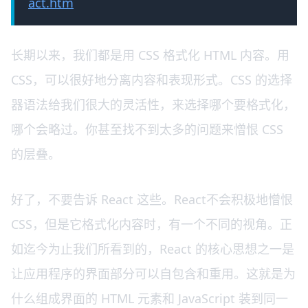
act.htm
长期以来，我们都是用 CSS 格式化 HTML 内容。用
CSS，可以很好地分离内容和表现形式。CSS 的选择
器语法给我们很大的灵活性，来选择哪个要格式化，
哪个会略过。你甚至找不到太多的问题来憎恨 CSS
的层叠。
好了，不要告诉 React 这些。React不会积极地憎恨
CSS，但是它格式化内容时，有一个不同的视角。正
如迄今为止我们所看到的，React 的核心思想之一是
让应用程序的界面部分可以自包含和重用。这就是为
什么组成界面的 HTML 元素和 JavaScript 装到同一