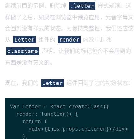
继续前面的示例，删除掉
样式规则。这
.letter
样做了之后，如果在浏览器中预览应用，元音字母又
会回到没有样式的状态。为保持完整性，我们还应该
从
组件的
函数中删除
Letter
render
声明。让我们的标记包含不会用到的
className
东西是没有意义的。
现在，我们的
组件回到了它的初始状态：
Letter
var Letter = React.createClass({

  render: function() {

    return (

      <div>{this.props.children}</div>

    );
