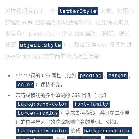
这样我们就有了一个
对象，它里面
letterStyle
的属性只是 CSS 属性名以及属性值。如果你以前从
来没有在 JavaScript 中定义 CSS 属性（例如，通过
设置
），那么转换 CSS 属性为对
object.style
JavaScript 友好的东西的公式相当简单：
单个单词的 CSS 属性（比如
,
,
padding
margin
）保持不变。
color
带有短横线的多个单词的 CSS 属性（比如
,
,
background-color
font-family
）变成去掉横线，并且第二个单
border-radius
词的首字母大写的驼峰规则命名的单词。 例如，
变成
,
background-color
backgroundColor