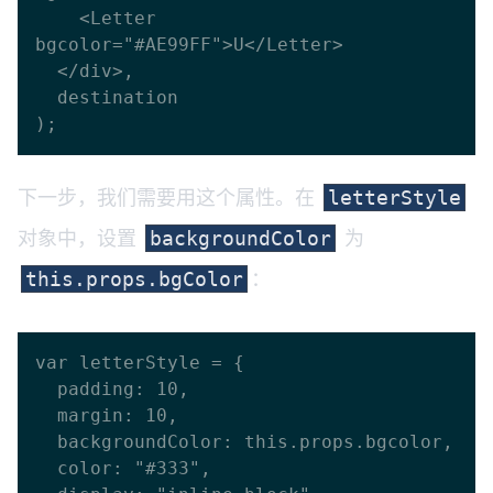
    <Letter 
bgcolor="#AE99FF">U</Letter>

  </div>,

  destination

下一步，我们需要用这个属性。在
letterStyle
对象中，设置
为
backgroundColor
：
this.props.bgColor
var letterStyle = {

  padding: 10,

  margin: 10,

  backgroundColor: this.props.bgcolor,

  color: "#333",
