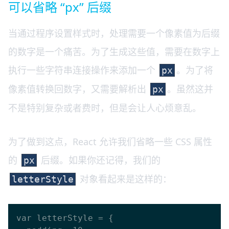
可以省略 “px” 后缀
当通过程序设置样式时，处理需要一个像素值为后缀
的数字是一个痛苦。为了生成这些值，需要在数字上
执行一些字符串连接操作来添加一个
。为了将
px
像素值转换回数字，又需要解析出
。虽然这并
px
不是特别复杂或者费时，但是会让人心烦意乱。
为了做到这点，React 允许我们省略一些 CSS 属性
的
后缀。如果你还记得，我们的
px
对象看起来是这样的：
letterStyle
var letterStyle = {
