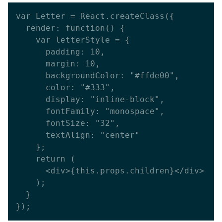
var Letter = React.createClass({

  render: function() {

    var letterStyle = {

      padding: 10,

      margin: 10,

      backgroundColor: "#ffde00",

      color: "#333",

      display: "inline-block",

      fontFamily: "monospace",

      fontSize: "32",

      textAlign: "center"

    };

    return (

      <div>{this.props.children}</div>

    );

  }
