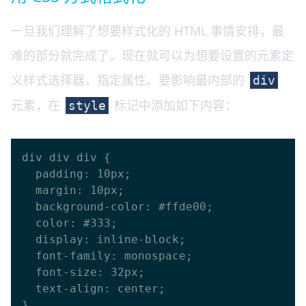
一旦我们理解了想要样式化的 HTML 事情安排，最
难的部分就完成了。现在就可以为想要设置的元素定
义样式选择器，指定属性。要影响最内部的
div
元素，在
标记中添加如下内容：
style
div div div {

  padding: 10px;

  margin: 10px;

  background-color: #ffde00;

  color: #333;

  display: inline-block;

  font-family: monospace;

  font-size: 32px;

  text-align: center;
