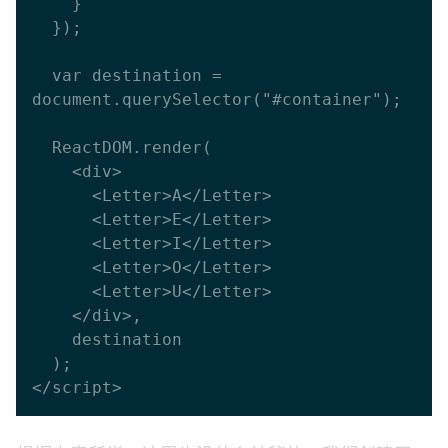
    }

  });

  var destination = 
document.querySelector("#container");

  ReactDOM.render(

    <div>

      <Letter>A</Letter>

      <Letter>E</Letter>

      <Letter>I</Letter>

      <Letter>O</Letter>

      <Letter>U</Letter>

    </div>,

    destination

  );
