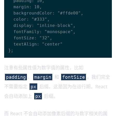
  padding: 10,

  margin: 10,

  backgroundColor: "#ffde00",

  color: "#333",

  display: "inline-block",

  fontFamily: "monospace",

  fontSize: "32",

  textAlign: "center"

注意有些属性值为数字值的属性，比如
、
和
，我们完全
padding
margin
fontSize
不需要指定
后缀。这是因为在运行期，React
px
会自动添加上
后缀。
px
而 React 不会自动添加像素后缀的与数字相关的属