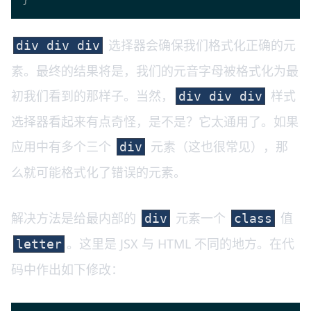
选择器会确保我们格式化正确的元
div div div
素。最终的结果将是，我们的元音字母被格式化为最
初我们看到的那样子。当然，
样式
div div div
选择器看起来有点奇怪，是不是？它太通用了。如果
应用中有多个三个
元素（这也很常见），那
div
么就可能格式化了错误的元素。
解决方法是给最内部的
元素一个
值
div
class
。这里是 JSX 与 HTML 不同的地方。在代
letter
码中作出如下修改：