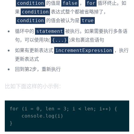
的值是
，
循环终止。如
condition
false
for
果
表达式整个都被省略掉了，
condition
的值会被认为是
condition
true
循环中的
被执行。如果需要执行多条语
statement
句，可以使用块(
)来包裹这些语句
{...}
如果有更新表达式
，执行
incrementExpression
更新表达式
回到第2步，重新执行
比如下面这样的小示例：
for (i = 0, len = 3; i < len; i++) {

    console.log(i)
