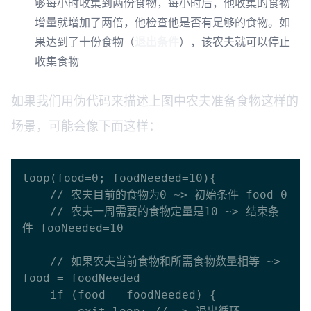
够每小时收集到两份食物，每小时后，他收集的食物
增量就增加了两倍，他检查他是否有足够的食物。如
果达到了十份食物（
退出条件
），该农夫就可以停止
收集食物
如果我们用伪代码来描述上图中农夫准备食物这样的
场景，可能会像下面这样：
loop(food=0; foodNeeded=10){

    // 农夫目前的食物为0 ~> 初始条件 food=0

    // 农夫一周需要的食物定量是10 ~> 结束条
件 fooNeeded=10

    // 如果农夫当前食物和所需食物数量相等 ~> 
food = foodNeeded

    if (food = foodNeeded) {
