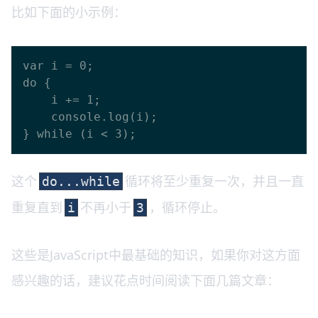
比如下面的小示例：
var i = 0;

do {

    i += 1;

    console.log(i);

这个
循环将至少重复一次，并且一直
do...while
重复直到
不再小于
，循环停止。
i
3
这些是JavaScript中最基础的知识，如果你对这方面
感兴趣的话，建议花点时间阅读下面几篇文章：