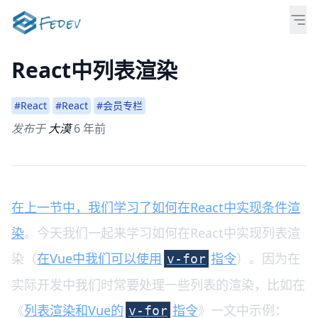
React中列表渲染
#React
#React
#会员专栏
发布于
大漠
6 年前
在上一节中，我们学习了如何在React中实现条件渲
染
。今天我们一起来学习如何在React中实现列表渲
染（
在Vue中我们可以使用
指令
）。因为在
v-for
实际开发中我们时常要处理一些列表的渲染，比如在
《
列表渲染和Vue的
指令
》一文中示例：
v-for