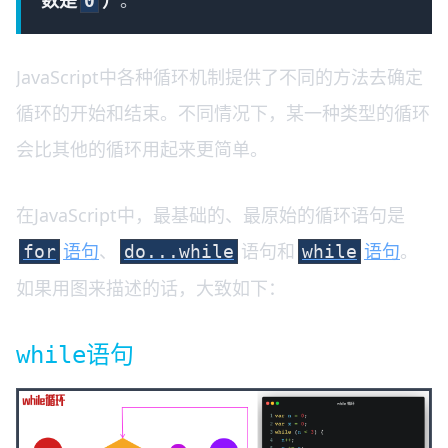
数是
）
。
0
JavaScript中各种循环机制提供了不同的方法去确定
循环的开始和结束。不同情况下，某一种类型的循环
会比其他的循环用起来更简单。
在JavaScript中，最基础的、最原始的循环语句是
语句
、
语句和
语句
。
for
do...while
while
如果用图来描述的话，大致如下：
语句
while