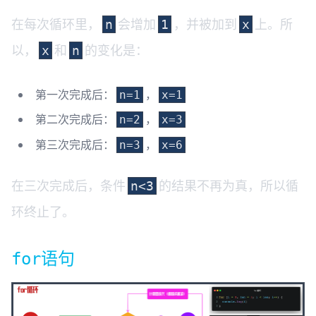
在每次循环里，
会增加
，并被加到
上。所
n
1
x
以，
和
的变化是：
x
n
第一次完成后：
，
n=1
x=1
第二次完成后：
，
n=2
x=3
第三次完成后：
，
n=3
x=6
在三次完成后，条件
的结果不再为真，所以循
n<3
环终止了。
语句
for