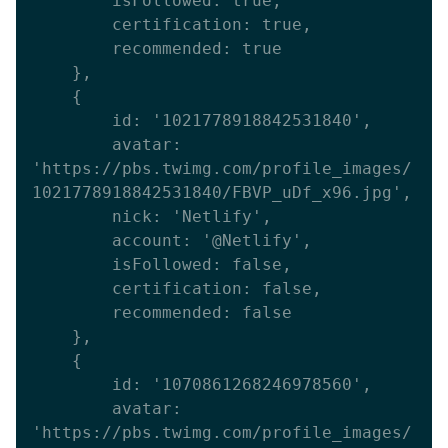
        isFollowed: true,

        certification: true,

        recommended: true

    },

    {

        id: '1021778918842531840',

        avatar: 
'https://pbs.twimg.com/profile_images/
1021778918842531840/FBVP_uDf_x96.jpg',

        nick: 'Netlify',

        account: '@Netlify',

        isFollowed: false,

        certification: false,

        recommended: false

    },

    {

        id: '1070861268246978560',

        avatar: 
'https://pbs.twimg.com/profile_images/