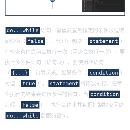
语句一直重复直到指定的条件求值得
do...while
到假值（
）。代码声明块（
）
false
statement
在检查条件之前会执行一次（至少会执行一次）。要
执行多条件语句（语句块），要使用块语句
（
）包裹起来。如果条件（
）
{...}
condition
为值（
），
将再次执行。在每
true
statement
个执行的结束会进行条件的检查。当
condition
为假（
），执行会停止并且把控制权交回给
false
后面的语句。
do...while