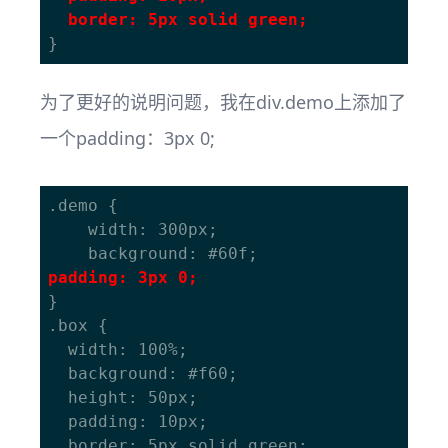
  border: 5px solid green;
为了更好的说明问题，我在div.demo上添加了
一个padding：3px 0;
.demo {

	width: 300px;

padding: 3px 0;
}

.box {

  width: 100%;

  background: #f60;

  height: 50px;

  padding: 10px;

  border: 5px solid green;
