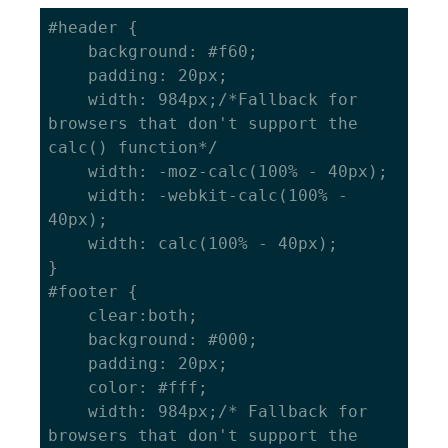
#header {

    background: #f60;

    padding: 20px;

    width: 984px;/*Fallback for 
browsers that don't support the 
calc() function*/

    width: -moz-calc(100% - 40px);

    width: -webkit-calc(100% - 
40px);

    width: calc(100% - 40px);

}

#footer {

    clear:both;

    background: #000;

    padding: 20px;

    color: #fff;

    width: 984px;/* Fallback for 
browsers that don't support the 