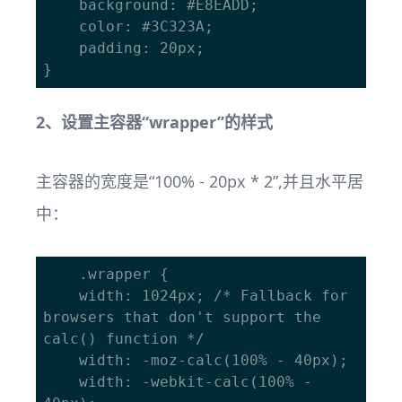
    background: #E8EADD;

    color: #3C323A;

    padding: 20px; 

2、设置主容器“wrapper”的样式
主容器的宽度是“100% - 20px * 2”,并且水平居
中：
	.wrapper {

    width: 1024px; /* Fallback for 
browsers that don't support the 
calc() function */

    width: -moz-calc(100% - 40px);

    width: -webkit-calc(100% - 