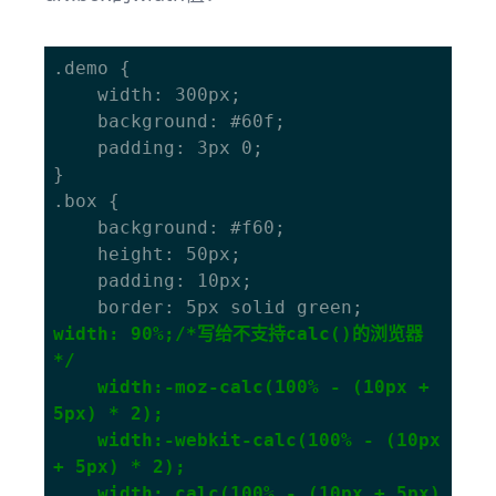
.demo {

	width: 300px;

	background: #60f;

	padding: 3px 0;

}

.box {

	background: #f60;

	height: 50px;

	padding: 10px;

width: 90%;/*写给不支持calc()的浏览器
*/

	width:-moz-calc(100% - (10px + 
5px) * 2);

	width:-webkit-calc(100% - (10px 
+ 5px) * 2);

	width: calc(100% - (10px + 5px) 