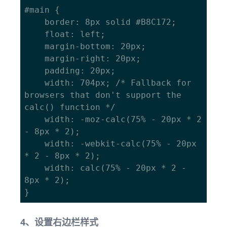
#main {

    border: 8px solid #B8C172;

    float: left;

    margin-bottom: 20px;

    margin-right: 20px;

    padding: 20px;

    width: 704px; /* Fallback for 
browsers that don't support the 
calc() function */

    width: -moz-calc(75% - 20px * 2 
- 8px * 2);

    width: -webkit-calc(75% - 20px 
* 2 - 8px * 2);

    width: calc(75% - 20px * 2 - 
8px * 2); 

4、设置右边栏样式