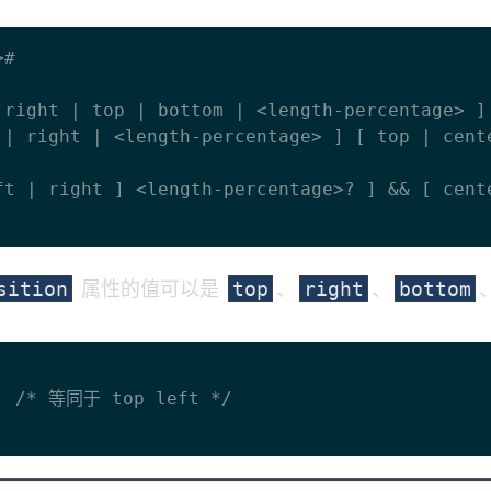
#

right | top | bottom | <length-percentage> ]

属性的值可以是
、
、
sition
top
right
bottom