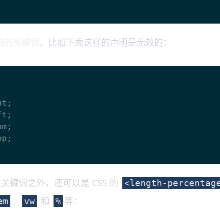
轴的关键词
，比如下面这样的声明是无效的：
关键词之外，还可以是 CSS 的
<length-percentag
、
和
等：
em
vw
%