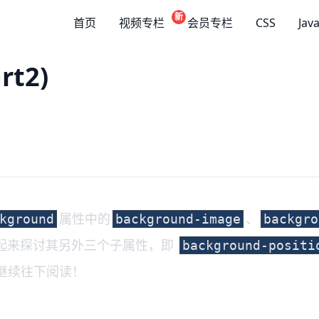
新
首页
视频专栏
会员专栏
CSS
Jav
rt2)
属性中的
、
kground
background-image
backgro
起来探讨其另外三个子属性，即
background-positi
继续往下阅读！