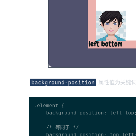
属性值为关键词
background-position
.element {

    background-position: left top;

    /* 等同于 */

    background-position: top left;
