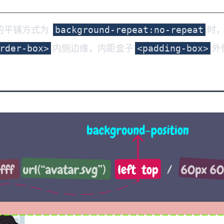
的平铺方式为
时
background-repeat:no-repeat
内侧边缘，内距盒子
外
rder-box>
<padding-box>