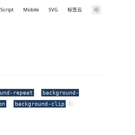
aScript
Mobile
SVG
标签云
、
und-repeat
background-
、
和
on
background-clip