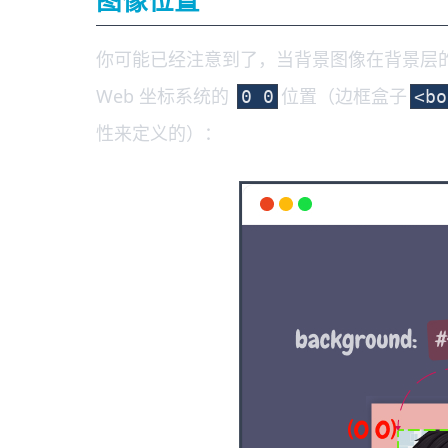
图像位置
你可能已经注意到了，当背景图像在背景层
Web 坐标系统的
位置（边框盒子
0 0
<bo
性来定义的）：