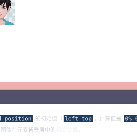
的初始值（
，计算值是
d-position
left top
0% 
图像在元素背景层中的
初始位置
。