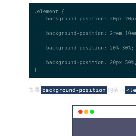
.element {

    background-position: 20px 20px;

    background-position: 2rem 10em;

    background-position: 20% 30%;

    background-position: 20px 50%;

如果
的值为
background-position
<l