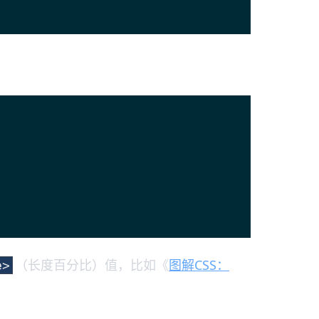
（长度百分比）值，比如《
图解CSS：
e>