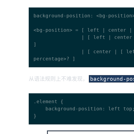
background-position: <bg-position>
<bg-position> = [ left | center | 
                | [ left | center | right | <length-percentage> ] [ top | center | bottom | <length-percentage> 
]

                | [ center | [ left | right ] <length-percentage>? ] && [ center | [ top | bottom ] <length-
从语法规则上不难发现，
background-po
.element {

    background-position: left top; /* 等同于 top left */
