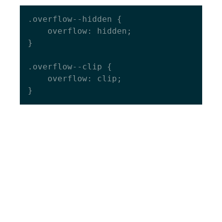
.overflow--hidden {

    overflow: hidden;

}

.overflow--clip {

    overflow: clip;
