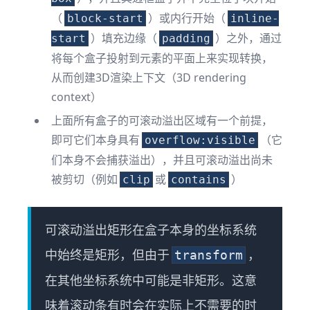
（
）或内行开始（
block-start
inline-
）填充边缘（
）之外，通过
start
padding
将每个盒子投射到元素的平面上来实现转换，
从而创建3D渲染上下文（3D rendering
context）
上面所有盒子的可滚动溢出区域有一个前提，
即可它们本身具有
（它
overflow:visible
们本身不会捕获溢出），并且可滚动溢出尚未
被剪切（例如
或
）
clip
contains
可滚动溢出矩形在盒子本身的坐标系统
中始终是矩形，但由于
，
transform
在其他坐标系统中可能是非矩形。这意
味着滚动条有时会在实际上不需要的时