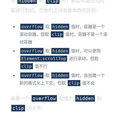
为
和
时，都会对溢出的内
hidden
clip
容进行剪切，但他们之间有着本质的区别：
取
值时，容器是一个
overflow
hidden
滚动容器，但取
值时，容器不是一个滚
clip
动容器
取
值时，可以使用
overflow
hidden
进行滚动，但取
Element.scrollTop
值不行
clip
取
值时，会创建一个
overflow
hidden
新的格式化上下文，但取
值不会
clip
来看一个
取值为
和
overflow
hidden
的示例：
clip