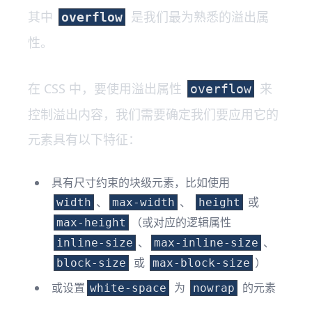
其中
是我们最为熟悉的溢出属
overflow
性。
在 CSS 中，要使用溢出属性
来
overflow
控制溢出内容，我们需要确定我们要应用它的
元素具有以下特征：
具有尺寸约束的块级元素，比如使用
、
、
或
width
max-width
height
（或对应的逻辑属性
max-height
、
、
inline-size
max-inline-size
或
）
block-size
max-block-size
或设置
为
的元素
white-space
nowrap