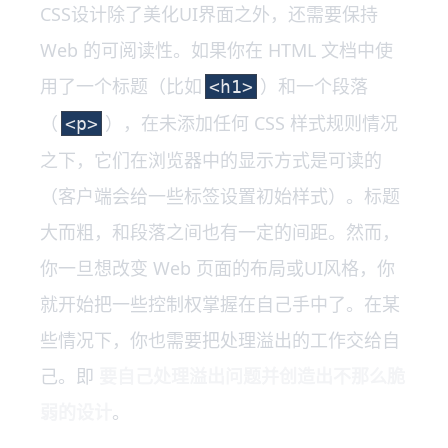
CSS设计除了美化UI界面之外，还需要保持
Web 的可阅读性。如果你在 HTML 文档中使
用了一个标题（比如
）和一个段落
<h1>
（
），在未添加任何 CSS 样式规则情况
<p>
之下，它们在浏览器中的显示方式是可读的
（客户端会给一些标签设置初始样式）。标题
大而粗，和段落之间也有一定的间距。然而，
你一旦想改变 Web 页面的布局或UI风格，你
就开始把一些控制权掌握在自己手中了。在某
些情况下，你也需要把处理溢出的工作交给自
己。即
要自己处理溢出问题并创造出不那么脆
弱的设计
。