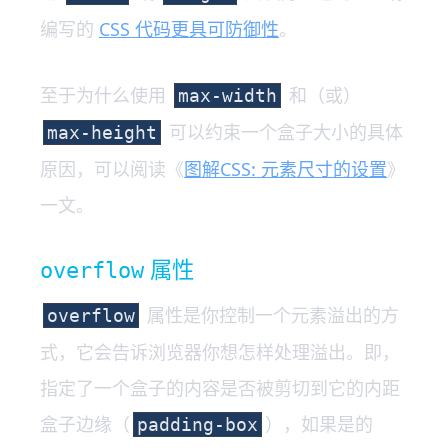
编写的
CSS 代码更具可防御性
。
至于为什么使用
和（或）
max-width
可以约束一个盒子大小的具体
max-height
原因，可以阅读《
图解CSS: 元素尺寸的设置
》
一文。
属性
overflow
属性是你控制一个元素溢出的方
overflow
式，它会告诉浏览器你想怎样处理溢出。即，
指定了一个盒子的内容是否被剪切到它的内距
盒子边缘（
），如果是的
padding-box