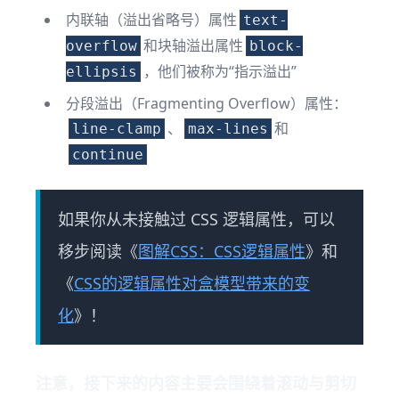
内联轴（溢出省略号）属性
text-
和块轴溢出属性
overflow
block-
，他们被称为“指示溢出”
ellipsis
分段溢出（Fragmenting Overflow）属性：
、
和
line-clamp
max-lines
continue
如果你从未接触过 CSS 逻辑属性，可以
移步阅读《
图解CSS：CSS逻辑属性
》和
《
CSS的逻辑属性对盒模型带来的变
化
》！
注意，接下来的内容主要会围绕着滚动与剪切