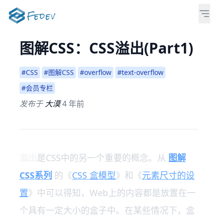
图解CSS：CSS溢出(Part1)
#CSS
#图解CSS
#overflow
#text-overflow
#会员专栏
发布于
大漠
4 年前
溢出
是CSS中的另一个重要的概念。从
图解
CSS系列
的《
CSS 盒模型
》和《
元素尺寸的设
置
》中可以得知，Web上的内容都是放置在一
个具有一定大小的盒子中。在某些情况下，盒