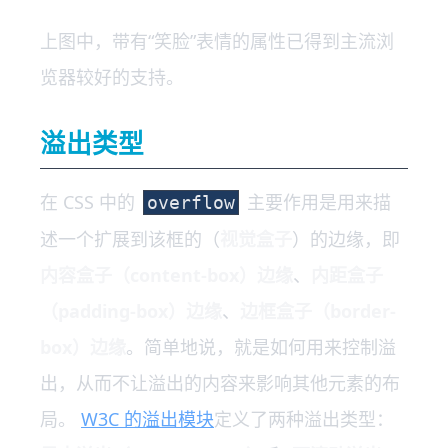
上图中，带有“笑脸”表情的属性已得到主流浏
览器较好的支持。
溢出类型
在 CSS 中的
主要作用是用来描
overflow
述一个扩展到该框的（
视觉盒子
）的边缘，即
内容盒子（content-box）边缘
、
内距盒子
（padding-box）边缘
、
边框盒子（border-
box）边缘
。简单地说，就是如何用来控制溢
出，从而不让溢出的内容来影响其他元素的布
局。
W3C 的溢出模块
定义了两种溢出类型：