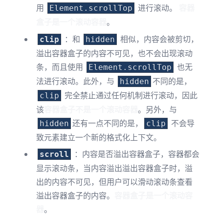
用
进行滚动。
容器
Element.scrollTop
盒子是一个滚动容器
。
：和
相似，内容会被剪切，
clip
hidden
溢出容器盒子的内容不可见，也不会出现滚动
条，而且使用
也无
Element.scrollTop
法进行滚动。此外，与
不同的是，
hidden
完全禁止通过任何机制进行滚动，因此
clip
该
容器盒子不是一个滚动容器
。另外，与
还有一点不同的是，
不会导
hidden
clip
致元素建立一个新的
格式化上下文
。
：内容是否溢出容器盒子，容器都会
scroll
显示滚动条，当内容溢出溢出容器盒子时，溢
出的内容不可见，但用户可以滑动滚动条查看
溢出容器盒子的内容。
容器盒子是一个滚动容
器
。