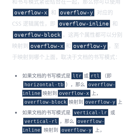
和书写模式紧密结合在一起，那么你可以使用
和
对应的
overflow-x
overflow-y
CSS 逻辑属性，即
和
overflow-inline
。这两个属性都可以分别
overflow-block
映射到
和
，至
overflow-x
overflow-y
于映射到哪个上面，取决于文档的书写模式：
如果文档的书写模式是
或
（即
ltr
rtl
），那么
horizontal-tb
overflow-
映射到
上，
inline
overflow-x
映射到
上
overflow-block
overflow-y
如果文档的书写模式是
或
vertical-lr
，那么
vertical-rl
overflow-
映射到
上，
inline
overflow-y