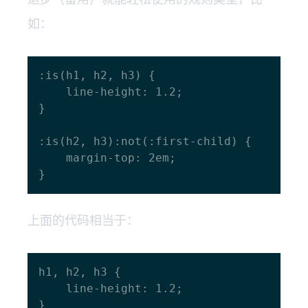
如：
:is(h1, h2, h3) {

    line-height: 1.2;

}

:is(h2, h3):not(:first-child) {

    margin-top: 2em;

上面的代码相当于：
h1, h2, h3 {

    line-height: 1.2;

}
