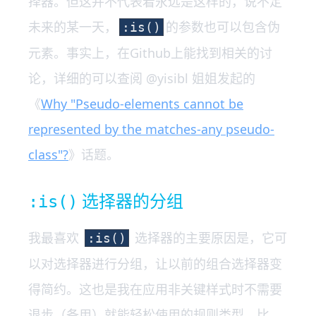
择器。但这并不代表着永远是这样的，说不定
未来的某一天，
的参数也可以包含伪
:is()
元素。事实上，在Github上能找到相关的讨
论，详细的可以查阅 @yisibl 姐姐发起的
《
Why "Pseudo-elements cannot be
represented by the matches-any pseudo-
class"?
》话题。
选择器的分组
:is()
我最喜欢
选择器的主要原因是，它可
:is()
以对选择器进行分组，让以前的组合选择器变
得简约。这也是我在应用非关键样式时不需要
退步（备用）就能轻松使用的规则类型，比