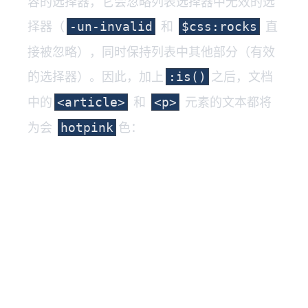
容的选择器，它会忽略列表选择器中无效的选
择器（
和
直
-un-invalid
$css:rocks
接被忽略），同时保持列表中其他部分（有效
的选择器）。因此，加上
之后，文档
:is()
中的
和
元素的文本都将
<article>
<p>
为会
色：
hotpink