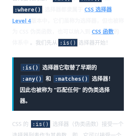
选择器都隶属于
CSS 选择器
:where()
Level 4
版本中，它们虽称为选择器，但也被称
为 CSS 伪类函数，也可以纳入到
CSS 函数
的
体系中
。我们先从
选择器开始！
:is()
选择器它取替了早期的
:is()
和
选择器！
:any()
:matches()
因此也被称为 “匹配任何” 的伪类选择
器。
CSS 的
选择器（伪类函数）接受一个
:is()
选择器列表作为其参数，即，它可以接受一个