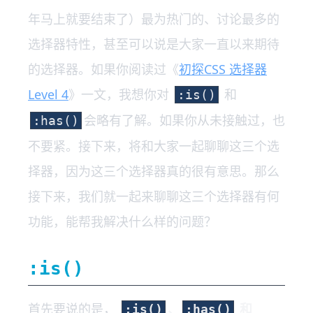
年马上就要结束了）最为热门的、讨论最多的
选择器特性，甚至可以说是大家一直以来期待
的选择器。如果你阅读过《
初探CSS 选择器
Level 4
》一文，我想你对
和
:is()
会略有了解。如果你从未接触过，也
:has()
不要紧。接下来，将和大家一起聊聊这三个选
择器，因为这三个选择器真的很有意思。那么
接下来，我们就一起来聊聊这三个选择器有何
功能，能帮我解决什么样的问题？
:is()
首先要说的是，
、
和
:is()
:has()