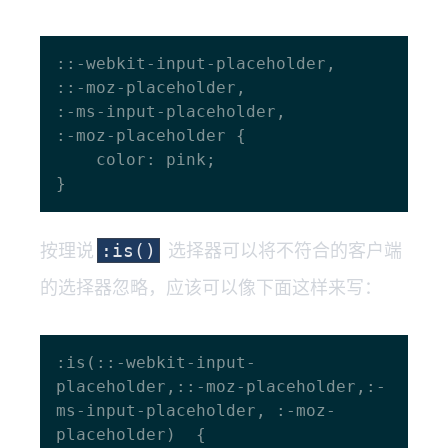
::-webkit-input-placeholder,

::-moz-placeholder,

:-ms-input-placeholder,

:-moz-placeholder {

    color: pink;

按理说
选择器可以将不符合的客户端
:is()
的选择器忽略，应该可以像下面这样来写：
:is(::-webkit-input-
placeholder,::-moz-placeholder,:-
ms-input-placeholder, :-moz-
placeholder)  {
