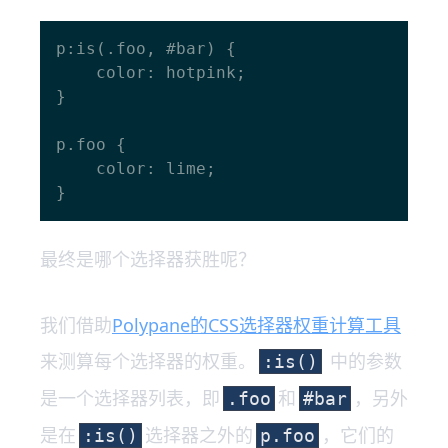
p:is(.foo, #bar) {

    color: hotpink;

}

p.foo {

    color: lime;

最终是哪个选择器获胜呢？
我们借助
Polypane的CSS选择器权重计算工具
来测算每个选择器的权重。
中的参数
:is()
是一个选择器列表，即
和
，另外
.foo
#bar
是在
选择器之外的
，它们的
:is()
p.foo