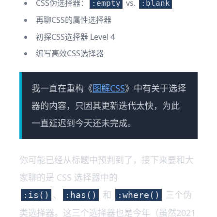
CSS伪选择器：
vs.
:empty
:blank
再聊CSS的属性选择器
初探CSS选择器 Level 4
编写高效CSS选择器
我一直在重构《
图解CSS
》中有关于选择
器的内容，只因其更新迭代太快，为此
一直延迟到今天还未完成。
你可能已经从标题中预判到了，接下来要和大
家聊的是 CSS 选择器中的
、
和
三个伪
:is()
:has()
:where()
类选择器。这三个选择器也是今年（虽然2021