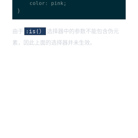
    color: pink;

由于
选择器中的参数不能包含伪元
:is(）
素，因此上面的选择器并未生效。