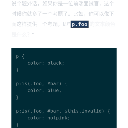
说个题外话，如果你是一位前端面试官，这个
时候你就多了一个考题了。比如，你可以像下
面这样提供一个考题，即“
的文本颜色
p.foo
是什么？
”
p {

    color: black;

}

p:is(.foo, #bar) {

    color: blue;

}

p:is(.foo, #bar, $this.invalid) {

    color: hotpink;

}
