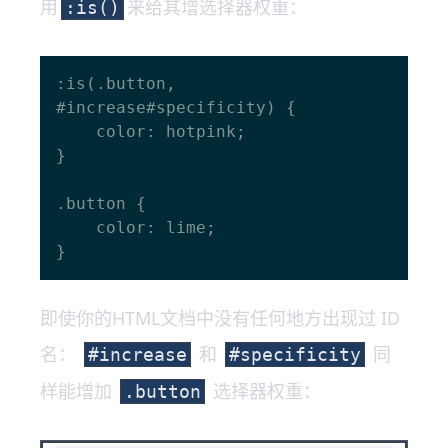
用
来给其增选择器权重：
:is()
:is(.button, 
#increase#specificity) {

    color: hotpink;

}

.button {

    color: lime;

即使你的HTML文档中没有任何地方出现过 ID
名：
和
同
#increase
#specificity
样能增加
选择器权重：
.button