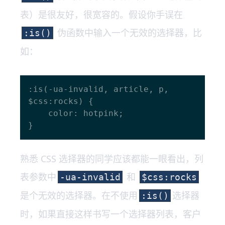
表）是很友好，很宽容的。假设你手误在
伪函数中输入一个无效的选择器，比
:is()
如：
:is(-ua-invalid, article, p, 
$css:rocks) {

    color: hotpink;

熟悉 CSS 选择器的同学应该都能一眼看出，列
表参数中
和
-ua-invalid
$css:rocks
是个无效的选择器。在不使用
选择器
:is()
时，如果直接这样书写一个选择器列表，客户