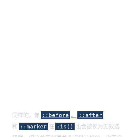
同样的，像
、
::before
::after
和
在
也会被视为无效选
::marker
:is()