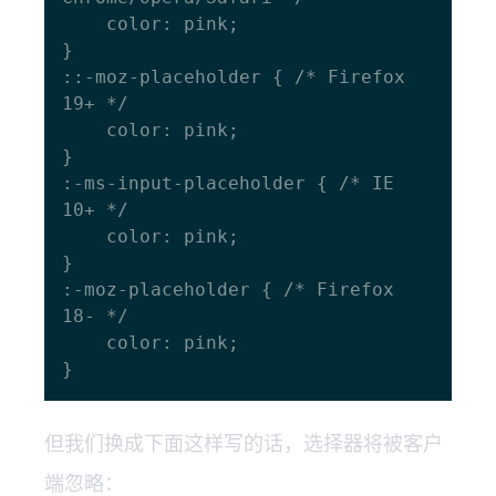
    color: pink;

}

::-moz-placeholder { /* Firefox 
19+ */

    color: pink;

}

:-ms-input-placeholder { /* IE 
10+ */

    color: pink;

}

:-moz-placeholder { /* Firefox 
18- */

    color: pink;

但我们换成下面这样写的话，选择器将被客户
端忽略：