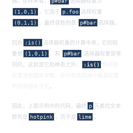
器。这样来看，
选择器权重为
p#bar
，它高于
选择权重
(1,0,1)
p.foo
。最终获胜的是
选择器。
(0,1,1)
p#bar
回到
选择器权重的计算中来，它的权
:is()
重是
，和
选择器权重是等
(1,0,1)
p#bar
同的。这就是它的神奇之外，
选择器
:is()
权重是根据其参数，即列表选择器中最高权重
的选择器来决定
。
因此，上面示例中的代码，最终
元素的文本
p
颜色是
，而不是
。
hotpink
lime