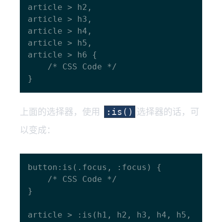
article > h2,

article > h3,

article > h4,

article > h5,

article > h6 {

    /* CSS Code */

上面的选择器，使用
选择器的话，可
:is()
以变成：
button:is(.focus, :focus) {

    /* CSS Code */

}

article > :is(h1, h2, h3, h4, h5, 