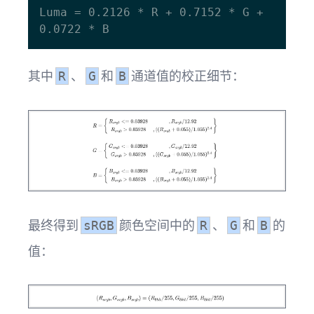
Luma = 0.2126 * R + 0.7152 * G + 
其中
、
和
通道值的校正细节：
R
G
B
最终得到
颜色空间中的
、
和
的
sRGB
R
G
B
值：