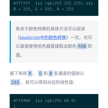
#ffffff  ❯❯❯ rgb(255 255 255) ❯❯❯ 
有关于颜色转换的具体方法可以阅读
《
JavaScript中的颜色转换
》一文。也可
以直接使用拾色器直接取出颜色
的
RGB
值。
接下来将
、
和
各通道的值除以
R
G
B
，就可以得到对应的线性值：
255
#ff4400  ❯❯❯ rgb(255 68 0)

|  
