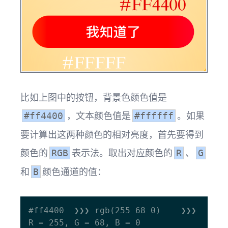
比如上图中的按钮，背景色颜色值是
，文本颜色值是
。如果
#ff4400
#ffffff
要计算出这两种颜色的相对亮度，首先要得到
颜色的
表示法。取出对应颜色的
、
RGB
R
G
和
颜色通道的值：
B
#ff4400  ❯❯❯ rgb(255 68 0)    ❯❯❯ 
R = 255, G = 68, B = 0
