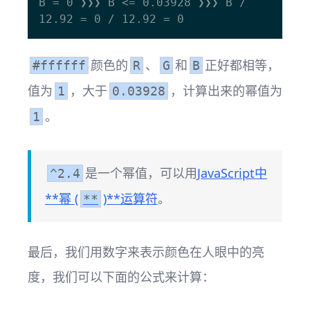
B = 0 ❯❯❯ B <= 0.03928 ❯❯❯ B / 
颜色的
、
和
正好都相等，
#ffffff
R
G
B
值为
，大于
，计算出来的幂值为
1
0.03928
。
1
是一个幂值，可以用
JavaScript中
^2.4
**幂 (
)**运算符
。
**
最后，我们用数字来表示颜色在人眼中的亮
度，我们可以下面的公式来计算：