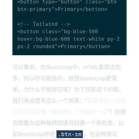
<button type="button" class="btn 
btn-primary">Primary</button>

<!-- Tailwind -->

<button class="bg-blue-500 
hover:bg-blue-600 text-white py-2 
可以看到，在Bootstrap中，HTML要简洁的
多，所以你可能会问，既然Bootstrap更简
单，为什么不使用它呢？为了回答这个问题，
我们来设想有这么一个场景：“
如果你想让按钮
在特定的页面（或组件）上稍微小一点
”？你是
否想要为这种独特的情况创建一个新的类，比
如Bootstrap中的
。在这种情况
.btn-sm