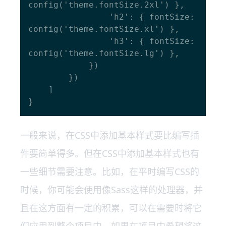
config('theme.fontSize.2xl') },

                'h2': { fontSize: 
config('theme.fontSize.xl') },

                'h3': { fontSize: 
config('theme.fontSize.lg') },

            })

        })

    ]

一般来说，在CSS中添加基本样式要比编写插
件要简单得多。但在CSS中添加基本样式也有
一些细节需要注意。比如，在平时编写CSS的
时候，你可能会使用像Sass这样的处理器，并
且在这方面有一定的积累，可以在需要时将它
们应用到整个项目中。如果在项目中希望将这