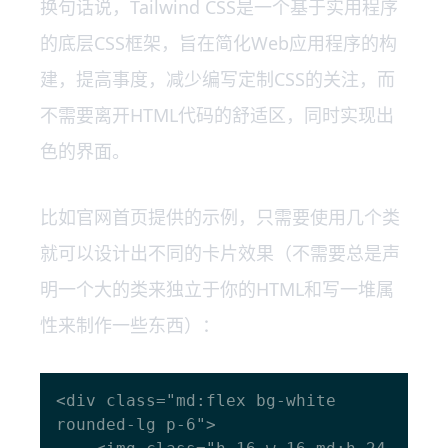
换句话说，Tailwind CSS是一个基于实用程序
的底层CSS框架，旨在简化Web应用程序的构
建，提高事度，减少编写定制CSS的关注，而
不需要离开HTML代码的舒适区，同时实现出
色的界面。
比如官网首页提供的示例，只需要使用几个类
就可以设计出不同的卡片效果（不需要总是声
明一个大的类来独立于你的HTML和写一堆属
性来制作一些东西）：
<div class="md:flex bg-white 
rounded-lg p-6">
