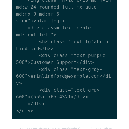
    <img class="h-16 w-16 md:h-24 
md:w-24 rounded-full mx-auto 
md:mx-0 md:mr-6" 
src="avatar.jpg">

    <div class="text-center 
md:text-left">

        <h2 class="text-lg">Erin 
Lindford</h2>

        <div class="text-purple-
500">Customer Support</div>

        <div class="text-gray-
600">erinlindford@example.com</di
v>

        <div class="text-gray-
600">(555) 765-4321</div>

    </div>
