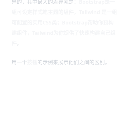
异的，其中最大的差异就是：
Bootstrap是一
组可设定样式笔主题的组件，Tailwind 是一组
可配置的实用CSS类；Bootstrap帮助你预构
建组件，Tailwind为你提供了快速构建自己组
件
。
用一个
按钮
的示例来展示他们之间的区别。