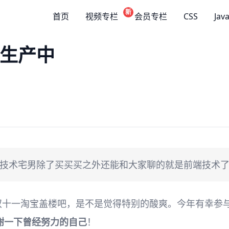
新
首页
视频专栏
会员专栏
CSS
Jav
到生产中
为技术宅男除了买买买之外还能和大家聊的就是前端技术
双十一淘宝盖楼吧，是不是觉得特别的酸爽。今年有幸参
谢一下曾经努力的自己
！