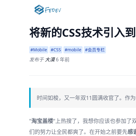
将新的CSS技术引入
#Mobile
#CSS
#mobile
#会员专栏
发布于
大漠
6 年前
时间如梭，又一年双11圆满收官了。作
"
淘宝盖楼
"上热搜了，我想你应该也参加了
们的努力让全民都爽了。在开始之前要先
感