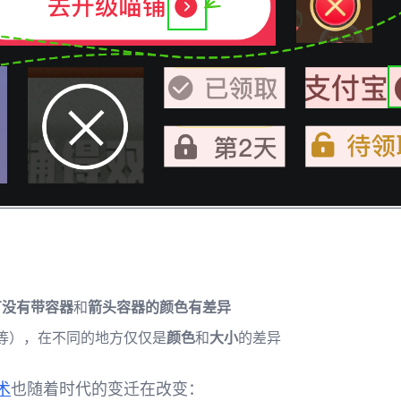
：
有没有带容器
和
箭头容器的颜色有差异
”等），在不同的地方仅仅是
颜色
和
大小
的差异
术
也随着时代的变迁在改变：