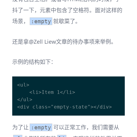
抖了一下，元素中包含了空格符。面对这样的
场景，
就歇菜了。
:empty
还是拿@Zell Liew文章的待办事项来举例。
示例的结构如下：
<ul>

    <li>Item 1</li>

</ul>

为了让
可以正常工作，我们需要从
:empty