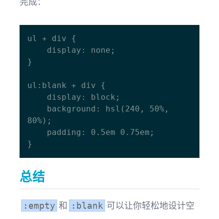
完成：
ul + div {

    display: none;

}

ul:blank + div {

    display: block;

    background: hsl(240, 50%, 
80%); 

    padding: 0.5em 0.75em; 

总结
和
可以让你轻松地设计空
:empty
:blank