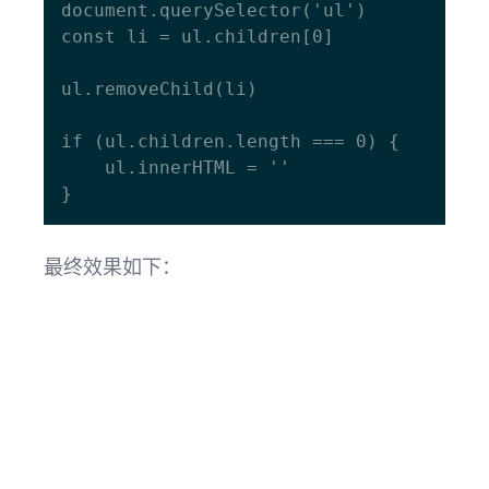
document.querySelector('ul')

const li = ul.children[0]

ul.removeChild(li)

if (ul.children.length === 0) {

    ul.innerHTML = ''

最终效果如下：