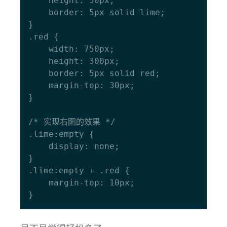
    height: 50px;

    border: 5px solid lime;

}

.red {

    width: 750px;

    height: 300px;

    border: 5px solid red;

    margin-top: 30px;

}

/* 实现右图的效果 */

.lime:empty {

    display: none;

}

.lime:empty + .red {

    margin-top: 10px;
