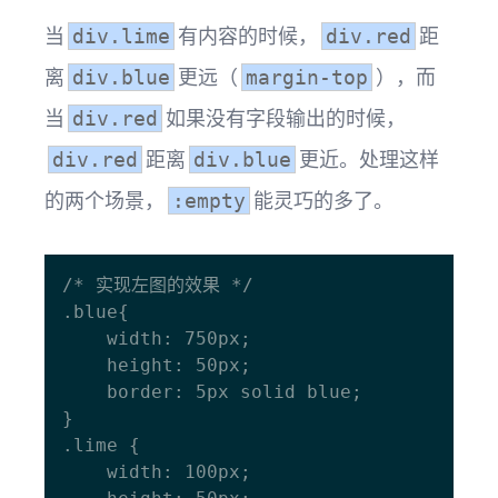
当
有内容的时候，
距
div.lime
div.red
离
更远（
），而
div.blue
margin-top
当
如果没有字段输出的时候，
div.red
距离
更近。处理这样
div.red
div.blue
的两个场景，
能灵巧的多了。
:empty
/* 实现左图的效果 */

.blue{

    width: 750px;

    height: 50px;

    border: 5px solid blue;

}

.lime {

    width: 100px;
