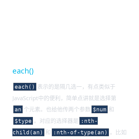
each()
表示的是隔几选一，有点类似于
each()
JavaScript中的便利，简单点讲就是选择第
个元素。也给他传两个参数
和
an
$num
。对应的选择器是
$type
:nth-
和
。比如
child(an)
:nth-of-type(an)