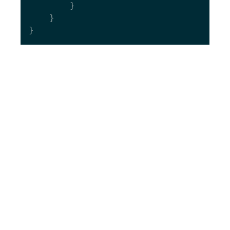
    	}

  	}
