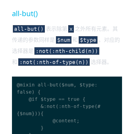
all-but()
表示除第
之外所有元素。其
all-but()
x
传递的参数同样是
和
。对应的
$num
$type
选择器是
:not(:nth-child(n))
和
选择器。
:not(:nth-of-type(n))
@mixin all-but($num, $type: 
false) {

  	@if $type == true {

    	&:not(:nth-of-type(#
{$num})){

      		@content;

    	}
