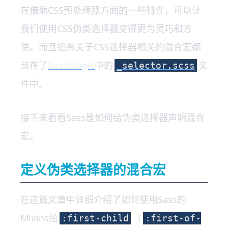
在借助CSS预处理器方面的一些特性，可以让
我们使用CSS伪类选择器变得更为灵巧和方
便。而且把有关于CSS选择器相关的混合宏都
放在了
SassMagic
中的
文
_selector.scss
件中。
接下来看看Sass是如何给伪类选择器声明混合
宏。
定义伪类选择器的混合宏
在这篇文章中详细介绍了如何使用Sass的
Mixins给
（
:first-child
:first-of-