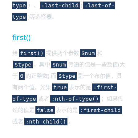
）、
(
type
:last-child
:last-of-
)等选择器。
type
first()
给
提供两个参数
和
first()
$num
，其中
传递的值是一些数值(大
$type
$num
于
的正整数),而
是一个布尔值，具
0
$type
有两个值，如果
表示的是
true
:first-
或者
；如果传
of-type
:nth-of-type()
递的值是
表示的是
false
:first-child
或者
。
:nth-child()