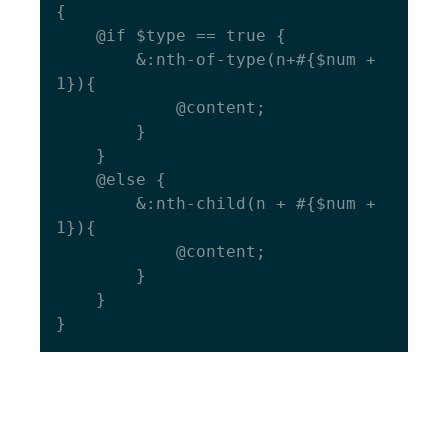
{

  	@if $type == true {

    	&:nth-of-type(n+#{$num + 
1}){

      		@content;

    	}

  	}

  	@else {

    	&:nth-child(n + #{$num + 
1}){

      		@content;

    	}

  	}
