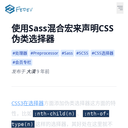
使用Sass混合宏来声明CSS
伪类选择器
#处理器
#Preprocessor
#Sass
#SCSS
#CSS选择器
#会员专栏
发布于
大漠
9 年前
CSS3在选择器
方面添加伪类选择器这方面的特
性，比如
、
:nth-child(n)
:nth-of-
这样的选择器，其好处在这里就不
type(n)