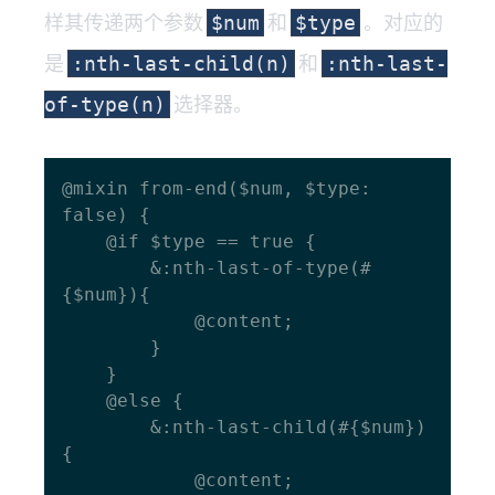
样其传递两个参数
和
。对应的
$num
$type
是
和
:nth-last-child(n)
:nth-last-
选择器。
of-type(n)
@mixin from-end($num, $type: 
false) {

  	@if $type == true {

    	&:nth-last-of-type(#
{$num}){

      		@content;

    	}

  	}

  	@else {

    	&:nth-last-child(#{$num})
{

      		@content;
