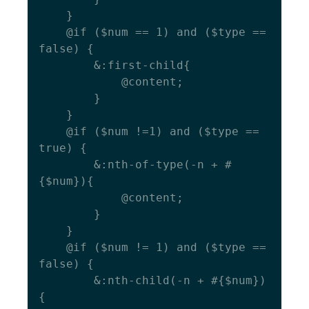
  	}

  	@if ($num == 1) and ($type == 
false) {

    	&:first-child{

      		@content;

    	}

  	}

  	@if ($num !=1) and ($type == 
true) {

    	&:nth-of-type(-n + #
{$num}){

      		@content;

    	}

  	}

  	@if ($num != 1) and ($type == 
false) {

    	&:nth-child(-n + #{$num})
{
