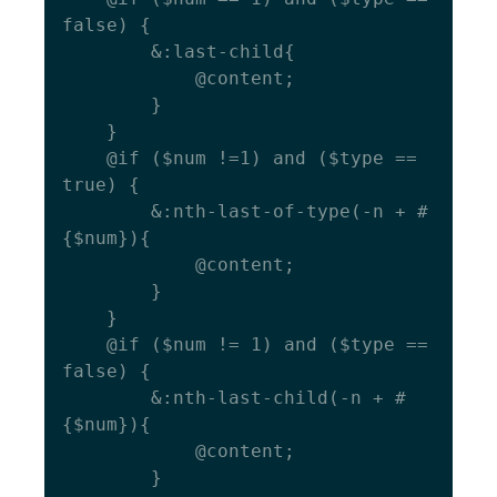
false) {

    	&:last-child{

      		@content;

    	}

  	}

  	@if ($num !=1) and ($type == 
true) {

    	&:nth-last-of-type(-n + #
{$num}){

      		@content;

    	}

  	}

  	@if ($num != 1) and ($type == 
false) {

    	&:nth-last-child(-n + #
{$num}){

      		@content;

    	}
