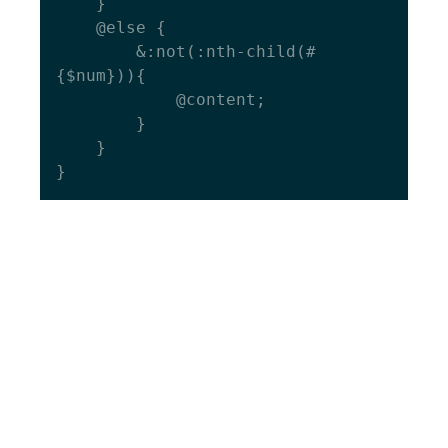
  	}

  	@else {

    	&:not(:nth-child(#
{$num})){

      		@content;

    	}

  	}
