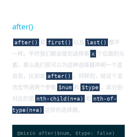
after()
和
以及
都不
after()
first()
last()
一样。平时我们都会碰到选择第
个后面的元
x
素。那么我们就可以为这种选择器声明一个混
合宏，比如说
。同样的，给这个混
after()
合宏传递两个参数
和
。其分别
$num
$type
对应的是
和
nth-child(n+a)
nth-of-
这样的选择器。
type(n+a)
@mixin after($num, $type: false) 