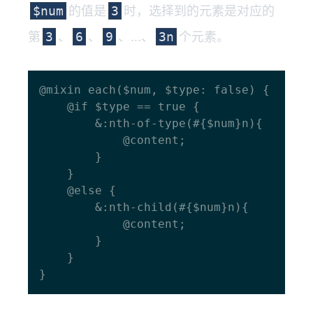
的值是
时，选择到的元素是对应的
$num
3
第
、
、
、...、
个元素。
3
6
9
3n
@mixin each($num, $type: false) {

  	@if $type == true {

    	&:nth-of-type(#{$num}n){

      		@content;

    	}

  	}

  	@else {

    	&:nth-child(#{$num}n){

      		@content;

    	}

  	}
