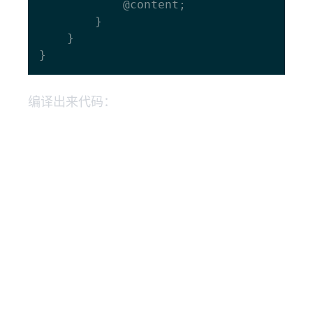
      		@content;

    	}

  	}

编译出来代码：