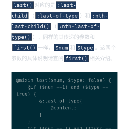
对应的是
last()
:last-
（
）和
child
:last-of-type
:nth-
（
last-child()
:nth-last-of-
）。同样的其传递的参数和
type()
一样，
和
。这两个
first()
$num
$type
参数的具体说明请查阅
相关介绍。
first()
@mixin last($num, $type: false) {

  	@if ($num ==1) and ($type == 
true) {

    	&:last-of-type{

      		@content;

    	}

  	}

  	@if ($num == 1) and ($type == 