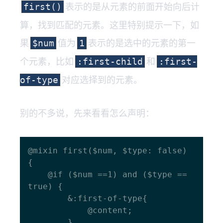
表示的是从元素的前面开始向后计
first()
算，找到匹配的元素。这里特别提示一下，如
果
值为
表示的是选中的元素的第一
$num
1
个元素，比如
和
:first-child
:first-
对应选择到的元素。
of-type
别的不多说，先来看看怎么声明：
@mixin first($num, $type: false) 
{

  	@if ($num ==1) and ($type == 
true) {

    	&:first-of-type{

      		@content;

    	}
