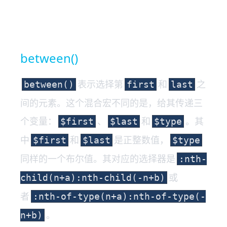
between()
表示选择第
和
之
between()
first
last
间的元素。这个混合宏不同的是，给其传递三
个变量：
、
和
。其
$first
$last
$type
中
和
是正整数值，
$first
$last
$type
同样的一个布尔值。其对应的选择器是
:nth-
或
child(n+a):nth-child(-n+b)
者
:nth-of-type(n+a):nth-of-type(-
。
n+b)