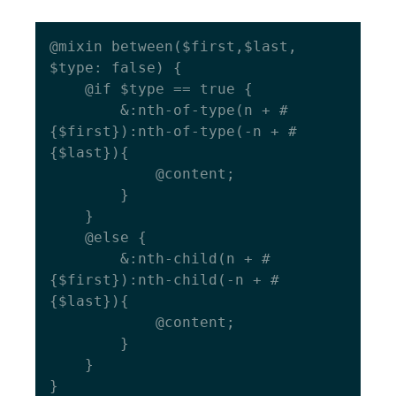
@mixin between($first,$last, 
$type: false) {

  	@if $type == true {

    	&:nth-of-type(n + #
{$first}):nth-of-type(-n + #
{$last}){

      		@content;

    	}

  	}

  	@else {

    	&:nth-child(n + #
{$first}):nth-child(-n + #
{$last}){

      		@content;

    	}

  	}
