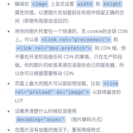
确保在
上显式设置
和
<img>
width
height
属性的值，以便图片在加载前在布局中保留正确的空
间（即使布局是自适应的）
将你的图片托管在一个快速的、无 cookie的全球 CDN
上。可以是
和
<link rel="preconnect">
到 CDN 域。但
<link rel="dns-prefetch">
不要在开发阶段做任何 CDN 的事情，只在生产阶段
做。你的图片的标准来源应该是你自己的服务器，所
以你可以根据需要移动 CDN
页面上最大的图片可以提前预加载，比如
<link
以获得最佳的
rel="preload" as="image">
LCP
试着弄清楚什么时候应该使用
（图片解码方式）
decoding="async"
在图片没有加载的情况下，要有降级样式