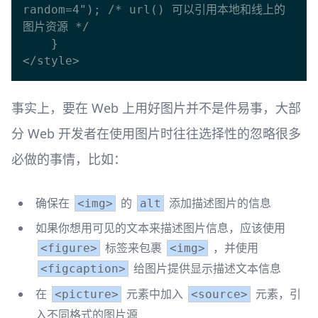
random=4"); /* url() 可以引用本地和线上的
图片资源 */

    }

事实上，要在 Web 上用好图片并不是件易事，大部
分 Web 开发者在使用图片时往往选择性的忽略很多
必做的事情，比如：
确保在
的
添加描述图片的信息
<img>
alt
如果你想用可见的文本来描述图片信息，应该使用
标签来包裹
，并使用
<figure>
<img>
给图片提供显示描述文本信息
<figcaption>
在
元素中加入
元素，引
<picture>
<source>
入不同格式的图片源