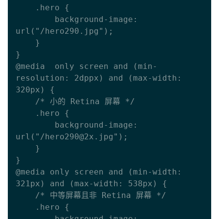
    .hero { 

        background-image: 
url("/hero290.jpg"); 

    }

}

@media  only screen and (min-
resolution: 2dppx) and (max-width: 
320px) {

    /* 小的 Retina 屏幕 */

    .hero { 

        background-image: 
url("/hero290@2x.jpg"); 

    }

}

@media only screen and (min-width: 
321px) and (max-width: 538px) {

    /* 中等屏幕且非 Retina 屏幕 */

    .hero { 

        background-image: 