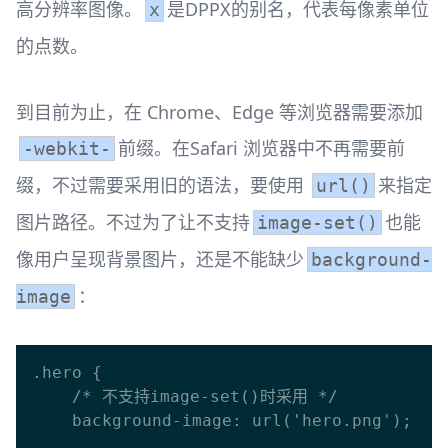
高分辨率图像。
是DPPX的别名，代表每像素单位
x
的点数。
到目前为止，在 Chrome、Edge 等浏览器需要添加
前缀。在Safari 浏览器中不再需要前
-webkit-
缀，不过需要采用旧的语法，要使用
来指定
url()
图片路径。不过为了让不支持
也能
image-set()
像用户呈现背景图片，还是不能缺少
background-
：
image
.hero {

    /* 不支持image-set()时采用 */

    background-image: url('hero.png');
