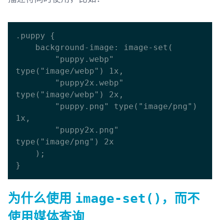
.puppy {

    background-image: image-set( 

        "puppy.webp" 
type("image/webp") 1x,

        "puppy2x.webp" 
type("image/webp") 2x,

        "puppy.png" type("image/png") 
1x,

        "puppy2x.png" 
type("image/png") 2x

    );

为什么使用
，而不
image-set()
使用媒体查询