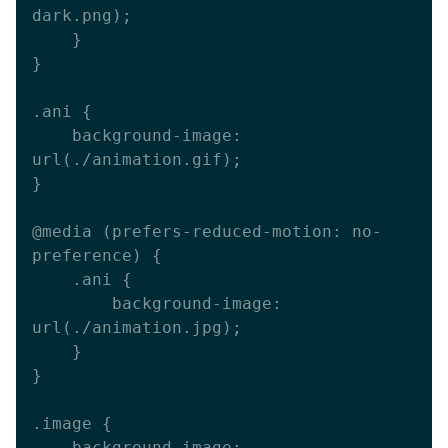
dark.png);

    }

}

.ani {

    background-image: 
url(./animation.gif);

}

@media (prefers-reduced-motion: no-
preference) { 

    .ani {

        background-image: 
url(./animation.jpg);

    }

}

.image {

    background-image: 