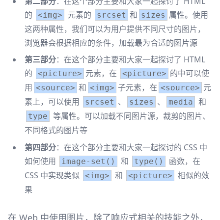
第二部分
：在这个部分主要和大家一起探讨了 HTML
的
元素的
和
属性。使用
<img>
srcset
sizes
这两种属性，我们可以为用户提供不同尺寸的图片，
浏览器会根据相应的条件，加载最为合适的图片源
第三部分
：在这个部分主要和大家一起探讨了 HTML
的
元素，在
的中可以使
<picture>
<picture>
用
和
子元素，在
元
<source>
<img>
<source>
素上，可以使用
、
、
和
srcset
sizes
media
等属性。可以加载不同图片源，裁剪的图片、
type
不同格式的图片等
第四部分
：在这个部分主要和大家一起探讨的 CSS 中
如何使用
和
函数，在
image-set()
type()
CSS 中实现类似
和
相似的效
<img>
<picture>
果
在 Web 中使用图片，除了响应式相关的技能之外，