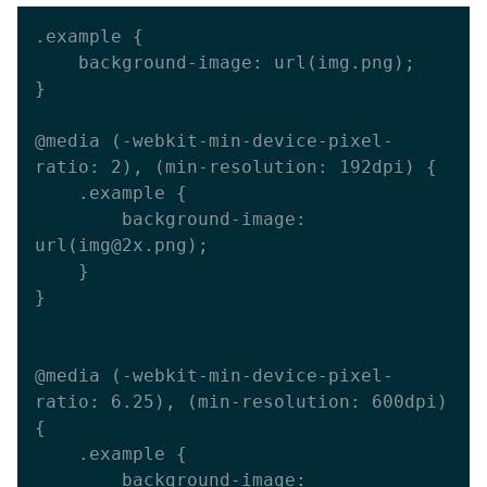
.example {

    background-image: url(img.png);

}

@media (-webkit-min-device-pixel-
ratio: 2), (min-resolution: 192dpi) {

    .example {

        background-image: 
url(img@2x.png);

    }

}

@media (-webkit-min-device-pixel-
ratio: 6.25), (min-resolution: 600dpi) 
{

    .example {

        background-image: 