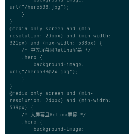
url("/hero538.jpg"); 

    }

}

@media only screen and (min-
resolution: 2dppx) and (min-width: 
321px) and (max-width: 538px) {

    /* 中等屏幕且Retina屏幕 */

    .hero { 

        background-image: 
url("/hero538@2x.jpg"); 

    }

}

@media only screen and (min-
resolution: 2dppx) and (min-width: 
539px) {

    /* 大屏幕且Retina屏幕 */

    .hero { 

        background-image: 