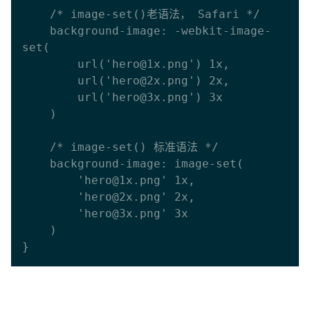
    /* image-set()老语法， Safari */

    background-image: -webkit-image-
set(

        url('hero@1x.png') 1x,

        url('hero@2x.png') 2x,

        url('hero@3x.png') 3x

    )

    /* image-set() 标准语法 */

    background-image: image-set(

        'hero@1x.png' 1x,

        'hero@2x.png' 2x,

        'hero@3x.png' 3x

    )
