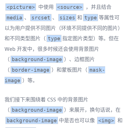
中使用
，并且结合
<picture>
<source>
、
、
和
等属性可
media
srcset
sizes
type
以为用户提供不同图片（环境不同提供不同的图片）
和不同类型图片（
指定图片类型）等。但在
type
Web 开发中，很多时候还会使用背景图片
（
）、边框图片
background-image
（
）和蒙板图片（
border-image
mask-
）等。
image
我们接下来围绕着 CSS 中的背景图片
（
）来展开，换句话说，在
background-image
中是否也可以像
和
background-image
<img>