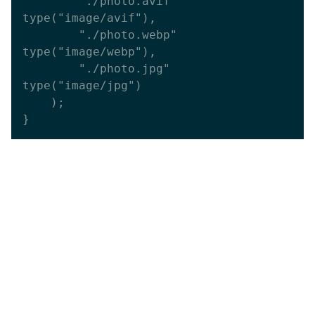
        "./photo.avif" 
type("image/avif"),

        "./photo.webp" 
type("image/webp"),

        "./photo.jpg" 
type("image/jpg")

    );
