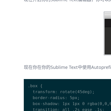
现在你在你的Sublime Text中使用Autop
.box {

  transform: rotate(45deg);

  border-radius: 5px;

  box-shadow: 1px 1px 0 rgba(0,0,0,.25);

  transition: all .2s ease .1s;
