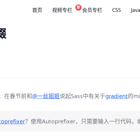
新
首页
视频专栏
会员专栏
CSS
Jav
缀
题。在春节前和
@一丝姐姐
说起Sass中有关于
gradient
的m
oprefixer
？使用Autoprefixer，只需要输入一行代