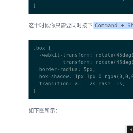
这个时候你只需要同时按下
Command + S
.box {

  -webkit-transform: rotate(45deg);

          transform: rotate(45deg);

  border-radius: 5px;

  box-shadow: 1px 1px 0 rgba(0,0,0,.25);

  transition: all .2s ease .1s;

如下图所示：