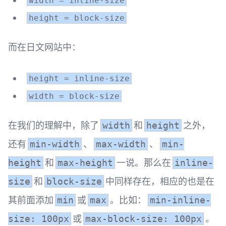
width = inline-size
height = block-size
而在日文网站中：
height = inline-size
width = block-size
在我们的理解中，除了
和
之外，
width
height
还有
、
、
min-width
max-width
min-
和
一说。那么在
height
max-height
inline-
和
中同样存在，相应的也是在
size
block-size
其前面添加
或
。比如：
min
max
min-inline-
或
。
size: 100px
max-block-size: 100px