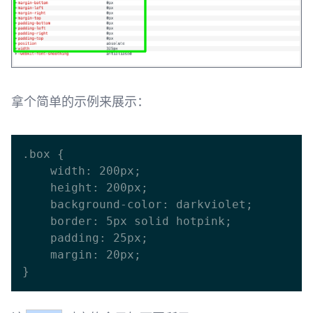
拿个简单的示例来展示：
.box {

    width: 200px;

    height: 200px;

    background-color: darkviolet;

    border: 5px solid hotpink;

    padding: 25px;

    margin: 20px;
