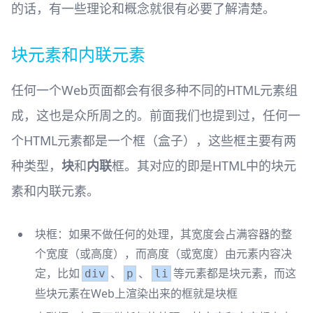
的话，有一些理论和概念就很有必要了解清楚。
块元素和内联元素
任何一个Web页面都会有很多种不同的HTML元素组
成，这也是众所周之的。前面我们也提到过，任何一
个HTML元素都是一个框（盒子），这些框主要有两
种类型，
块
和
内联
框。其对应的即是HTML中的块元
素和内联元素。
块框：如果不做任何的处理，其宽度会占满容器的整
个宽度（或高度），而高度（或宽度）由元素内容决
定，比如
、
、
等元素都是块元素，而这
div
p
li
些块元素在Web上渲染出来的框就是块框