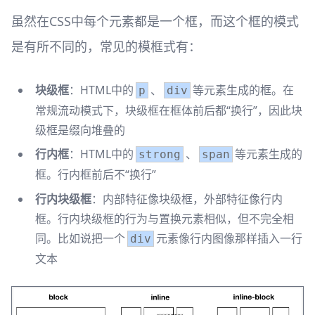
虽然在CSS中每个元素都是一个框，而这个框的模式
是有所不同的，常见的模框式有：
块级框
：HTML中的
、
等元素生成的框。在
p
div
常规流动模式下，块级框在框体前后都“换行”，因此块
级框是缀向堆叠的
行内框
：HTML中的
、
等元素生成的
strong
span
框。行内框前后不“换行”
行内块级框
：内部特征像块级框，外部特征像行内
框。行内块级框的行为与置换元素相似，但不完全相
同。比如说把一个
元素像行内图像那样插入一行
div
文本