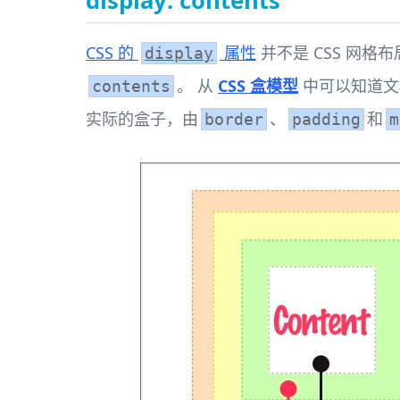
display: contents
CSS 的
属性
并不是 CSS 网
display
。 从
CSS 盒模型
中可以知道文
contents
实际的盒子，由
、
和
border
padding
m