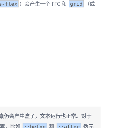
）会产生一个 FFC 和
（或
e-flex
grid
素仍会产生盒子，文本运行也正常。对于
元素，比如
和
伪元
::befoe
::after