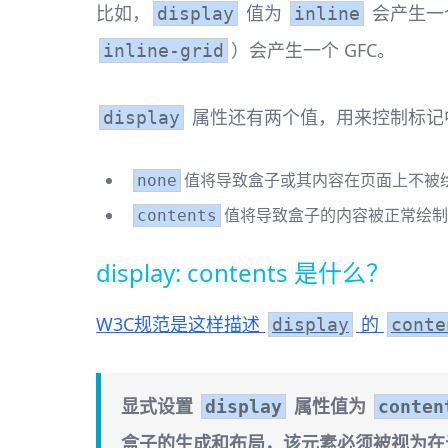
比如，
值为
会产生一个
display
inline
）会产生一个 GFC。
inline-grid
属性还有两个值，用来控制标记
display
值将导致盒子或其内容在页面上不被
none
值将导致盒子的内容被正常绘制
contents
display: contents 是什么？
W3C规范是这样描述
的
display
conte
显式设置
属性值为
display
conten
盒子的生成和布局，该元素必须被视为在