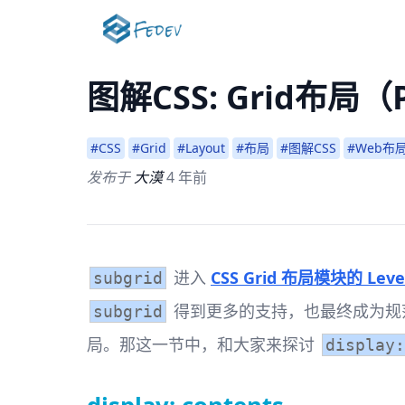
图解CSS: Grid布局（
#CSS
#Grid
#Layout
#布局
#图解CSS
#Web布
发布于
大漠
4 年前
进入
CSS Grid 布局模块的 Level
subgrid
得到更多的支持，也最终成为规
subgrid
局。那这一节中，和大家来探讨
display: