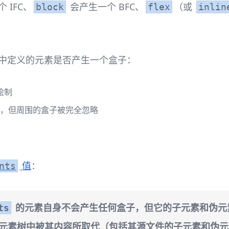
 IFC、
会产生一个 BFC、
（或
block
flex
inlin
中定义的元素是否产生一个盒子：
绘制
，但周围的盒子被完全忽略
值
：
nts
的元素自身不会产生任何盒子，但它的子元素和伪元
ts
元素树中被其内容所取代（包括其源文件的子元素和伪