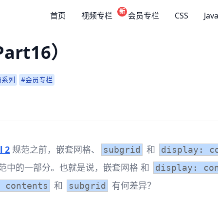
新
首页
视频专栏
会员专栏
CSS
Jav
Part16）
局系列
#会员专栏
 2
规范之前，嵌套网格、
和
subgrid
display: c
范中的一部分。也就是说，嵌套网格 和
display: co
和
有何差异？
 contents
subgrid