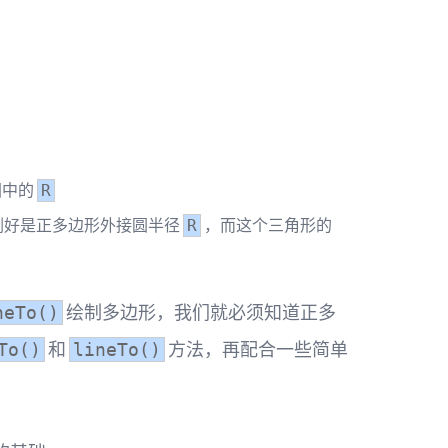
图中的
R
刚好是正多边形外接圆半径
，而这个三角形的
R
绘制多边形，我们就必须知道正多
neTo()
和
方法，再配合一些简单
To()
lineTo()