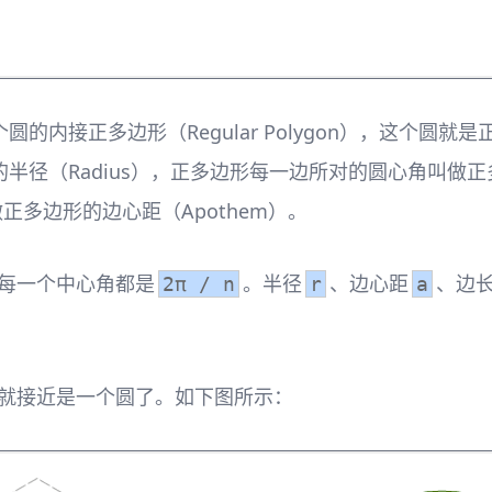
的内接正多边形（Regular Polygon），这个圆
径（Radius），正多边形每一边所对的圆心角叫做正多边
正多边形的边心距（Apothem）。
每一个中心角都是
。半径
、边心距
、边
2π / n
r
a
就接近是一个圆了。如下图所示：