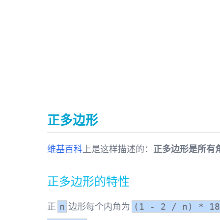
正多边形
维基百科
上是这样描述的：
正多边形是所有
正多边形的特性
正
边形每个内角为
n
(1 - 2 / n) * 18