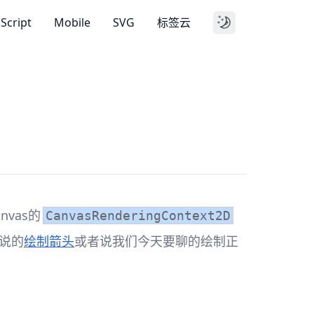
aScript
Mobile
SVG
标签云
nvas的
CanvasRenderingContext2D
说的
绘制箭头
或者说我们今天要聊的绘制正