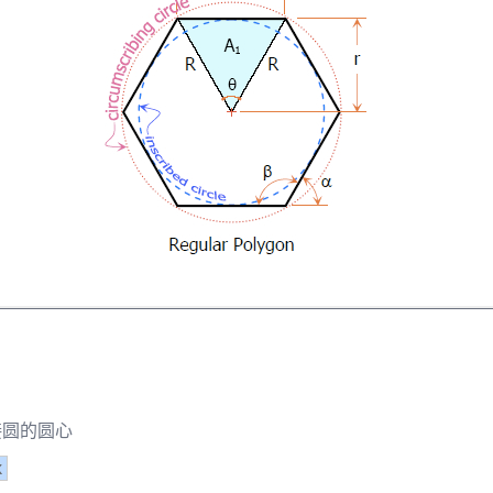
接圆的圆心
x