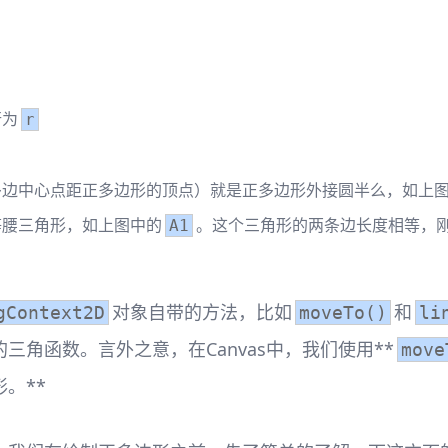
行为
r
多边中心点距正多边形的顶点）就是正多边形外接圆半么，如上
等腰三角形，如上图中的
。这个三角形的两条边长度相等，
A1
对象自带的方法，比如
和
gContext2D
moveTo()
li
角函数。言外之意，在Canvas中，我们使用**
move
。**