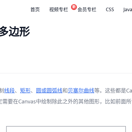
新
首页
视频专栏
会员专栏
CSS
Jav
正多边形
制
线段
、
矩形
、
圆或圆弧线
和
贝塞尔曲线
等。这些都是Ca
需要在Canvas中绘制除此之外的其他图形，比如前面所