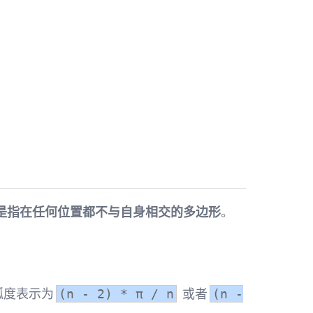
是指在任何位置都不与自身相交的多边形
。
弧度表示为
或者
(n - 2) * π / n
(n -