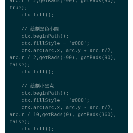
arc.r / 2,getRads(-90), getRads(90), 
true);

    ctx.fill();

    // 绘制黑色小圆

    ctx.beginPath();

    ctx.fillStyle = '#000';

    ctx.arc(arc.x, arc.y + arc.r/2, 
arc.r / 2,getRads(-90), getRads(90), 
false);

    ctx.fill();

    // 绘制小黑点

    ctx.beginPath();

    ctx.fillStyle = '#000';

    ctx.arc(arc.x, arc.y - arc.r/2, 
arc.r / 10,getRads(0), getRads(360), 
false);

    ctx.fill();
