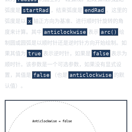
弧度是
，结束弧度是
。这里的
startRad
endRad
弧度是以
轴正方向为基准、进行顺时针旋转的角
x
度来计算。其中
表示
绘
anticlockwise
arc()
制圆或圆弧是以顺时针还是逆时针方向开始绘制。如
果其值为
表示逆时针，如果是
表示为
true
false
顺时针。该参数是一个可选参数，如果没有显式设
置，其值是
（也是
的默
false
anticlockwise
认值）。