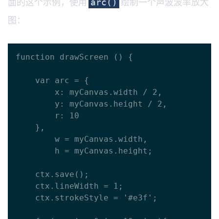
面的这个示例，使用
绘制一个声波波率放大
arc()
图：
function drawScreen () {

    var arc = {

      	x: myCanvas.width / 2,

      	y: myCanvas.height / 2,

      	r: 10

    },

    	w = myCanvas.width,

    	h = myCanvas.height;

    ctx.save();

    ctx.lineWidth = 1;

    ctx.strokeStyle = '#e3f';
