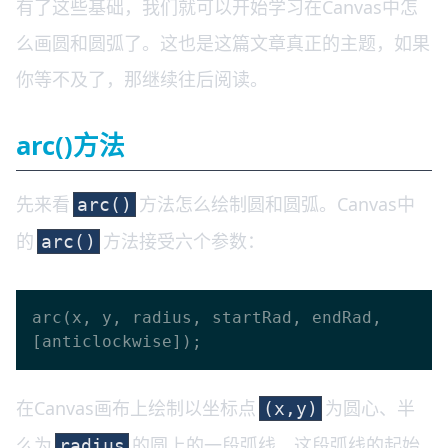
有了这些基础，我们就可以开始学习在Canvas中怎
么画圆和圆弧了。这也是这篇文章真正的主题，如果
你等不及了，那继续往后阅读。
arc()方法
先来看
方法怎么绘制圆和圆弧。Canvas中
arc()
的
方法接受六个参数：
arc()
arc(x, y, radius, startRad, endRad, 
在Canvas画布上绘制以坐标点
为圆心、半
(x,y)
么为
的圆上的一段弧线。这段弧线的起始
radius