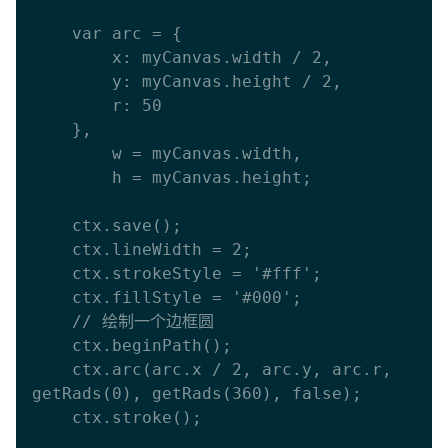
    var arc = {

      	x: myCanvas.width / 2,

      	y: myCanvas.height / 2,

      	r: 50

    },

        w = myCanvas.width,

        h = myCanvas.height;

    ctx.save();

    ctx.lineWidth = 2;

    ctx.strokeStyle = '#fff';

    ctx.fillStyle = '#000';

    // 绘制一个边框圆

    ctx.beginPath();

    ctx.arc(arc.x / 2, arc.y, arc.r, 
getRads(0), getRads(360), false);

    ctx.stroke();
