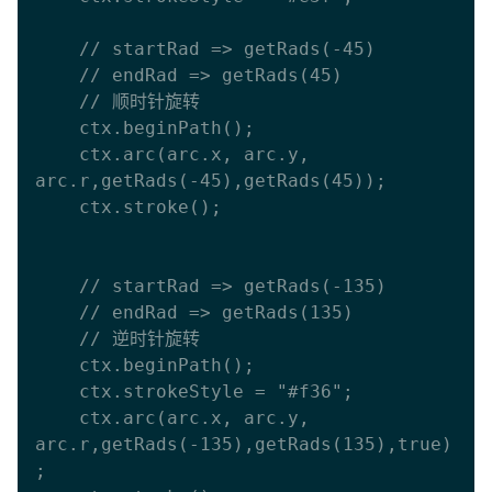
    // startRad => getRads(-45)

    // endRad => getRads(45)

    // 顺时针旋转

    ctx.beginPath();

    ctx.arc(arc.x, arc.y, 
arc.r,getRads(-45),getRads(45));

    ctx.stroke();

    // startRad => getRads(-135)

    // endRad => getRads(135)

    // 逆时针旋转

    ctx.beginPath();

    ctx.strokeStyle = "#f36";

    ctx.arc(arc.x, arc.y, 
arc.r,getRads(-135),getRads(135),true)
;
