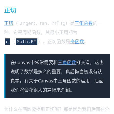
正切
正切
（Tangent，tan，也作tg）是
三角函数
的一
种。它是周期函数，其最小正周期为
（
）。正切函数是
奇函数
。
π
Math.PI
在Canvas中常常需要和
三角函数
打交道，这也
说明了数学是多么的重要，真后悔当初没有认
真学。有关于Canvas中三角函数的运用，后面
我们将会花很大的篇幅来介绍。
为什么在画圆要提到正切呢？那是因为我们后面在介