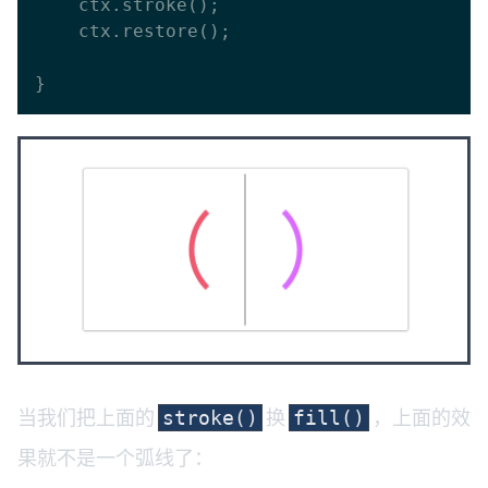
    ctx.stroke();

    ctx.restore();

当我们把上面的
换
，上面的效
stroke()
fill()
果就不是一个弧线了：