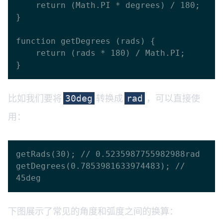
    return (Math.PI * degrees) / 180;

}

function getDegrees (rads) {

    return (rads * 180) / Math.PI;

比如我们要将
转换成
，可以直接使
30deg
rad
用：
getRads(30); // 0.5235987755982988rad

getDegrees(0.7853981633974483); // 
下图展示了常见的角度和弧度之间的换算：