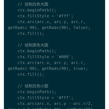
    // 绘制白色大圆

    ctx.beginPath();

    ctx.fillStyle = '#fff';

    ctx.arc(arc.x, arc.y, arc.r, 
getRads(-90), getRads(90), false);

    ctx.fill();

    // 绘制黑色大圆

    ctx.beginPath();

    ctx.fillStyle = '#000';

    ctx.arc(arc.x, arc.y, arc.r, 
getRads(-90), getRads(90), true);

    ctx.fill();

    // 绘制白色小圆

    ctx.beginPath();

    ctx.fillStyle = '#fff';

    ctx.arc(arc.x, arc.y - arc.r/2, 