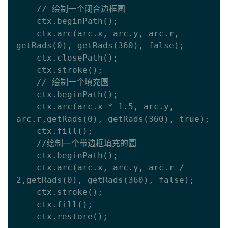
    // 绘制一个闭合边框圆

    ctx.beginPath();

    ctx.arc(arc.x, arc.y, arc.r, 
getRads(0), getRads(360), false);

    ctx.closePath();

    ctx.stroke();

    // 绘制一个填充圆

    ctx.beginPath();

    ctx.arc(arc.x * 1.5, arc.y, 
arc.r,getRads(0), getRads(360), true);

    ctx.fill();

    //绘制一个带边框填充的圆

    ctx.beginPath();

    ctx.arc(arc.x, arc.y, arc.r / 
2,getRads(0), getRads(360), false);

    ctx.stroke();

    ctx.fill();

    ctx.restore();
