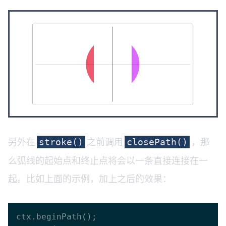
另外在
之前调用
，那
stroke()
closePath()
么弧线的起始点和终止点将会以一条直接连接在一
起。比如上面的示例，加上之后的效果：
ctx.beginPath();
