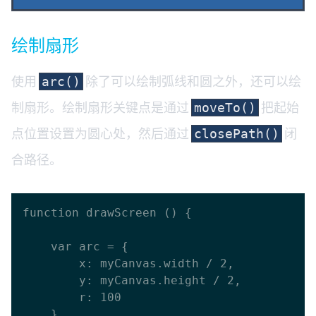
绘制扇形
使用
除了可以绘制弧线和圆之外，还可以绘
arc()
制扇形。绘制扇形关键点是通过
把起始
moveTo()
点位置设置为圆心处，然后通过
闭
closePath()
合路径。
function drawScreen () {

    var arc = {

      	x: myCanvas.width / 2,

      	y: myCanvas.height / 2,

      	r: 100

    },
