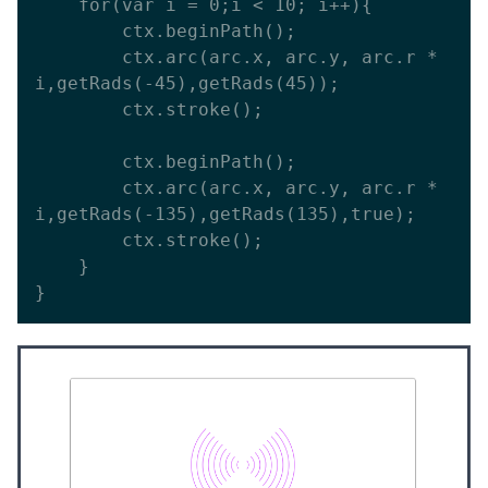
    for(var i = 0;i < 10; i++){

      	ctx.beginPath();

      	ctx.arc(arc.x, arc.y, arc.r * 
i,getRads(-45),getRads(45));

      	ctx.stroke();

      	ctx.beginPath();

      	ctx.arc(arc.x, arc.y, arc.r * 
i,getRads(-135),getRads(135),true);

      	ctx.stroke();

    }
