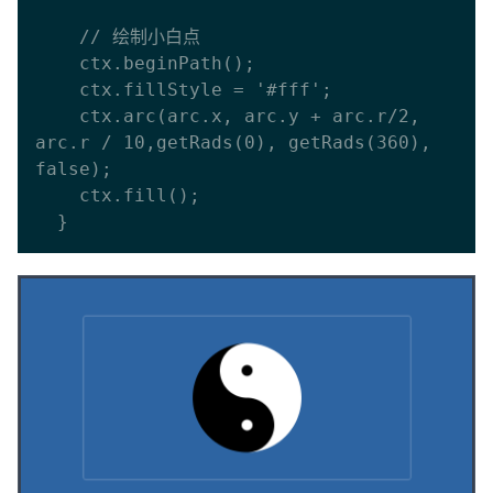
    // 绘制小白点

    ctx.beginPath();

    ctx.fillStyle = '#fff';

    ctx.arc(arc.x, arc.y + arc.r/2, 
arc.r / 10,getRads(0), getRads(360), 
false);

    ctx.fill();
