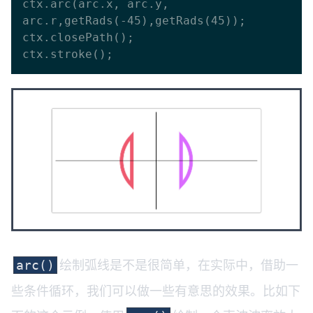
ctx.arc(arc.x, arc.y, 
arc.r,getRads(-45),getRads(45));

ctx.closePath();

绘制弧线是不是很简单，在实际中，借助一
arc()
些条件循环，我们可以做一些有意思的效果。比如下