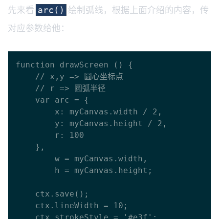
先来看
绘制弧线，根据上面介绍的内容，传
arc()
对应参数给他：
function drawScreen () {

    // x,y => 圆心坐标点

    // r => 圆弧半径

    var arc = {

      	x: myCanvas.width / 2, 

      	y: myCanvas.height / 2,

      	r: 100

    },

    	w = myCanvas.width,

    	h = myCanvas.height;

    ctx.save();

    ctx.lineWidth = 10;

    ctx.strokeStyle = '#e3f';
