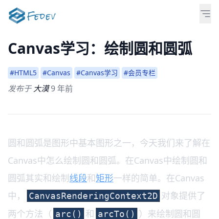
Canvas学习：绘制圆和圆弧
#HTML5
#Canvas
#Canvas学习
#会员专栏
发布于
大漠
9 年前
圆和圆弧是图形中基本图形之一，今天我们来了解在
Canvas中怎么绘制圆和圆弧。在Canvas中绘制圆和
圆弧其实和绘制
线段
和
矩形
一样的简单。在Canvas
中，
对象提供了
CanvasRenderingContext2D
两个方法（
和
）来绘制圆和圆
arc()
arcTo()