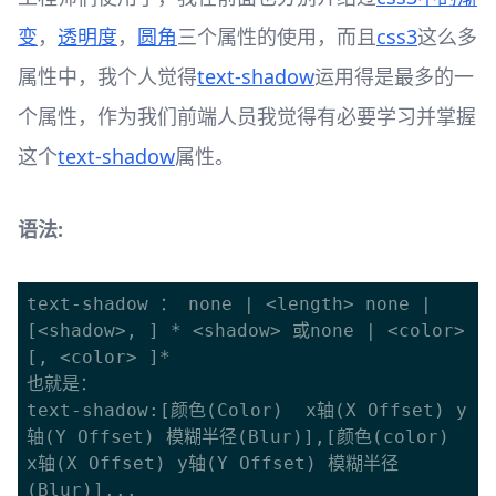
变
，
透明度
，
圆角
三个属性的使用，而且
css3
这么多
属性中，我个人觉得
text-shadow
运用得是最多的一
个属性，作为我们前端人员我觉得有必要学习并掌握
这个
text-shadow
属性。
语法:
text-shadow ： none | <length> none | 
[<shadow>, ] * <shadow> 或none | <color> 
[, <color> ]*

也就是：

text-shadow:[颜色(Color)  x轴(X Offset) y
轴(Y Offset) 模糊半径(Blur)],[颜色(color) 
x轴(X Offset) y轴(Y Offset) 模糊半径
(Blur)]...
