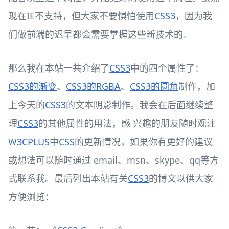
现在IE不支持，但大家不要惧怕使用
CSS3
，因为我
们做前端的迟早都会需要掌握这些新技术的。
那么我在本站一共介绍了
CSS3
中的四个属性了：
CSS3的渐变
、
CSS3的RGBA
、
CSS3的圆角
制作，加
上今天的
CSS3
的文本阴影制作。我会在后面继续整
理
CSS3
的其他属性的用法，感 兴趣的朋友随时观注
W3CPLUS
中
CSS
的更新情况，如果你有更好的建议
或想法可以随时通过 email、msn、skype、qq等方
式联系我。最后列出本站有关
CSS3
的博文以供大家
方便浏览：