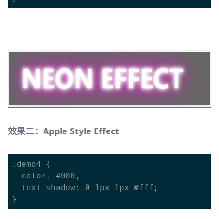
效果二：Apple Style Effect
.demo4 {

  color: #000;

  text-shadow: 0 1px 1px #fff;           
