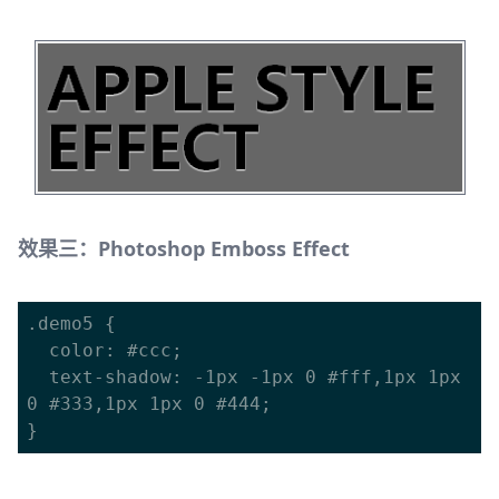
效果三：Photoshop Emboss Effect
.demo5 {

  color: #ccc;

  text-shadow: -1px -1px 0 #fff,1px 1px 
0 #333,1px 1px 0 #444;
