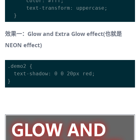
      color: #fff;

      text-transform: uppercase;

效果一：Glow and Extra Glow effect(也就是
NEON effect)
.demo2 {

  text-shadow: 0 0 20px red;
