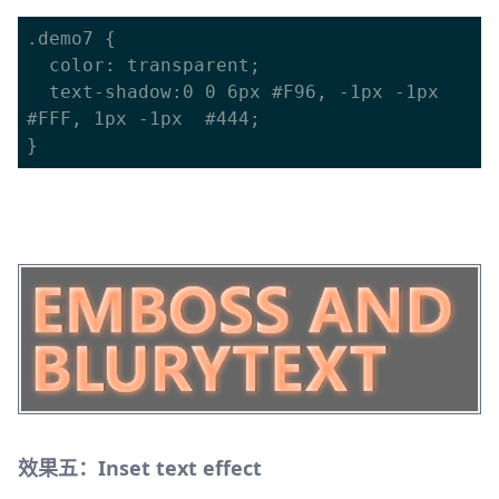
.demo7 {

  color: transparent;

  text-shadow:0 0 6px #F96, -1px -1px  
#FFF, 1px -1px  #444;

效果五：Inset text effect