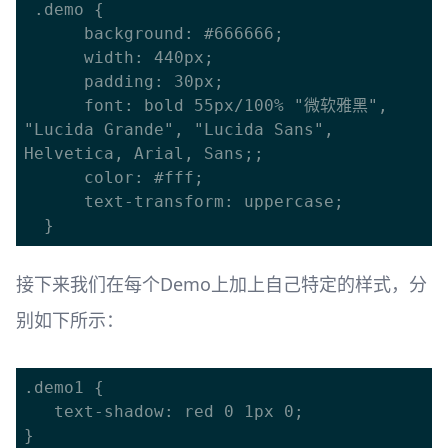
 .demo {

      background: #666666;

      width: 440px;

      padding: 30px;

      font: bold 55px/100% "微软雅黑", 
"Lucida Grande", "Lucida Sans", 
Helvetica, Arial, Sans;;

      color: #fff;

      text-transform: uppercase;

接下来我们在每个Demo上加上自己特定的样式，分
别如下所示：
.demo1 {

   text-shadow: red 0 1px 0;

}