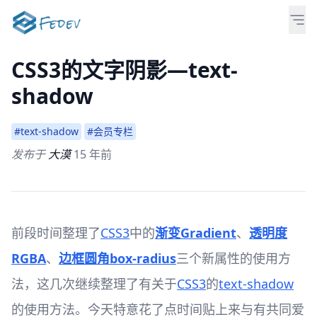
CSS3的文字阴影—text-
shadow
#text-shadow
#会员专栏
发布于
大漠
15 年前
前段时间整理了
CSS3
中的
渐变Gradient
、
透明度
RGBA
、
边框圆角box-radius
三个新属性的使用方
法，这几次继续整理了有关于
CSS3
的
text-shadow
的使用方法。今天特意花了点时间贴上来与有共同爱