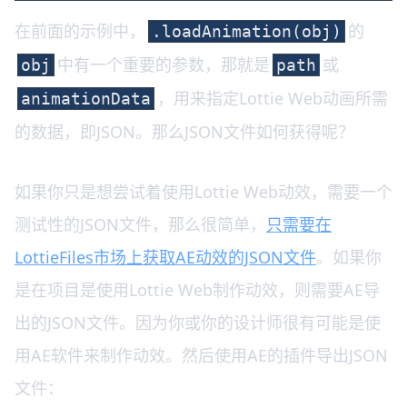
在前面的示例中，
的
.loadAnimation(obj)
中有一个重要的参数，那就是
或
obj
path
，用来指定Lottie Web动画所需
animationData
的数据，即JSON。那么JSON文件如何获得呢？
如果你只是想尝试着使用Lottie Web动效，需要一个
测试性的JSON文件，那么很简单，
只需要在
LottieFiles市场上获取AE动效的JSON文件
。如果你
是在项目是使用Lottie Web制作动效，则需要AE导
出的JSON文件。因为你或你的设计师很有可能是使
用AE软件来制作动效。然后使用AE的插件导出JSON
文件：