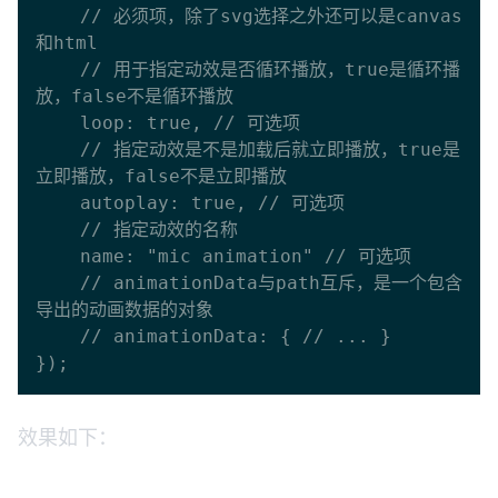
    // 必须项，除了svg选择之外还可以是canvas
和html

    // 用于指定动效是否循环播放，true是循环播
放，false不是循环播放

    loop: true, // 可选项

    // 指定动效是不是加载后就立即播放，true是
立即播放，false不是立即播放

    autoplay: true, // 可选项

    // 指定动效的名称

    name: "mic animation" // 可选项

    // animationData与path互斥，是一个包含
导出的动画数据的对象 

    // animationData: { // ... }

效果如下：