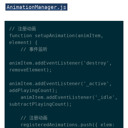
：
AnimationManager.js
// 注册动画

function setupAnimation(animItem, 
element) {

    // 事件监听

animItem.addEventListener('destroy', 
removeElement);

animItem.addEventListener('_active', 
addPlayingCount);

    animItem.addEventListener('_idle', 
subtractPlayingCount);

    // 注册动画

    registeredAnimations.push({ elem: 