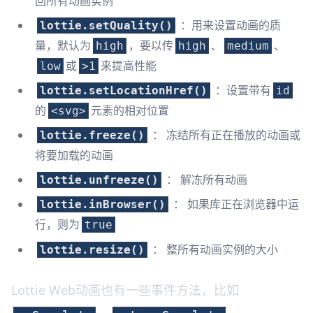
回所有动画实例
：用来设置动画的质
lottie.setQuality()
量，默认为
，要以传
、
、
high
high
medium
或
来提高性能
low
>1
：设置带有
lottie.setLocationHref()
id
的
元素的相对位置
<svg>
： 冻结所有正在播放的动画或
lottie.freeze()
将要加载的动画
： 解冻所有动画
lottie.unfreeze()
： 如果库正在浏览器中运
lottie.inBrowser()
行，则为
true
： 整所有动画实例的大小
lottie.resize()
Lottie Web动画也有一些事件方法，比如