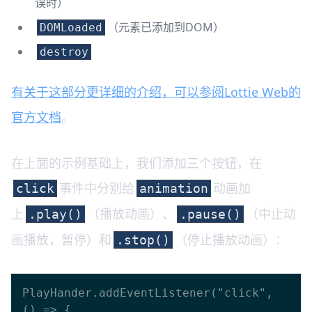
误时）
（元素已添加到DOM）
DOMLoaded
destroy
有关于这部分更详细的介绍，可以参阅Lottie Web的
官方文档
。
在上面的示例基础上，我们添加三个按钮，在
事件中分别给
动画加
click
animation
上
（播放动画）、
（中止动
.play()
.pause()
画播放，暂停）和
（停止播放动画）：
.stop()
PlayHander.addEventListener("click", 
() => {
