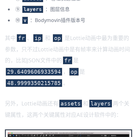
⑨
：图层信息
layers
⑩
：Bodymovin插件版本号
v
其中
、
和
是Lottie动画中最为重要的
fr
ip
op
参数，只不过Lottie动画中是有帧率来计算动画时间
的，比如JSON文件中的
是
fr
，
是
29.6409606933594
op
。
48.9999350215785
另外，Lottie动画还有
和
两个关
assets
layers
键属性，这两个关键属性对应AE设计软件中的：