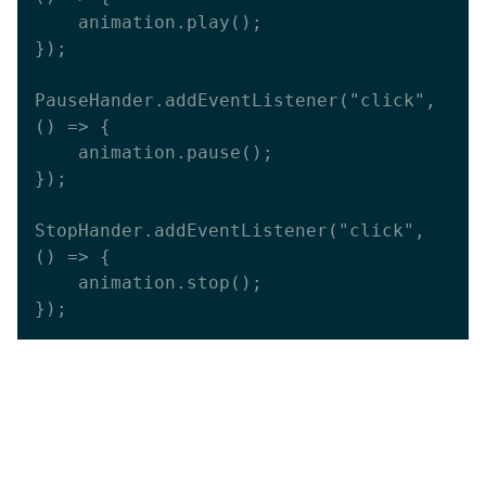
    animation.play();

});

PauseHander.addEventListener("click", 
() => {

    animation.pause();

});

StopHander.addEventListener("click", 
() => {

    animation.stop();
