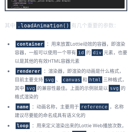
其中
有几个重要的参数：
.loadAnimation()
：用来放置Lottie动效的容器，即渲染
container
容器，一般可以使用一个带有
的
元素，也要
id
div
以是其他的有效HTML容器元素
：渲染器，即渲染的动画是什么格式，
renderer
目前主要支持
、
和
三种格式，
svg
canvas
html
其中
的兼容性最佳。上面的示例就是以
的
svg
svg
格式渲染的
：动画名称，主要用于
，名称
name
reference
建议尽要能的命名成具有语义化的
：用来定义渲染出来的Lottie Web播放次数，
loop