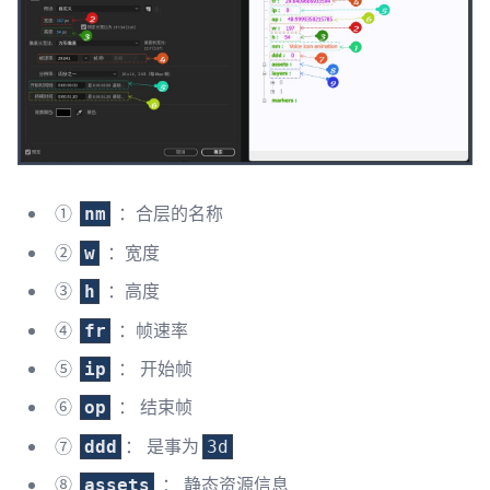
①
：合层的名称
nm
②
：宽度
w
③
：高度
h
④
：帧速率
fr
⑤
： 开始帧
ip
⑥
： 结束帧
op
⑦
： 是事为
ddd
3d
⑧
： 静态资源信息
assets