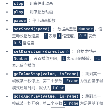
：用来停止动画
stop
：用来播放动画
play
：停止动画播放
pause
： 数据类型是
，设
setSpeed(speed)
Number
置动效播放速度，
表示
倍速度，
表示
1
1
0.5
倍速度
0.5
： 数据类型是
setDirection(direction)
，设置播放方向，
表示正向播放，
Number
1
-1
表示反向播放
：跳到某一
goToAndStop(value, isFrame)
帧或某一秒停止，第二个参数
为是否基于帧
iFrame
模式还是时间，默认为
false
：跳到某一
goToAndPlay(value, isFrame)
帧或某一秒开始，第二个参数
为是否基于帧
iFrame