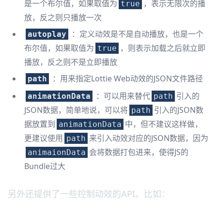
是一个布尔值，如果取值为
，表示无限次的播
true
放，反之则只播放一次
：定义动效是不是自动播放，也是一个
autoplay
布尔值，如果取值为
，则表示加载之后就立即
true
播放，反之则不是立即播放
：用来指定Lottie Web动效的JSON文件路径
path
：可以用来替代
引入的
animationData
path
JSON数据，简单地说，可以将
引入的JSON数
path
据放置到
中，但不建议这样做，
animationData
更建议使用
来引入动效对应的JSON数据，因为
path
会将数据打包进来，使得JS的
animaionData
Bundle过大
另外还提供了一些控制动效的API。比如：