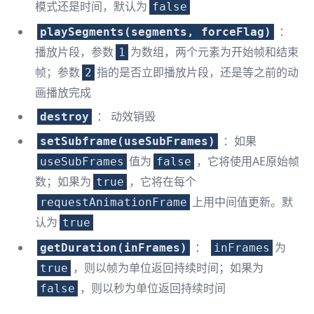
模式还是时间，默认为
false
：
playSegments(segments, forceFlag)
播放片段，参数
为数组，两个元素为开始帧和结束
1
帧；参数
指的是否立即播放片段，还是等之前的动
2
画播放完成
： 动效销毁
destroy
：如果
setSubframe(useSubFrames)
值为
，它将使用AE原始帧
useSubFrames
false
数；如果为
，它将在每个
true
上用中间值更新。默
requestAnimationFrame
认为
true
：
为
getDuration(inFrames)
inFrames
，则以帧为单位返回持续时间；如果为
true
，则以秒为单位返回持续时间
false