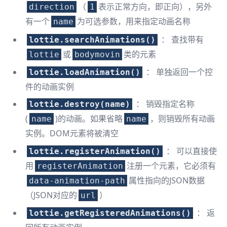
（
表示正常方向，即正向），另外
direction
1
有一个
为可选参数，用来指定动画名称
name
： 查找带有
lottie.searchAnimations()
或
类的元素
lottie
bodymovin
： 单独返回一个控
lottie.loadAnimation()
件的动画实例
： 销毁指定名称
lottie.destroy(name)
(
)的动画。如果省略
，则销毁所有动画
name
name
实例。DOM元素将被清空
： 可以直接使
lottie.registerAnimation()
用
注册一个元素，它必须有
registerAnimation
属性指向的JSON数据
data-animation-path
（JSON对应的
）
url
： 返
lottie.getRegisteredAnimations()