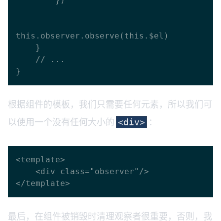
        })

this.observer.observe(this.$el)

    }

    // ...

根据组件的模板，我们只需要任何元素，所以我们可
以使用一个没有任何大小的
：
<div>
<template>

    <div class="observer"/>

最后，在组件被销毁时清理观察者很重要，否则，我