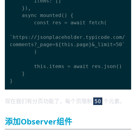
        items: []

    }),

    async mounted() {

        const res = await fetch(

`https://jsonplaceholder.typicode.com/
comments?_page=${this.page}&_limit=50`

        )

        this.items = await res.json()

    }

现在我们有分页功能了，每个页限制
个元素。
50
添加Observer组件