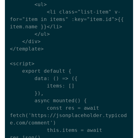
        <ul>

            <li class="list-item" v-
for="item in items" :key="item.id">{{ 
item.name }}</li>

        </ul>

    </div>

</template>

<script>

    export default {

        data: () => ({

            items: []

        }),

        async mounted() {

            const res = await 
fetch('https://jsonplaceholder.typicod
e.com/comment')

            this.items = await 
res.json()
