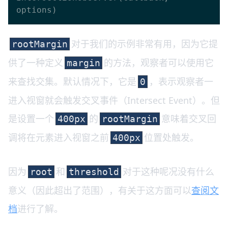
对于我们的示例非常有用，因为它提
rootMargin
供了一种定义
的方法，观察者可以使用它
margin
来查找交集。默认情况下，它是
，表示观察者一
0
进入视窗就会触发交叉事件（Intersect Event）。但
是设置一个
的
意味着交叉回
400px
rootMargin
调将在元素进入视窗之前
位置处触发。
400px
因为
和
对于这种呢况没有什么
root
threshold
意义（因此超出了范围），有关于这方面可以
查阅文
档
进行了解。