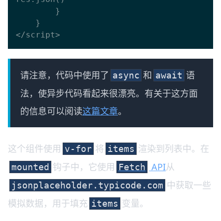
        }

    }

请注意，代码中使用了
和
语
async
await
法，使异步代码看起来很漂亮。有关于这方面
的信息可以阅读
这篇文章
。
这个组件使用
将
渲染到列表中。在
v-for
items
钩子中，它使用
API
从
mounted
Fetch
中获取一些
jsonplaceholder.typicode.com
模拟数据，用于填充
变量。
items