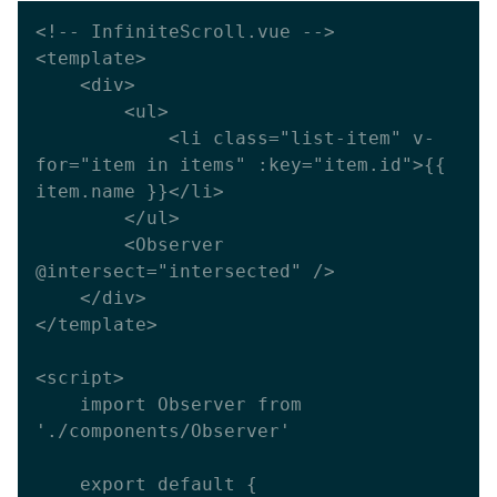
<!-- InfiniteScroll.vue -->

<template>

    <div>

        <ul>

            <li class="list-item" v-
for="item in items" :key="item.id">{{ 
item.name }}</li>

        </ul>

        <Observer 
@intersect="intersected" />

    </div>

</template>

<script>

    import Observer from 
'./components/Observer'

    export default {
