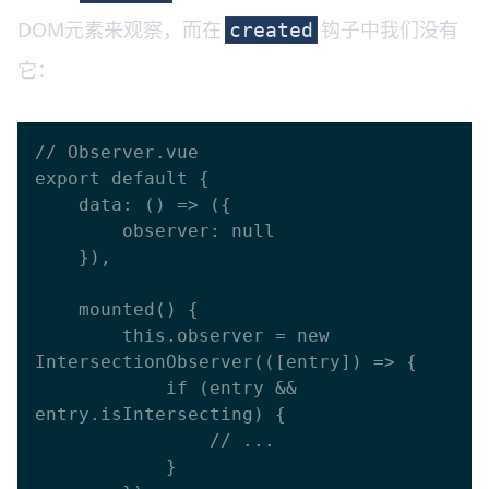
DOM元素来观察，而在
钩子中我们没有
created
它：
// Observer.vue

export default {

    data: () => ({

        observer: null

    }),

    mounted() {

        this.observer = new 
IntersectionObserver(([entry]) => {

            if (entry && 
entry.isIntersecting) {

                // ...

            }
