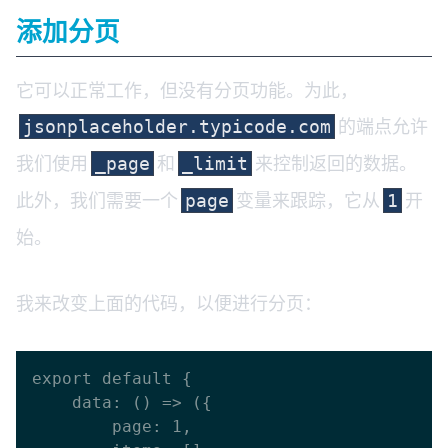
添加分页
它可以正常工作，但没有分页功能。为此，
的端点允许
jsonplaceholder.typicode.com
我们使用
和
来控制返回的数据。
_page
_limit
此外，我们需要一个
变量来跟踪，它从
开
page
1
始。
我来改变上面的代码，以便进行分页：
export default {

    data: () => ({

        page: 1,
