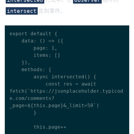
定制事件。
intersect
export default {

    data: () => ({

        page: 1,

        items: []

    }),

    methods: {

        async intersected() {

            const res = await 
fetch(`https://jsonplaceholder.typicod
e.com/comments?
_page=${this.page}&_limit=50`)

        }

        this.page++
