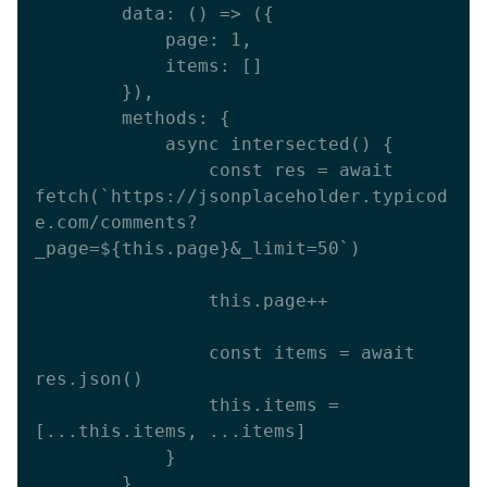
        data: () => ({

            page: 1,

            items: []

        }),

        methods: {

            async intersected() {

                const res = await 
fetch(`https://jsonplaceholder.typicod
e.com/comments?
_page=${this.page}&_limit=50`)

                this.page++

                const items = await 
res.json()

                this.items = 
[...this.items, ...items]

            }

        },
