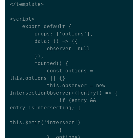
</template>

<script>

    export default {

        props: ['options'],

        data: () => ({

            observer: null

        }),

        mounted() {

            const options = 
this.options || {}

            this.observer = new 
IntersectionObserver(([entry]) => {

                if (entry && 
entry.isIntersecting) {

this.$emit('intersect')

                }

            }, options)
