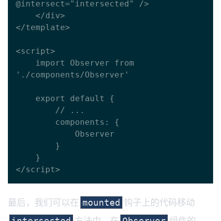
@intersect="intersected" />

    </div>

</template>

<script>

    import Observer from 
'./components/Observer'

    export default {

        // ...

        components: {

            Observer

        }

    }

最后，我们可以在
钩子上的代码移动
mounted
方法中。在
组件的
intersected
Observer