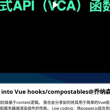
es into Vue hooks/compostables@乔纳
I封装基于context逻辑。 我也会分享如何将其用于简单的Vu
态和服务器端渲染组件的性能。 Live coding：将popper.js