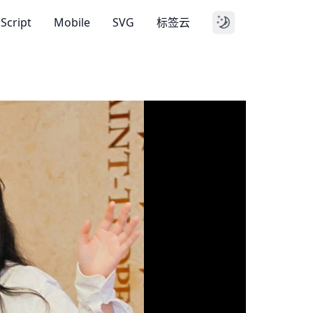
aScript
Mobile
SVG
标签云