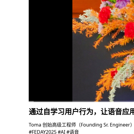
通过自学习用户行为，让语音应用越
00:00
/
19:32
Toma 创始高级工程师（Founding Sr. En
#FEDAY2025 #AI #语音