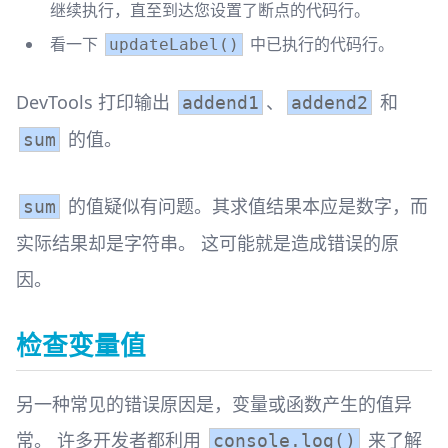
继续执行，直至到达您设置了断点的代码行。
看一下
中已执行的代码行。
updateLabel()
DevTools 打印输出
、
和
addend1
addend2
的值。
sum
的值疑似有问题。其求值结果本应是数字，而
sum
实际结果却是字符串。 这可能就是造成错误的原
因。
检查变量值
另一种常见的错误原因是，变量或函数产生的值异
常。 许多开发者都利用
来了解
console.log()