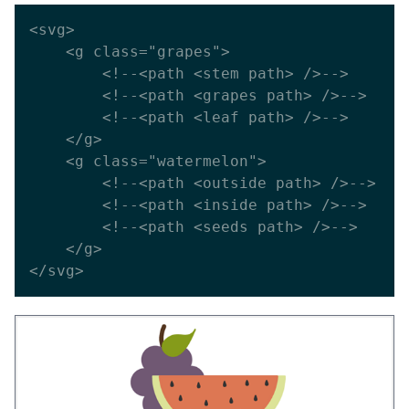
<svg>

    <g class="grapes">

        <!--<path <stem path> />-->

        <!--<path <grapes path> />-->

        <!--<path <leaf path> />-->

    </g>

    <g class="watermelon">

        <!--<path <outside path> />-->

        <!--<path <inside path> />-->

        <!--<path <seeds path> />-->

    </g>
