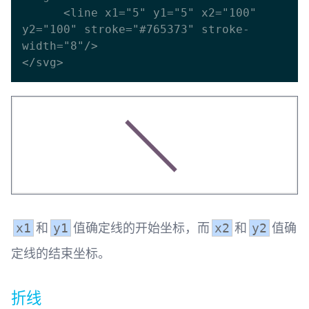
      <line x1="5" y1="5" x2="100" 
y2="100" stroke="#765373" stroke-
width="8"/>

和
值确定线的开始坐标，而
和
值确
x1
y1
x2
y2
定线的结束坐标。
折线