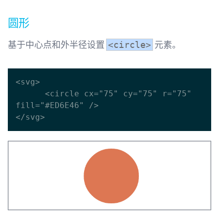
圆形
基于中心点和外半径设置
元素。
<circle>
<svg>

      <circle cx="75" cy="75" r="75" 
fill="#ED6E46" />
