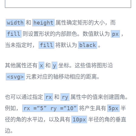
和
属性确定矩形的大小，而
width
height
则设置形状的内部颜色。数值默认为
，
fill
px
当未指定时，
将默认为
。
fill
black
其他属性还有
和
坐标。这些值将图形沿
x
y
元素对应的轴移动相应的距离。
<svg>
也可以通过指定
和
属性中的值来创建圆角。
rx
ry
例如，
将产生具有
半
rx =“5” ry =“10”
5px
径的角的水平边，以及具有
半径的角的垂直
10px
边。