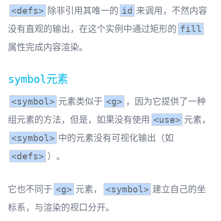
除非引用其唯一的
来调用，不然内容
<defs>
id
没有直观的输出，在这个实例中通过矩形的
fill
属性完成内容渲染。
元素
symbol
元素类似于
，因为它提供了一种
<symbol>
<g>
组元素的方法，但是，如果没有使用
元素，
<use>
中的元素没有可视化输出（如
<symbol>
）。
<defs>
它也不同于
元素，
建立自己的坐
<g>
<symbol>
标系，与渲染的视口分开。