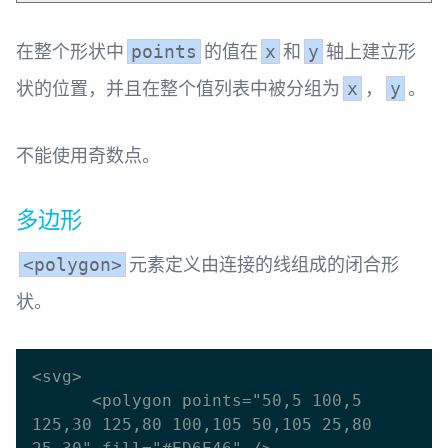
在整个形状中
的值在
和
轴上建立形
points
x
y
状的位置，并且在整个值列表中被分组为
，
。
x
y
不能使用奇数点。
多边形
元素定义由连接的线组成的闭合形
<polygon>
状。
<svg>

      <polygon points="50,5 100,5 
125,30 125,80 100,105 50,105 25,80 