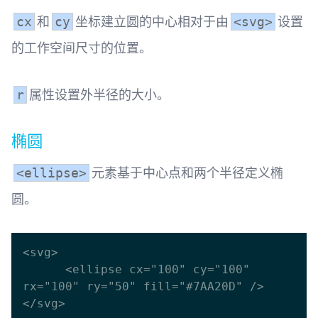
和
坐标建立圆的中心相对于由
设置
cx
cy
<svg>
的工作空间尺寸的位置。
属性设置外半径的大小。
r
椭圆
元素基于中心点和两个半径定义椭
<ellipse>
圆。
<svg>

      <ellipse cx="100" cy="100" 
rx="100" ry="50" fill="#7AA20D" />
