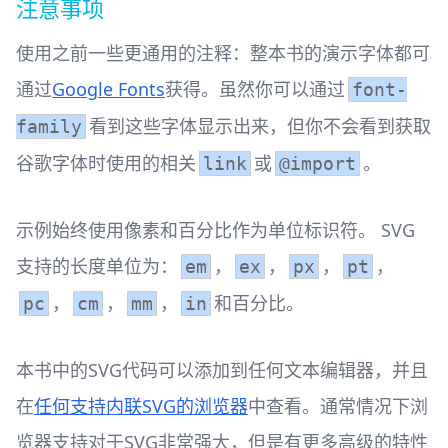
注意事项
使用之前一些更通用的注释：整本书的演示字体都可
通过
Google Fonts
获得。虽然你可以通过
font-
看到这些字体显示出来，但你不会看到获取
family
谷歌字体时使用的相关
或
。
link
@import
示例始终使用像素和百分比作为单位标识符。 SVG
支持的长度单位为：
，
，
，
，
em
ex
px
pt
，
，
，
和百分比。
pc
cm
mm
in
本书中的SVG代码可以添加到任何文本编辑器，并且
在
任何支持内联SVG的浏览器
中查看。通常情况下浏
览器支持对于SVG非常强大，但是有更多高级的特性