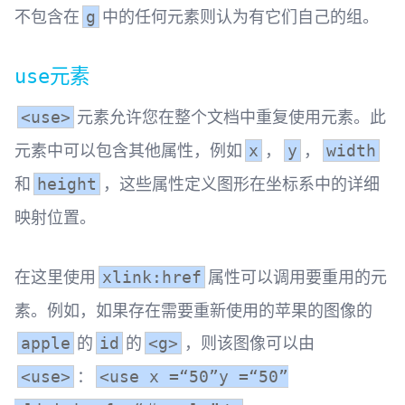
不包含在
中的任何元素则认为有它们自己的组。
g
元素
use
元素允许您在整个文档中重复使用元素。此
<use>
元素中可以包含其他属性，例如
，
，
x
y
width
和
，这些属性定义图形在坐标系中的详细
height
映射位置。
在这里使用
属性可以调用要重用的元
xlink:href
素。例如，如果存在需要重新使用的苹果的图像的
的
的
，则该图像可以由
apple
id
<g>
：
<use>
<use x =“50”y =“50”