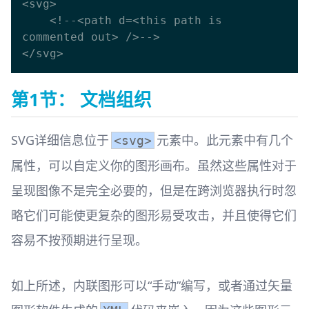
<svg>

    <!--<path d=<this path is 
commented out> />-->

第1节： 文档组织
SVG详细信息位于
元素中。此元素中有几个
<svg>
属性，可以自定义你的图形画布。虽然这些属性对于
呈现图像不是完全必要的，但是在跨浏览器执行时忽
略它们可能使更复杂的图形易受攻击，并且使得它们
容易不按预期进行呈现。
如上所述，内联图形可以“手动”编写，或者通过矢量