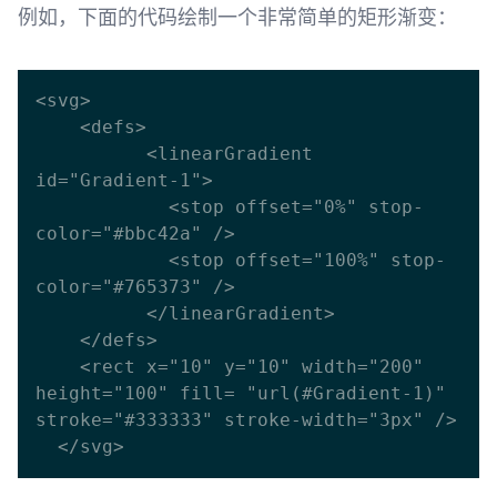
例如，下面的代码绘制一个非常简单的矩形渐变：
<svg>

    <defs>

          <linearGradient 
id="Gradient-1">

            <stop offset="0%" stop-
color="#bbc42a" />

            <stop offset="100%" stop-
color="#765373" />

          </linearGradient>

    </defs>

    <rect x="10" y="10" width="200" 
height="100" fill= "url(#Gradient-1)" 
stroke="#333333" stroke-width="3px" />
