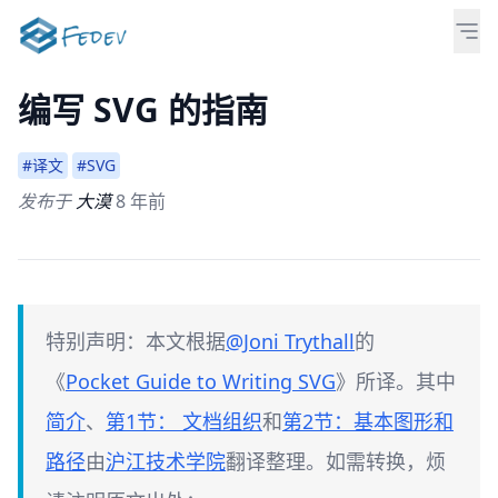
编写 SVG 的指南
#译文
#SVG
发布于
大漠
8 年前
特别声明：本文根据
@Joni Trythall
的
《
Pocket Guide to Writing SVG
》所译。其中
简介
、
第1节： 文档组织
和
第2节：基本图形和
路径
由
沪江技术学院
翻译整理。如需转换，烦