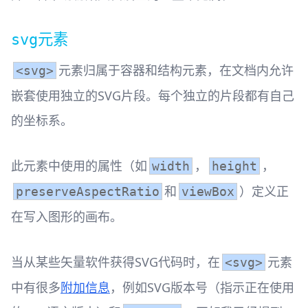
元素
svg
元素归属于容器和结构元素，在文档内允许
<svg>
嵌套使用独立的SVG片段。每个独立的片段都有自己
的坐标系。
此元素中使用的属性（如
，
，
width
height
和
）定义正
preserveAspectRatio
viewBox
在写入图形的画布。
当从某些矢量软件获得SVG代码时，在
元素
<svg>
中有很多
附加信息
，例如SVG版本号（指示正在使用