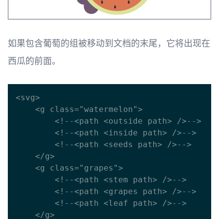
如果包含葡萄的组被移动到文档的末尾，它将出现在
西瓜的前面。
<svg>

    <g class="watermelon">

        <!--<path <outside path> />-->

        <!--<path <inside path> />-->

        <!--<path <seeds path> />-->

    </g>

    <g class="grapes">

        <!--<path <stem path> />-->

        <!--<path <grapes path> />-->

        <!--<path <leaf path> />-->

    </g>
