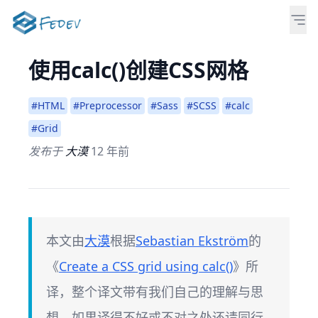
使用calc()创建CSS网格
#HTML
#Preprocessor
#Sass
#SCSS
#calc
#Grid
发布于
大漠
12 年前
本文由
大漠
根据
Sebastian Ekström
的
《
Create a CSS grid using calc()
》所
译，整个译文带有我们自己的理解与思
想，如果译得不好或不对之处还请同行