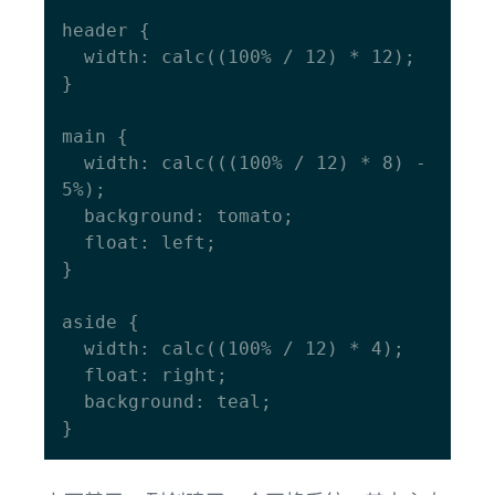
header {

  width: calc((100% / 12) * 12); 

}

main {

  width: calc(((100% / 12) * 8) - 
5%);

  background: tomato;

  float: left; 

}

aside {

  width: calc((100% / 12) * 4);

  float: right;

  background: teal; 
