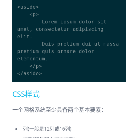
<aside>

    <p>

        Lorem ipsum dolor sit 
amet, consectetur adipiscing 
elit.

        Duis pretium dui ut massa 
pretium quis ornare dolor 
elementum.

    </p>

CSS样式
一个网格系统至少具备两个基本要素：
列(一般是12列或16列)