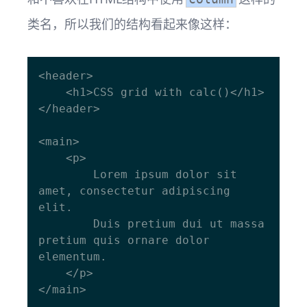
类名，所以我们的结构看起来像这样：
<header>

    <h1>CSS grid with calc()</h1>

</header>

<main>

    <p>

        Lorem ipsum dolor sit 
amet, consectetur adipiscing 
elit.

        Duis pretium dui ut massa 
pretium quis ornare dolor 
elementum.

    </p>

</main>
