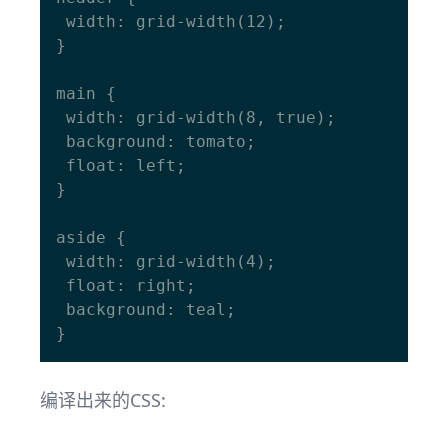
 width: grid-width(12);

}

main {

 width: grid-width(8, true);

 background: tomato;

 float: left;

}

aside {

 width: grid-width(4);

 float: right;

 background: teal;

编译出来的CSS: