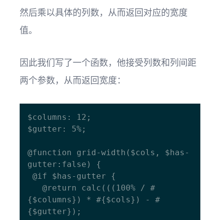
然后乘以具体的列数，从而返回对应的宽度
值。
因此我们写了一个函数，他接受列数和列间距
两个参数，从而返回宽度：
$columns: 12;

$gutter: 5%;

@function grid-width($cols, $has-
gutter:false) {

 @if $has-gutter {

   @return calc(((100% / #
{$columns}) * #{$cols}) - #
{$gutter}); 
