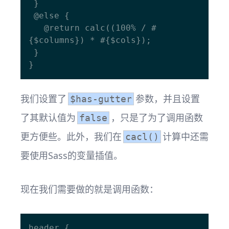
 }

 @else {

   @return calc((100% / #
{$columns}) * #{$cols});

 }

我们设置了
参数，并且设置
$has-gutter
了其默认值为
，只是了为了调用函数
false
更方便些。此外，我们在
计算中还需
cacl()
要使用Sass的变量插值。
现在我们需要做的就是调用函数：
header {
