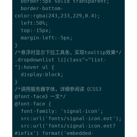
  border:5px solid transparent;

  border-bottom-
color:rgba(243,233,229,0.4);

  left:50%;

  top:-15px;

  margin-left:-5px;

}

/*悬浮时显示下拉工具条，实现tooltip效果*/

.dropdownlist li[class^="list-
"]:hover ul {

  display:block;

}

/*调用服务器字体，详细参阅读《
CSS3 
@font-face
》一文*/

@font-face {

  font-family: 'signal-icon';

  src:url('fonts/signal-icon.eot');

  src:url('fonts/signal-icon.eot?
#iefix') format('embedded-