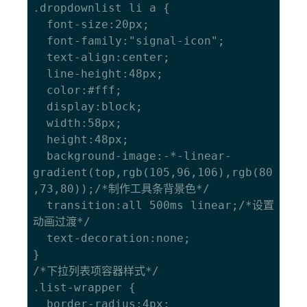
.dropdownlist li a {

  font-size:20px;

  font-family:"signal-icon";

  text-align:center;

  line-height:48px;

  color:#fff;

  display:block;

  width:58px;

  height:48px;

  background-image:-*-linear-
gradient(top,rgb(105,96,106),rgb(80
,73,80));/*制作工具条背景色*/

  transition:all 500ms linear;/*设置
动画过渡*/

  text-decoration:none;

}

/*下拉列表项容器样式*/

.list-wrapper {

  border-radius:4px;
