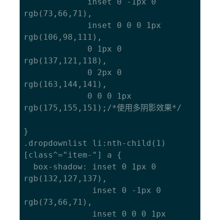
             inset 0 -1px 0 
rgb(73,66,71),

             inset 0 0 0 1px 
rgb(106,98,111),

             0 1px 0 
rgb(137,121,118),

             0 2px 0 
rgb(163,144,141),

             0 0 0 1px 
rgb(175,155,151);/*使用多阴影效果*/

}

.dropdownlist li:nth-child(1)
[class^="item-"] a {

  box-shadow: inset 0 1px 0 
rgb(132,127,137),

  			  inset 0 -1px 0 
rgb(73,66,71),

  			  inset 0 0 0 1px 