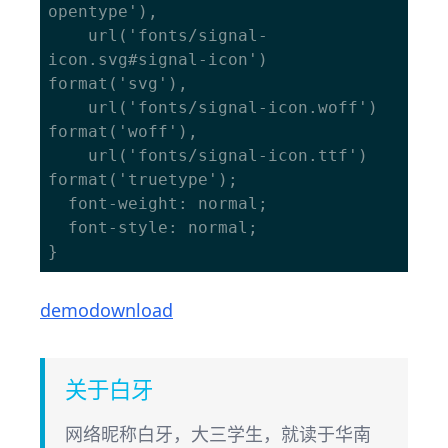
opentype'),

    url('fonts/signal-
icon.svg#signal-icon') 
format('svg'),

    url('fonts/signal-icon.woff') 
format('woff'),

    url('fonts/signal-icon.ttf') 
format('truetype');

  font-weight: normal;

  font-style: normal;

demo
download
关于白牙
网络昵称白牙，大三学生，就读于华南