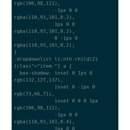
rgb(106,98,111),

              -1px 0 0 
rgba(110,93,101,0.2),

              1px 0 0 
rgba(110,93,101,0.2),

              0 -1px 0 
rgba(110,93,101,0.2);

}

.dropdownlist li:nth-child(2)
[class^="item-"] a {

  box-shadow: inset 0 1px 0 
rgb(132,127,137),

  			  inset 0 -1px 0 
rgb(73,66,71),

  			  inset 0 0 0 1px 
rgb(106,98,111),

              -1px 0 0 
rgba(110,93,101,0.4),

              1px 0 0 