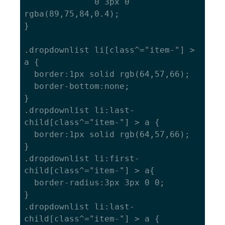
              0 3px 0 
rgba(89,75,84,0.4);

}

.dropdownlist li[class^="item-"] > 
a {

  border:1px solid rgb(64,57,66);

  border-bottom:none;

}

.dropdownlist li:last-
child[class^="item-"] > a {

  border:1px solid rgb(64,57,66);

}

.dropdownlist li:first-
child[class^="item-"] > a{

  border-radius:3px 3px 0 0;

}

.dropdownlist li:last-
child[class^="item-"] > a {
