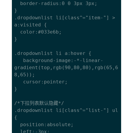
  border-radius:0 0 3px 3px;

}

.dropdownlist li[class^="item-"] > 
a:visited {

  color:#033e6b;

}

.dropdownlist li a:hover {

   background-image:-*-linear-
gradient(top,rgb(90,80,80),rgb(65,6
8,65));

   cursor:pointer;

}

/*下拉列表默认隐藏*/

.dropdownlist li[class^="list-"] ul 
{

  position:absolute;

  left:-3px;
