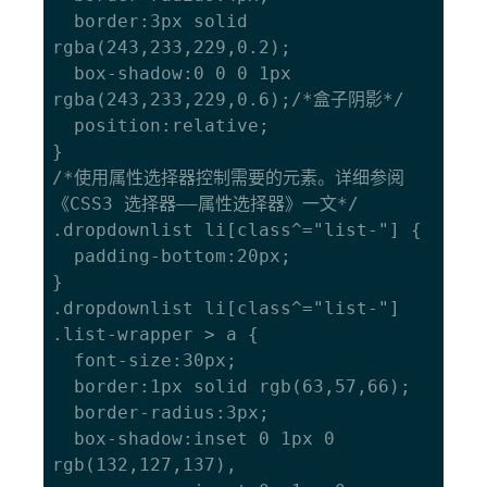
  border:3px solid 
rgba(243,233,229,0.2);

  box-shadow:0 0 0 1px 
rgba(243,233,229,0.6);/*盒子阴影*/

  position:relative;

}

/*使用属性选择器控制需要的元素。详细参阅
《
CSS3 选择器——属性选择器
》一文*/

.dropdownlist li[class^="list-"] {

  padding-bottom:20px;

}

.dropdownlist li[class^="list-"] 
.list-wrapper > a {

  font-size:30px;

  border:1px solid rgb(63,57,66);

  border-radius:3px;

  box-shadow:inset 0 1px 0 
rgb(132,127,137),
