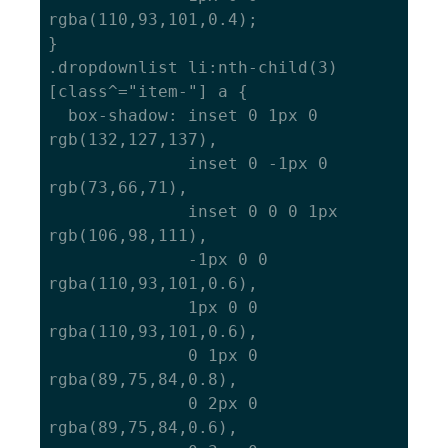
rgba(110,93,101,0.4);

}

.dropdownlist li:nth-child(3)
[class^="item-"] a {

  box-shadow: inset 0 1px 0 
rgb(132,127,137),

  			  inset 0 -1px 0 
rgb(73,66,71),

  			  inset 0 0 0 1px 
rgb(106,98,111),

              -1px 0 0 
rgba(110,93,101,0.6),

              1px 0 0 
rgba(110,93,101,0.6),

              0 1px 0 
rgba(89,75,84,0.8),

              0 2px 0 
rgba(89,75,84,0.6),
