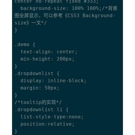
center no-repeat fixed #333;

  background-size: 100% 100%;/*背景
图全屏显示，可以参考《
CSS3 Background-
size
》一文*/

}

.demo {

  text-align: center;

  min-height: 200px;

}

.dropdownlist {

  display: inline-block;

  margin: 50px;

}

/*tooltip的实现*/

.dropdownlist li {

  list-style-type:none;

  position:relative;

}
