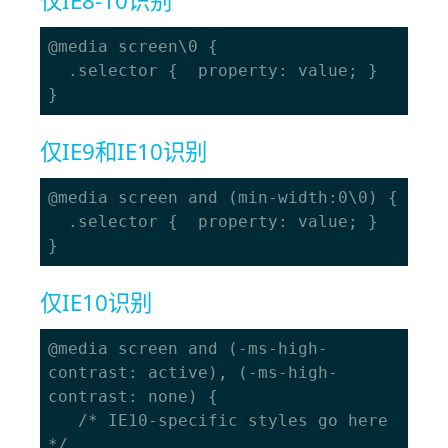
仅IE8-10识别
@media screen\0 {

  .selector {  property: value; }

仅IE9和IE10识别
@media screen and (min-width:0\0) {

  .selector {  property: value; }

仅IE10识别
@media screen and (-ms-high-
contrast: active), (-ms-high-
contrast: none) {

   /* IE10-specific styles go here 
*/
