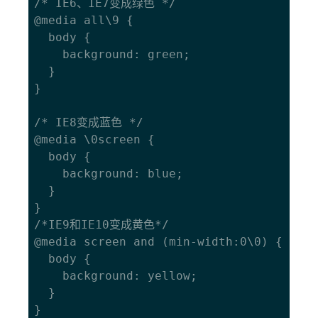
/* IE6、IE7变成绿色 */

@media all\9 {

  body {

    background: green;

  }

}

/* IE8变成蓝色 */

@media \0screen {

  body {

    background: blue;

  }

}

/*IE9和IE10变成黄色*/

@media screen and (min-width:0\0) {

  body { 

    background: yellow; 

  }

} 
