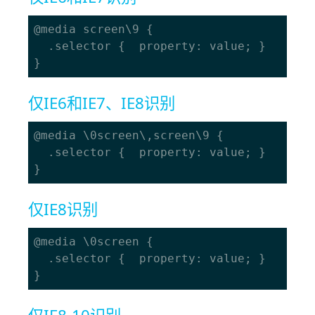
@media screen\9 {

  .selector {  property: value; }

仅IE6和IE7、IE8识别
@media \0screen\,screen\9 {

  .selector {  property: value; }

仅IE8识别
@media \0screen {

  .selector {  property: value; }
