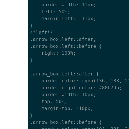
	border-width: 11px;

	left: 50%;

	margin-left: -11px;

}

/*left*/

.arrow_box.left::after, 

.arrow_box.left::before {

	right: 100%;

}

.arrow_box.left::after {

	border-color: rgba(136, 183, 213, 0);

	border-right-color: #88b7d5;

	border-width: 10px;

	top: 50%;

	margin-top: -10px;

}

.arrow_box.left::before {
