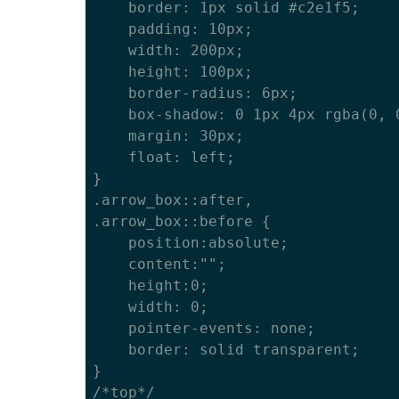
	border: 1px solid #c2e1f5;

	padding: 10px;

	width: 200px;

	height: 100px;

	border-radius: 6px;

	box-shadow: 0 1px 4px rgba(0, 0, 0, 0.3);

	margin: 30px;

	float: left;

}

.arrow_box::after,

.arrow_box::before {

	position:absolute;

	content:"";

	height:0;

	width: 0;

	pointer-events: none;

	border: solid transparent;

}

/*top*/
