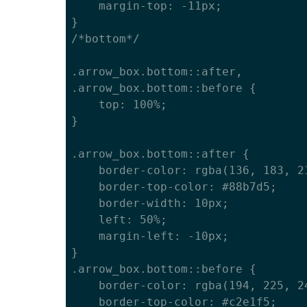
	margin-top: -11px;

}

/*bottom*/

.arrow_box.bottom::after, 

.arrow_box.bottom::before {

	top: 100%;

}

.arrow_box.bottom::after {

	border-color: rgba(136, 183, 213, 0);

	border-top-color: #88b7d5;

	border-width: 10px;

	left: 50%;

	margin-left: -10px;

}

.arrow_box.bottom::before {

	border-color: rgba(194, 225, 245, 0);

	border-top-color: #c2e1f5;
