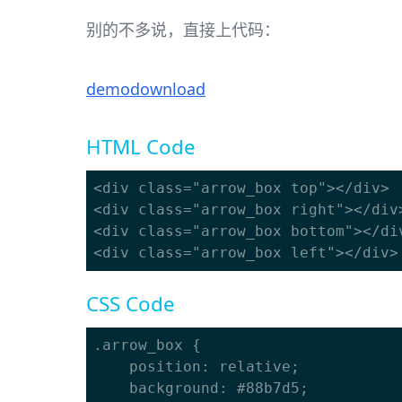
别的不多说，直接上代码：
demo
download
HTML Code
<div class="arrow_box top"></div>

<div class="arrow_box right"></div>
<div class="arrow_box bottom"></div
CSS Code
.arrow_box {

	position: relative;

	background: #88b7d5;
