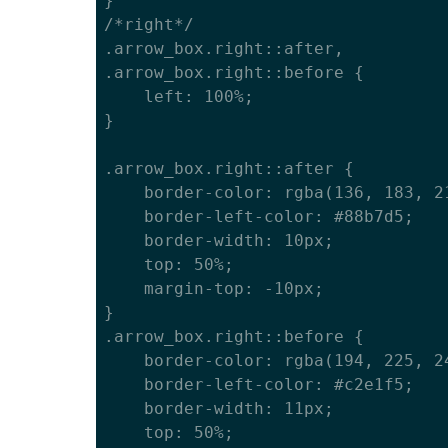
}

/*right*/

.arrow_box.right::after, 

.arrow_box.right::before {

	left: 100%;

}

.arrow_box.right::after {

	border-color: rgba(136, 183, 213, 0);

	border-left-color: #88b7d5;

	border-width: 10px;

	top: 50%;

	margin-top: -10px;

}

.arrow_box.right::before {

	border-color: rgba(194, 225, 245, 0);

	border-left-color: #c2e1f5;

	border-width: 11px;

	top: 50%;
