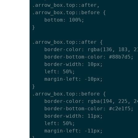
.arrow_box.top::after, 

.arrow_box.top::before {

	bottom: 100%;

}

.arrow_box.top::after {

	border-color: rgba(136, 183, 213, 0);

	border-bottom-color: #88b7d5;

	border-width: 10px;

	left: 50%;

	margin-left: -10px;

}

.arrow_box.top::before {

	border-color: rgba(194, 225, 245, 0);

	border-bottom-color: #c2e1f5;

	border-width: 11px;

	left: 50%;

	margin-left: -11px;
