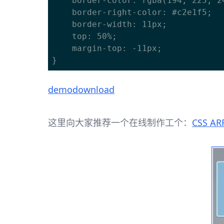
	border-color: rgba(194, 225, 245, 0);

	border-right-color: #c2e1f5;

	border-width: 11px;

	top: 50%;

	margin-top: -11px;

demo
download
这里向大家推荐一个在线制作工个：
CSS AR